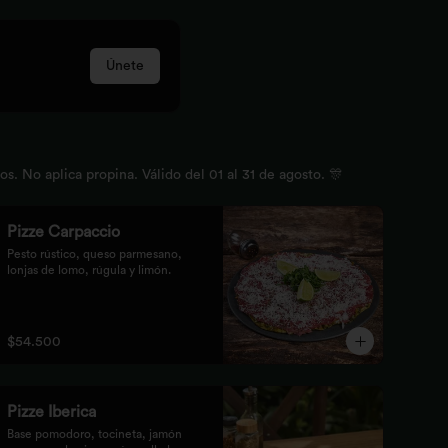
Únete
 No aplica propina. Válido del 01 al 31 de agosto. 🎊
Pizze Carpaccio
Pesto rústico, queso parmesano, 
lonjas de lomo, rúgula y limón.
$54.500
Pizze Iberica
Base pomodoro, tocineta, jamón 