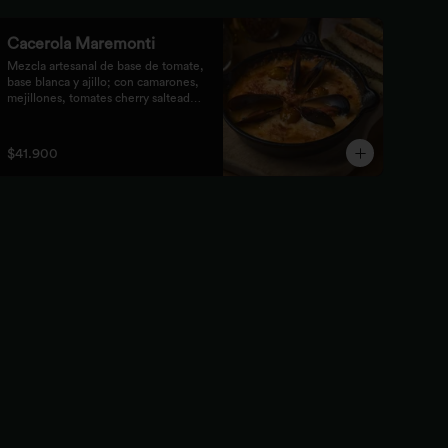
Cacerola Maremonti
Mezcla artesanal de base de tomate, 
base blanca y ajillo; con camarones, 
mejillones, tomates cherry salteados 
y queso mozzarella. Finalizado con 
parmesano y acompañada de 
tostones de pan focaccia con pesto 
$41.900
verde rústico.