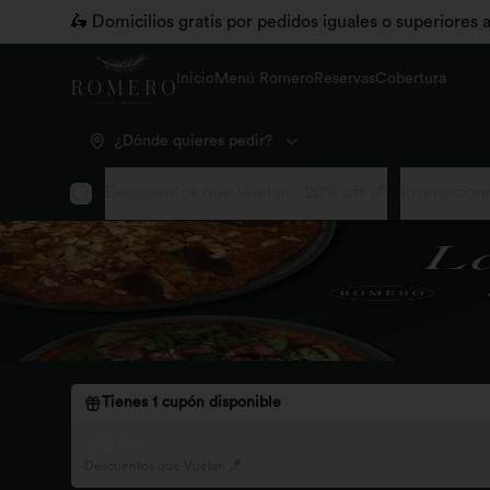
🛵 Domicilios gratis por pedidos iguales o superiores
Inicio
Menú Romero
Reservas
Cobertura
¿Dónde quieres pedir?
Descuentos que Vuelan - 20% off 🪁
Promocione
Tienes
1
cupón disponible
20% OFF
Descuentos que Vuelan 🪁