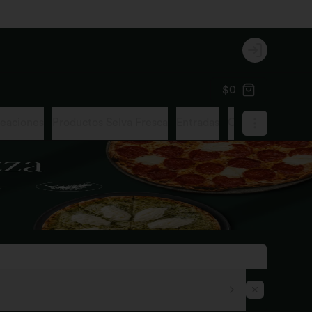
Login
$0
reaciones
Productos Selva Fresca
Entradas
Cacerolas
Zupp