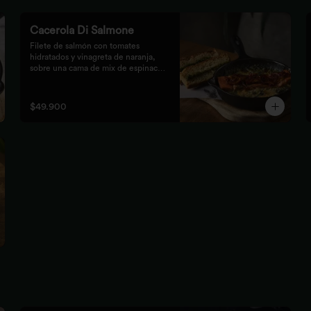
Cacerola Di Salmone
Filete de salmón con tomates 
hidratados y vinagreta de naranja, 
sobre una cama de mix de espinaca 
gratinada. Acompañada de tostones 
de pan focaccia con pesto verde 
rústico.
$49.900