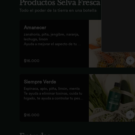
Productos Selva Fresca
Todo el poder de la tierra en una botella
Amanecer
zanahoria, piña, jengibre, naranja, 
lechuga, limón 

Ayuda a mejorar el aspecto de tu 
piel, fortalece el pelo, las uñas, y 
funciona como un refuerzo 
antioxidante para tus celular
$16.000
Siempre Verde
Espinaca, apio, piña, limón, menta

Te ayuda a eliminar toxinas, cuida tu 
hígado, te ayuda a controlar tu peso 
y reduce tu inflamación
$16.000