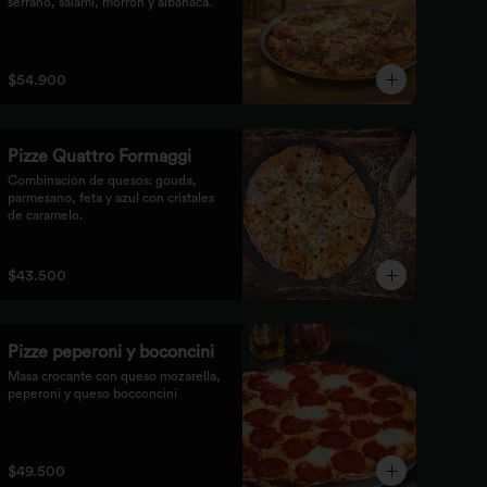
serrano, salami, morrón y albahaca.
$54.900
Pizze Quattro Formaggi
Combinación de quesos: gouda, 
parmesano, feta y azul con cristales 
de caramelo.
$43.500
Pizze peperoni y boconcini
Masa crocante con queso mozarella, 
peperoni y queso bocconcini
$49.500