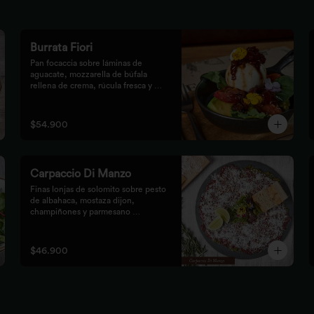
Burrata Fiori
Pan focaccia sobre láminas de 
aguacate, mozzarella de búfala 
rellena de crema, rúcula fresca y 
tomates confitados, aderezado con 
tocineta dulce y flores
$54.900
Carpaccio Di Manzo
Finas lonjas de solomito sobre pesto 
de albahaca, mostaza dijon, 
champiñones y parmesano 
acompañados de mezclum de 
lechugas y flores en vinagreta de 
frutos secos.
$46.900