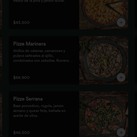
fresco de la piña y jamón dulce.
$43.500
Pizze Marinera
Anillos de calamar, camarones y 
pulpos salteados al ajillo, 
combinados con cebollas. Romero al 
vino.
$66.900
Pizze Serrana
Base pomodoro, rúgula, jamón 
serrano y queso feta, bañada en 
aceite de oliva.
$46.500