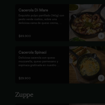
Cacerola Di Mare
Exquisito pulpo parrillado (140g) con 
pesto verde rústico, sobre una 
deliciosa cama de queso crema, 
queso feta y papa. Finalizado al 
horno con queso parmesano 
acompañado de pan focaccia.
$89.900
Cacerola Spinaci
Deliciosa cacerola con queso 
mozzarella, queso parmesano y 
espinaca gratinada en nuestro 
horno. Acompañada de tostones de 
pan focaccia con pesto rústico.
$29.900
Zuppe