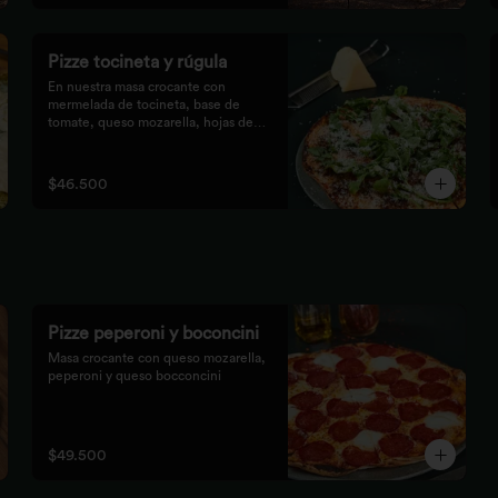
Pizze tocineta y rúgula
En nuestra masa crocante con 
mermelada de tocineta, base de

tomate, queso mozarella, hojas de 
rúgula frescas y queso

parmesano.
$46.500
Pizze peperoni y boconcini
Masa crocante con queso mozarella, 
peperoni y queso bocconcini
$49.500