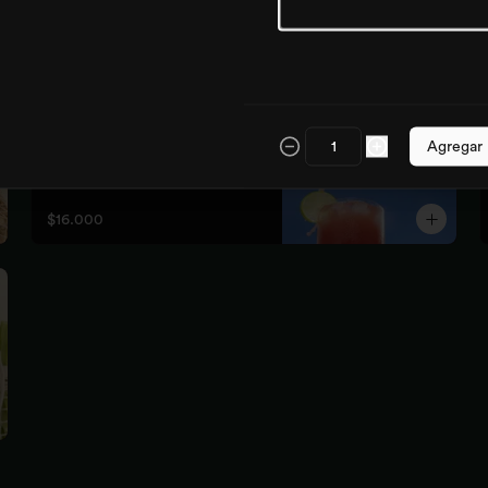
Mar rosa
sandia, limón, jengibre 

Es un hidratante poderoso y natural, 
Agregar
mejora la circulación, elimina toxinas 
y líquidos retenidos
$16.000