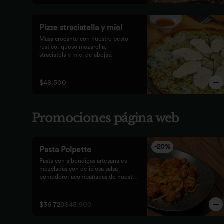
Pizze straciatella y miel
Masa crocante con nuestro pesto 
rústico, queso mozarella,

straciatela y miel de abejas.
$48.500
Promociones página web
-
20
%
Pasta Polpette
Pasta con albóndigas artesanales 
mezcladas con deliciosa salsa 
pomodoro; acompañadas de nuestro 
tradicional pan focaccia.
$36.720
$45.900