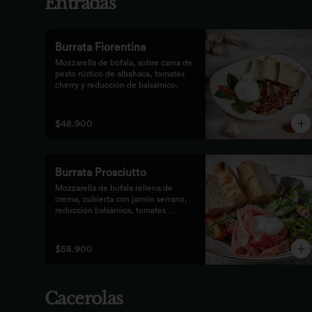
Entradas
Burrata Fiorentina
Mozzarella de búfala, sobre cama de 
pesto rústico de albahaca, tomates 
cherry y reducción de balsámico.
$48.900
Burrata Prosciutto
Mozzarella de bufala rellena de 
crema, cubierta con jamón serrano, 
reducción balsámica, tomates 
confitados, pesto rústico y 
mezclum,acompañada de pan 
focaccia.
$58.900
Cacerolas