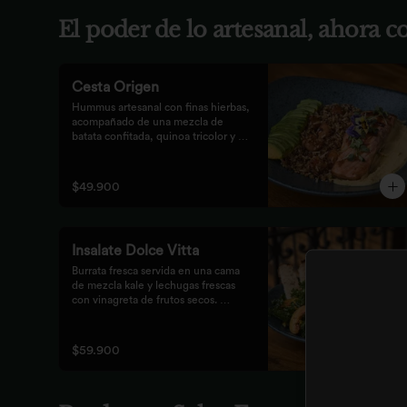
El poder de lo artesanal, ahora 
Cesta Origen
Hummus artesanal con finas hierbas, 
acompañado de una mezcla de 
batata confitada, quinoa tricolor y 
queso parmesano; acompañado de 
laminas de aguacate. Elige tu 
proteína favorita.
$49.900
Insalate Dolce Vitta
Burrata fresca servida en una cama 
de mezcla kale y lechugas frescas 
con vinagreta de frutos secos. 
Acompañada de prosciutto, dulces 
duraznos parrillados y mix de frutos 
secos, finalizada con bastones de 
$59.900
pan de masa madre al grill.