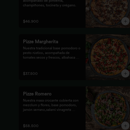
acompañado de pimienta, 
champiñones, tocineta y orégano.
$46.900
Pizze Margherita
Nuestra tradicional base pomodoro o 
pesto rústico, acompañada de 
tomates secos y frescos, albahaca y 
queso mozzarella.
$37.500
Pizze Romero
Nuestra masa crocante cubierta con 
mezclum y flores, base pomodoro, 
jamón serrano,salami vinagreta 
mediterránea y reducción balsámica.
$58.500