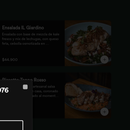
Ensalada IL Giardino
Ensalada con base de mezcla de kale 
fresco y mix de lechugas, con queso 
feta, cebolla osmotizada en 
remolacha, batata confitada y 
vinagreta de frutos secos. 
Acompañada de nuestro jugoso 
$44.900
Pollo Romero y finalizada con cipolla 
corcante.
Rissotto Tonno Rosso
Risotto con nuestra artesanal salsa 
976
pomodoro hecha en casa, coronado 
Close
con atún fresco sellado al momento, 
brotes verdes y cipolla crocante.

Acompañado de pan de masa madre 
al grill.
$55.900