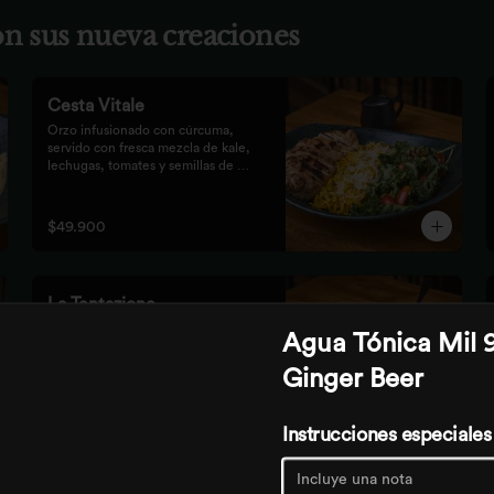
con sus nueva creaciones
Cesta Vitale
Orzo infusionado con cúrcuma, 
servido con fresca mezcla de kale, 
lechugas, tomates y semillas de 
calabaza, crocante finalizado con 
salsa Tzatziki. Elige tu proteína 
favorita.
$49.900
La Tentazione
Nuestra tradicional masa crocante 
Agua Tónica Mil 
con pesto rústico, queso mozzarella, 
dulces duraznos parrillados, 
Ginger Beer
straciatella, prosciutto y almendras 
crocantes.
$59.900
Instrucciones especiales