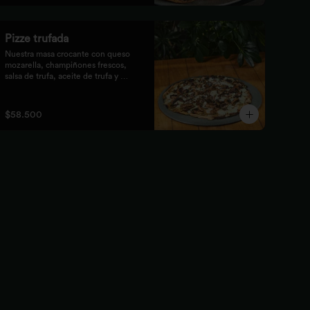
Pizze trufada
Nuestra masa crocante con queso 
mozarella, champiñones frescos,

salsa de trufa, aceite de trufa y 
queso feta. Finalizado con miel de

abejas.
$58.500