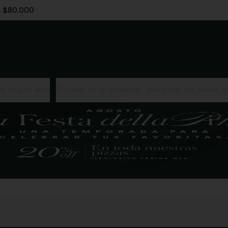
 a $80.000
s página web
El poder de lo artesanal, ahora con sus nueva c