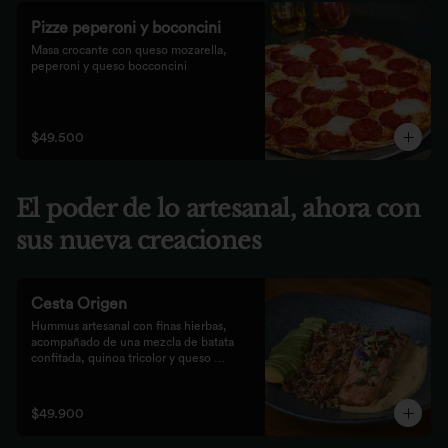
Pizze peperoni y boconcini
Masa crocante con queso mozarella, 
peperoni y queso bocconcini
$49.500
El poder de lo artesanal, ahora con
sus nueva creaciones
Cesta Origen
Hummus artesanal con finas hierbas, 
acompañado de una mezcla de batata 
confitada, quinoa tricolor y queso 
parmesano; acompañado de laminas de 
aguacate. Elige tu proteína favorita.
$49.900