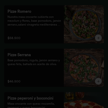
Pizze Romero
Nuestra masa crocante cubierta con 
mezclum y flores, base pomodoro, jamón 
serrano,salami vinagreta mediterránea y 
reducción balsámica.
$58.500
Pizze Serrana
Base pomodoro, rúgula, jamón serrano y 
queso feta, bañada en aceite de oliva.
$46.500
Pizze peperoni y boconcini
Masa crocante con queso mozarella, 
peperoni y queso bocconcini