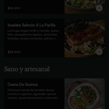
que prefieren lo saludable.
$52.500
Insalate Salmón A La Parilla
Lechuga crespa verde y morada, queso 
feta, champiñones tajados, almendras  
tostadas, arvejas crocantes, salmón y 
crocantes de remolacha y zanahoria con 
vinagreta de frutos secos.
$63.900
Sano y artesanal
Cesta De Quinoa
Deliciosa mezcla de tomates cherry, 
mezclum orgánico, aguacate, quinoa 
romero, queso bocconcini y reducción 
balsámica.