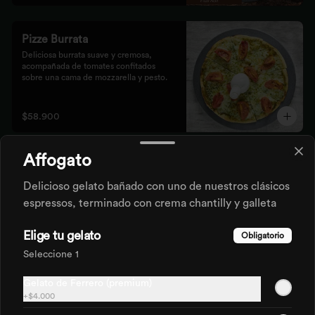
Pizze Burrata
Deliciosa burrata suave y cremosa, 
acompañada de tomates confitados 
sobre una cama de mozzarella y pesto.
$58.900
Affogato
Pizze Carpaccio
Pesto rústico, queso parmesano, lonjas 
Delicioso gelato bañado con uno de nuestros clásicos
de lomo, rúgula y limón.
espressos, terminado con crema chantilly y galleta
Elige tu gelato
Obligatorio
$54.500
Seleccione 1
Gelato de Ferrero (premium)
Pizze Duxelle
+
$4.000
Base pomodoro, queso mozzarella, 