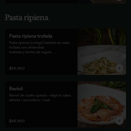
Pasta ripiena
Pasta ripiena trufada
Pasta ripiena (a elegir) bañado en salsa 
trufada con almendras

tostadas y brotes de rúgula. 
Acompañadas de nuestro tradicional

pan Focaccia.
$55.900
Ravioli
Ravioli de cuatro quesos - elige tu salsa: 
alfredo / pomodoro / rosé.
$45.900