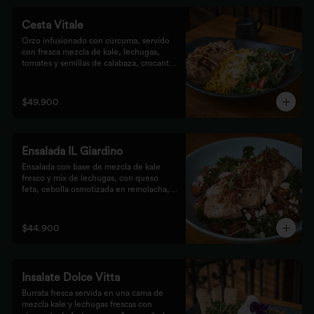
Cesta Vitale
Orzo infusionado con cúrcuma, servido 
con fresca mezcla de kale, lechugas, 
tomates y semillas de calabaza, crocante 
finalizado con salsa Tzatziki. Elige tu 
proteína favorita.
$49.900
Ensalada IL Giardino
Ensalada con base de mezcla de kale 
fresco y mix de lechugas, con queso 
feta, cebolla osmotizada en remolacha, 
batata confitada y vinagreta de frutos 
secos. Acompañada de nuestro jugoso 
Pollo Romero y finalizada con cipolla 
$44.900
corcante.
Insalate Dolce Vitta
Burrata fresca servida en una cama de 
mezcla kale y lechugas frescas con 