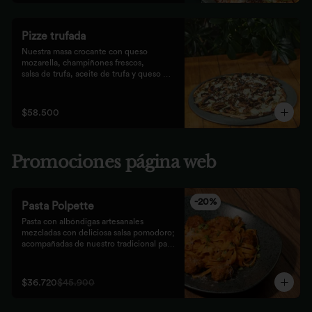
Pizze trufada
Nuestra masa crocante con queso 
mozarella, champiñones frescos,

salsa de trufa, aceite de trufa y queso 
feta. Finalizado con miel de

abejas.
$58.500
Promociones página web
-
20
%
Pasta Polpette
Pasta con albóndigas artesanales 
mezcladas con deliciosa salsa pomodoro; 
acompañadas de nuestro tradicional pan 
focaccia.
$36.720
$45.900