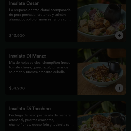
Insalate Cesar
La preparación tradicional acompañada 
de pera pochada, crutones y salmón 
ahumado, pollo o jamón serrano a su 
elección.
$43.900
Insalate Di Manzo
Mix de hojas verdes, champiñón fresco, 
tomate cherry, queso azul, julianas de 
solomito y nuestra crocante cebolla 
puerro, preparados con un toque 
artesanal.
$54.900
Insalate Di Tacchino
Pechuga de pavo preparada de manera 
artesanal, puerros crocantes, 
champiñones, queso feta y tocineta se 
mezclan con las hojas verdes para los 