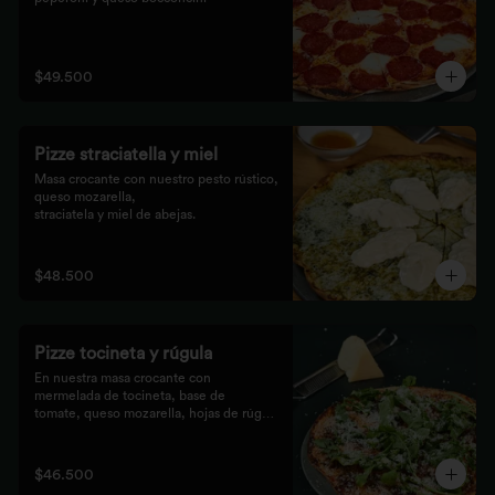
$49.500
Pizze straciatella y miel
Masa crocante con nuestro pesto rústico, 
queso mozarella,

straciatela y miel de abejas.
$48.500
Pizze tocineta y rúgula
En nuestra masa crocante con 
mermelada de tocineta, base de

tomate, queso mozarella, hojas de rúgula 
frescas y queso

parmesano.
$46.500