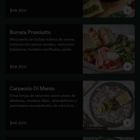
$48.900
Burrata Prosciutto
Mozzarella de bufala rellena de crema, 
cubierta con jamón serrano, reducción 
balsámica, tomates confitados, pesto 
rústico y mezclum,acompañada de pan 
focaccia.
$58.900
Carpaccio Di Manzo
Finas lonjas de solomito sobre pesto de 
albahaca, mostaza dijon, champiñones y 
parmesano acompañados de mezclum de 
lechugas y flores en vinagreta de frutos 
secos.
$46.900