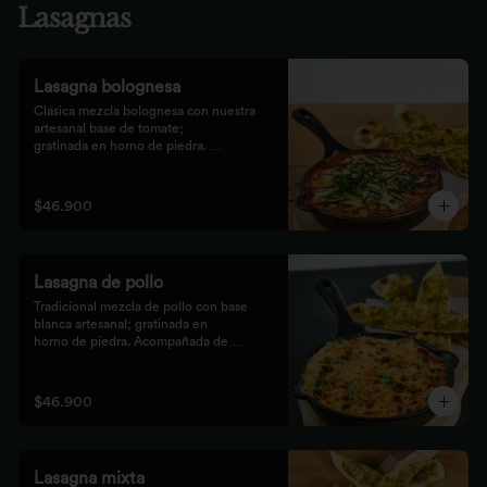
Lasagnas
Lasagna bolognesa
Clásica mezcla bolognesa con nuestra 
artesanal base de tomate;

gratinada en horno de piedra. 
Acompañada de bastones de pizza

con pesto rústico.
$46.900
Lasagna de pollo
Tradicional mezcla de pollo con base 
blanca artesanal; gratinada en

horno de piedra. Acompañada de 
bastones de pizza con pesto

rústico.
$46.900
Lasagna mixta