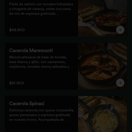
Filete de salmón con tomates hidratados 
y vinagreta de naranja, sobre una cama 
de mix de espinaca gratinada. 
Acompañada de tostones de pan 
focaccia con pesto verde rústico.
$49.900
Cacerola Maremonti
Mezcla artesanal de base de tomate, 
base blanca y ajillo; con camarones, 
mejillones, tomates cherry salteados y 
queso mozzarella. Finalizado con 
parmesano y acompañada de tostones de 
pan focaccia con pesto verde rústico.
$41.900
Cacerola Spinaci
Deliciosa cacerola con queso mozzarella, 
queso parmesano y espinaca gratinada 
en nuestro horno. Acompañada de 
tostones de pan focaccia con pesto 
rústico.