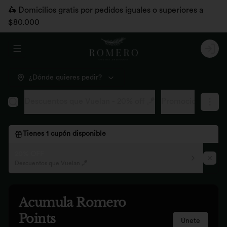
🛵 Domicilios gratis por pedidos iguales o superiores a
$80.000
Abrir menu de navegación
Logi
¿Dónde quieres pedir?
Descuentos que Vuelan - 20% off 🪁
Promociones pág
Tienes
1
cupón disponible
20% OFF
Descuentos que Vuelan 🪁
Acumula
Romero
Points
Únete