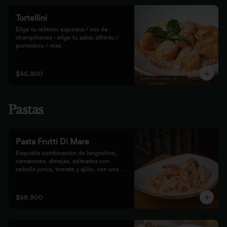
Tortellini
Elige tu relleno: espinaca / mix de 
champiñones - elige tu salsa: alfredo / 
pomodoro / rosé.
$45.900
Pastas
Pasta Frutti Di Mare
Exquisita combinación de langostino, 
camarones, almejas, salteados con 
cebolla junca, tomate y ajillo, con una 
mezcla de tomate cherry y fumet, 
finalizado con queso parmesano y 
acompañado con nuestro tradicional pan 
$68.900
Focaccia.