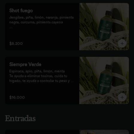
Shot fuego
Jengibre, piña, limón, naranja, pimienta 
negra, cúrcuma, pimienta cayena

Fortalece el sistema inmune, te da 
energía, reduce el malestar y la 
inflamación del organismo. 
$8.200
recomendamos tomarlo solo con soda o 
con cualquiera de los zumos
Siempre Verde
Espinaca, apio, piña, limón, menta

Te ayuda a eliminar toxinas, cuida tu 
hígado, te ayuda a controlar tu peso y 
reduce tu inflamación
$16.000
Entradas