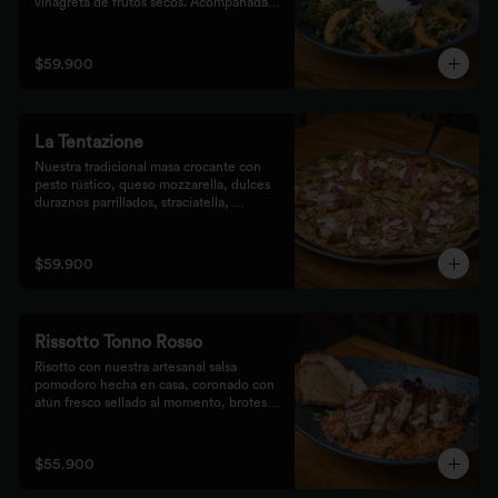
vinagreta de frutos secos. Acompañada 
de prosciutto, dulces duraznos 
parrillados y mix de frutos secos, 
finalizada con bastones de pan de masa 
$59.900
madre al grill.
La Tentazione
Nuestra tradicional masa crocante con 
pesto rústico, queso mozzarella, dulces 
duraznos parrillados, straciatella, 
prosciutto y almendras crocantes.
$59.900
Rissotto Tonno Rosso
Risotto con nuestra artesanal salsa 
pomodoro hecha en casa, coronado con 
atún fresco sellado al momento, brotes 
verdes y cipolla crocante.

Acompañado de pan de masa madre al 
grill.
$55.900