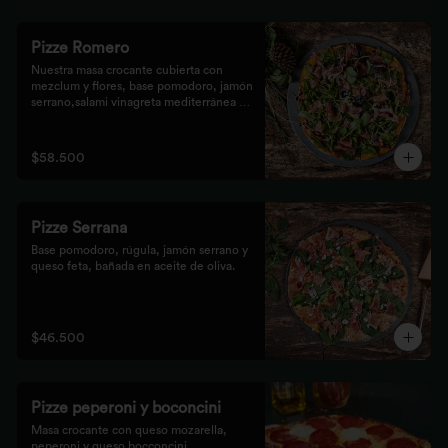
Pizze Romero
Nuestra masa crocante cubierta con 
mezclum y flores, base pomodoro, jamón 
serrano,salami vinagreta mediterránea y 
reducción balsámica.
$58.500
Pizze Serrana
Base pomodoro, rúgula, jamón serrano y 
queso feta, bañada en aceite de oliva.
$46.500
Pizze peperoni y boconcini
Masa crocante con queso mozarella, 
peperoni y queso bocconcini