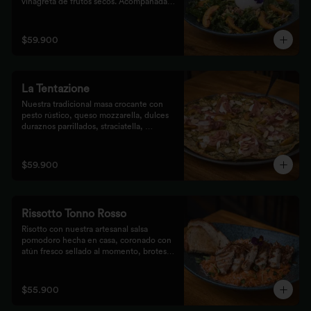
vinagreta de frutos secos. Acompañada 
de prosciutto, dulces duraznos 
parrillados y mix de frutos secos, 
finalizada con bastones de pan de masa 
$59.900
madre al grill.
La Tentazione
Nuestra tradicional masa crocante con 
pesto rústico, queso mozzarella, dulces 
duraznos parrillados, straciatella, 
prosciutto y almendras crocantes.
$59.900
Rissotto Tonno Rosso
Risotto con nuestra artesanal salsa 
pomodoro hecha en casa, coronado con 
atún fresco sellado al momento, brotes 
verdes y cipolla crocante.

Acompañado de pan de masa madre al 
grill.
$55.900