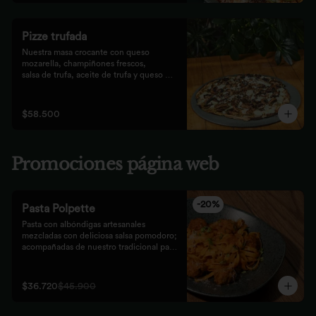
Pizze trufada
Nuestra masa crocante con queso 
mozarella, champiñones frescos,

salsa de trufa, aceite de trufa y queso 
feta. Finalizado con miel de

abejas.
$58.500
Promociones página web
-
20
%
Pasta Polpette
Pasta con albóndigas artesanales 
mezcladas con deliciosa salsa pomodoro; 
acompañadas de nuestro tradicional pan 
focaccia.
$36.720
$45.900