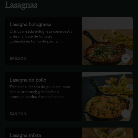
Lasagnas
Lasagna bolognesa
Clásica mezcla bolognesa con nuestra 
artesanal base de tomate;

gratinada en horno de piedra. 
Acompañada de bastones de pizza

con pesto rústico.
$46.900
Lasagna de pollo
Tradicional mezcla de pollo con base 
blanca artesanal; gratinada en

horno de piedra. Acompañada de 
bastones de pizza con pesto

rústico.
$46.900
Lasagna mixta