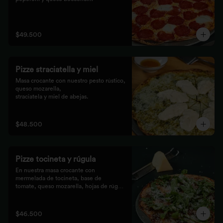
$49.500
Pizze straciatella y miel
Masa crocante con nuestro pesto rústico, 
queso mozarella,

straciatela y miel de abejas.
$48.500
Pizze tocineta y rúgula
En nuestra masa crocante con 
mermelada de tocineta, base de

tomate, queso mozarella, hojas de rúgula 
frescas y queso

parmesano.
$46.500