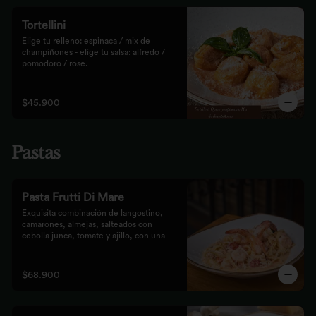
Tortellini
Elige tu relleno: espinaca / mix de 
champiñones - elige tu salsa: alfredo / 
pomodoro / rosé.
$45.900
Pastas
Pasta Frutti Di Mare
Exquisita combinación de langostino, 
camarones, almejas, salteados con 
cebolla junca, tomate y ajillo, con una 
mezcla de tomate cherry y fumet, 
finalizado con queso parmesano y 
acompañado con nuestro tradicional pan 
$68.900
Focaccia.