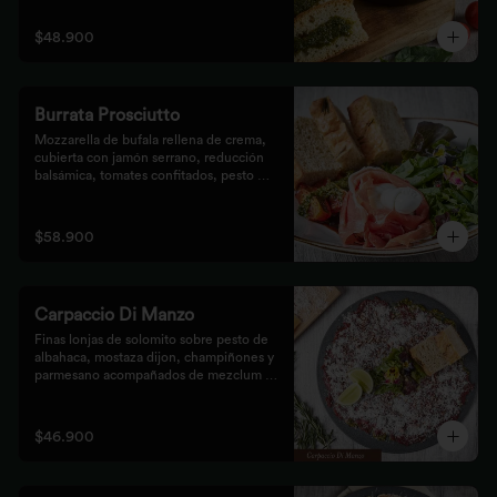
$48.900
Burrata Prosciutto
Mozzarella de bufala rellena de crema, 
cubierta con jamón serrano, reducción 
balsámica, tomates confitados, pesto 
rústico y mezclum,acompañada de pan 
focaccia.
$58.900
Carpaccio Di Manzo
Finas lonjas de solomito sobre pesto de 
albahaca, mostaza dijon, champiñones y 
parmesano acompañados de mezclum de 
lechugas y flores en vinagreta de frutos 
secos.
$46.900