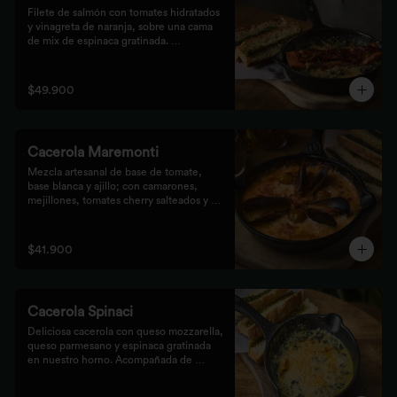
Filete de salmón con tomates hidratados 
y vinagreta de naranja, sobre una cama 
de mix de espinaca gratinada. 
Acompañada de tostones de pan 
focaccia con pesto verde rústico.
$49.900
Cacerola Maremonti
Mezcla artesanal de base de tomate, 
base blanca y ajillo; con camarones, 
mejillones, tomates cherry salteados y 
queso mozzarella. Finalizado con 
parmesano y acompañada de tostones de 
pan focaccia con pesto verde rústico.
$41.900
Cacerola Spinaci
Deliciosa cacerola con queso mozzarella, 
queso parmesano y espinaca gratinada 
en nuestro horno. Acompañada de 
tostones de pan focaccia con pesto 
rústico.