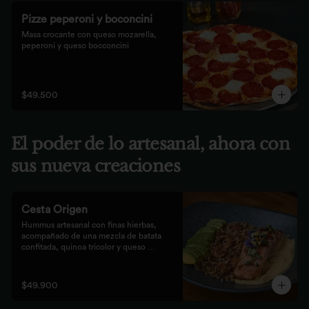
Pizze peperoni y boconcini
Masa crocante con queso mozarella, 
peperoni y queso bocconcini
$49.500
El poder de lo artesanal, ahora con
sus nueva creaciones
Cesta Origen
Hummus artesanal con finas hierbas, 
acompañado de una mezcla de batata 
confitada, quinoa tricolor y queso 
parmesano; acompañado de laminas de 
aguacate. Elige tu proteína favorita.
$49.900