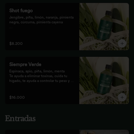
Shot fuego
Jengibre, piña, limón, naranja, pimienta 
negra, cúrcuma, pimienta cayena

Fortalece el sistema inmune, te da 
energía, reduce el malestar y la 
inflamación del organismo. 
$8.200
recomendamos tomarlo solo con soda o 
con cualquiera de los zumos
Siempre Verde
Espinaca, apio, piña, limón, menta

Te ayuda a eliminar toxinas, cuida tu 
hígado, te ayuda a controlar tu peso y 
reduce tu inflamación
$16.000
Entradas