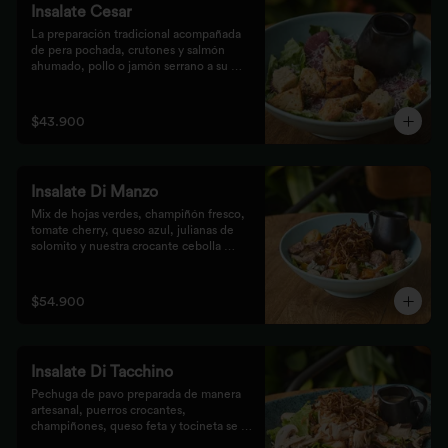
Insalate Cesar
La preparación tradicional acompañada 
de pera pochada, crutones y salmón 
ahumado, pollo o jamón serrano a su 
elección.
$43.900
Insalate Di Manzo
Mix de hojas verdes, champiñón fresco, 
tomate cherry, queso azul, julianas de 
solomito y nuestra crocante cebolla 
puerro, preparados con un toque 
artesanal.
$54.900
Insalate Di Tacchino
Pechuga de pavo preparada de manera 
artesanal, puerros crocantes, 
champiñones, queso feta y tocineta se 
mezclan con las hojas verdes para los 