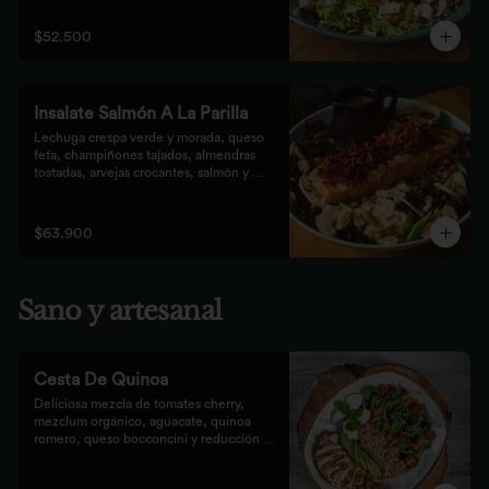
que prefieren lo saludable.
$52.500
Insalate Salmón A La Parilla
Lechuga crespa verde y morada, queso 
feta, champiñones tajados, almendras  
tostadas, arvejas crocantes, salmón y 
crocantes de remolacha y zanahoria con 
vinagreta de frutos secos.
$63.900
Sano y artesanal
Cesta De Quinoa
Deliciosa mezcla de tomates cherry, 
mezclum orgánico, aguacate, quinoa 
romero, queso bocconcini y reducción 
balsámica.