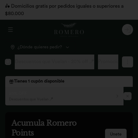
🛵 Domicilios gratis por pedidos iguales o superiores a
$80.000
Abrir menu de navegación
Logi
¿Dónde quieres pedir?
Descuentos que Vuelan - 20% off 🪁
Promociones pág
Tienes
1
cupón disponible
20% OFF
Descuentos que Vuelan 🪁
Acumula
Romero
Points
Únete