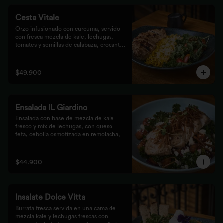
Cesta Vitale
Orzo infusionado con cúrcuma, servido 
con fresca mezcla de kale, lechugas, 
tomates y semillas de calabaza, crocante 
finalizado con salsa Tzatziki. Elige tu 
proteína favorita.
$49.900
Ensalada IL Giardino
Ensalada con base de mezcla de kale 
fresco y mix de lechugas, con queso 
feta, cebolla osmotizada en remolacha, 
batata confitada y vinagreta de frutos 
secos. Acompañada de nuestro jugoso 
Pollo Romero y finalizada con cipolla 
$44.900
corcante.
Insalate Dolce Vitta
Burrata fresca servida en una cama de 
mezcla kale y lechugas frescas con 