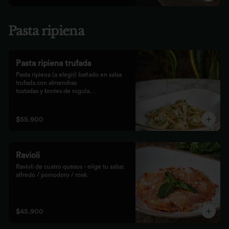
Pasta ripiena
Pasta ripiena trufada
Pasta ripiena (a elegir) bañado en salsa 
trufada con almendras

tostadas y brotes de rúgula. 
Acompañadas de nuestro tradicional

pan Focaccia.
$55.900
Ravioli
Ravioli de cuatro quesos - elige tu salsa: 
alfredo / pomodoro / rosé.
$45.900