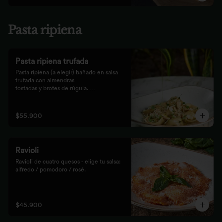
Pasta ripiena
Pasta ripiena trufada
Pasta ripiena (a elegir) bañado en salsa 
trufada con almendras

tostadas y brotes de rúgula. 
Acompañadas de nuestro tradicional

pan Focaccia.
$55.900
Ravioli
Ravioli de cuatro quesos - elige tu salsa: 
alfredo / pomodoro / rosé.
$45.900