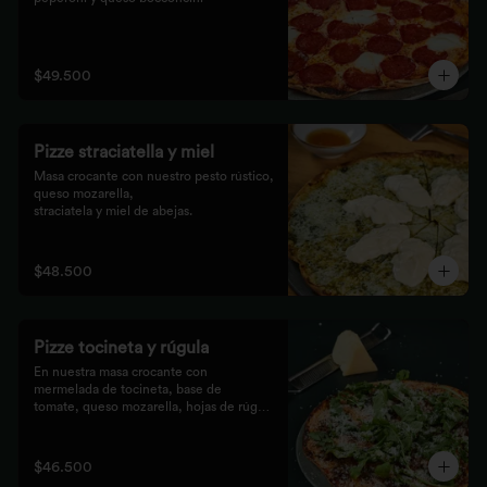
$49.500
Pizze straciatella y miel
Masa crocante con nuestro pesto rústico, 
queso mozarella,

straciatela y miel de abejas.
$48.500
Pizze tocineta y rúgula
En nuestra masa crocante con 
mermelada de tocineta, base de

tomate, queso mozarella, hojas de rúgula 
frescas y queso

parmesano.
$46.500