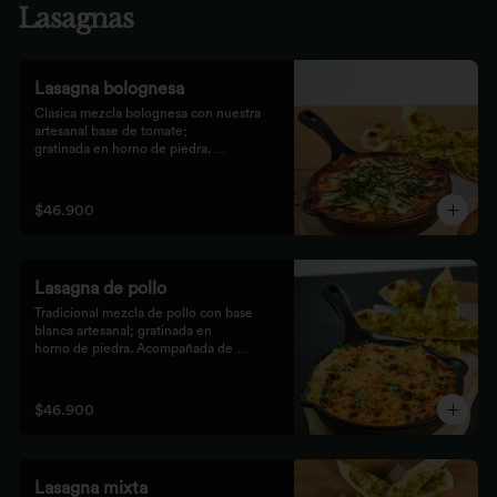
Lasagnas
Lasagna bolognesa
Clásica mezcla bolognesa con nuestra 
artesanal base de tomate;

gratinada en horno de piedra. 
Acompañada de bastones de pizza

con pesto rústico.
$46.900
Lasagna de pollo
Tradicional mezcla de pollo con base 
blanca artesanal; gratinada en

horno de piedra. Acompañada de 
bastones de pizza con pesto

rústico.
$46.900
Lasagna mixta