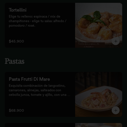
Tortellini
Elige tu relleno: espinaca / mix de 
champiñones - elige tu salsa: alfredo / 
pomodoro / rosé.
$45.900
Pastas
Pasta Frutti Di Mare
Exquisita combinación de langostino, 
camarones, almejas, salteados con 
cebolla junca, tomate y ajillo, con una 
mezcla de tomate cherry y fumet, 
finalizado con queso parmesano y 
acompañado con nuestro tradicional pan 
$68.900
Focaccia.