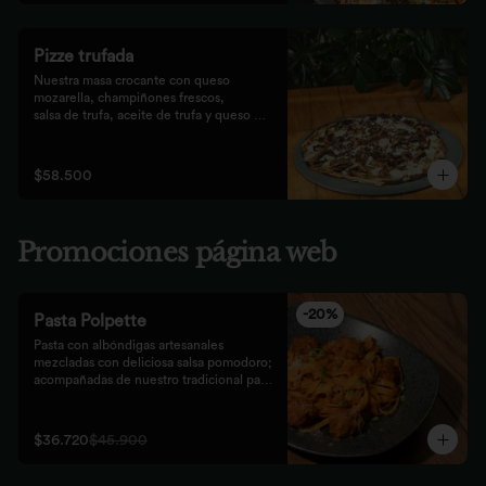
Pizze trufada
Nuestra masa crocante con queso 
mozarella, champiñones frescos,

salsa de trufa, aceite de trufa y queso 
feta. Finalizado con miel de

abejas.
$58.500
Promociones página web
-
20
%
Pasta Polpette
Pasta con albóndigas artesanales 
mezcladas con deliciosa salsa pomodoro; 
acompañadas de nuestro tradicional pan 
focaccia.
$36.720
$45.900