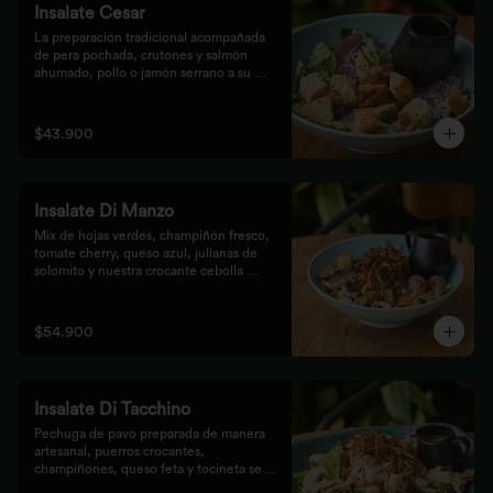
Insalate Cesar
La preparación tradicional acompañada 
de pera pochada, crutones y salmón 
ahumado, pollo o jamón serrano a su 
elección.
$43.900
Insalate Di Manzo
Mix de hojas verdes, champiñón fresco, 
tomate cherry, queso azul, julianas de 
solomito y nuestra crocante cebolla 
puerro, preparados con un toque 
artesanal.
$54.900
Insalate Di Tacchino
Pechuga de pavo preparada de manera 
artesanal, puerros crocantes, 
champiñones, queso feta y tocineta se 
mezclan con las hojas verdes para los 