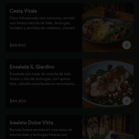
Cesta Vitale
Orzo infusionado con cúrcuma, servido 
con fresca mezcla de kale, lechugas, 
tomates y semillas de calabaza, crocante 
finalizado con salsa Tzatziki. Elige tu 
proteína favorita.
$49.900
Ensalada IL Giardino
Ensalada con base de mezcla de kale 
fresco y mix de lechugas, con queso 
feta, cebolla osmotizada en remolacha, 
batata confitada y vinagreta de frutos 
secos. Acompañada de nuestro jugoso 
Pollo Romero y finalizada con cipolla 
$44.900
corcante.
Insalate Dolce Vitta
Burrata fresca servida en una cama de 
mezcla kale y lechugas frescas con 