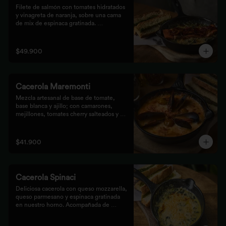
Filete de salmón con tomates hidratados 
y vinagreta de naranja, sobre una cama 
de mix de espinaca gratinada. 
Acompañada de tostones de pan 
focaccia con pesto verde rústico.
$49.900
Cacerola Maremonti
Mezcla artesanal de base de tomate, 
base blanca y ajillo; con camarones, 
mejillones, tomates cherry salteados y 
queso mozzarella. Finalizado con 
parmesano y acompañada de tostones de 
pan focaccia con pesto verde rústico.
$41.900
Cacerola Spinaci
Deliciosa cacerola con queso mozzarella, 
queso parmesano y espinaca gratinada 
en nuestro horno. Acompañada de 
tostones de pan focaccia con pesto 
rústico.