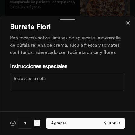
acompañado de pimienta, champiñones, 
tocineta y orégano.
$46.900
Burrata Fiori
Pan focaccia sobre láminas de aguacate, mozzarella
Pizze Fresca Miel
de búfala rellena de crema, rúcula fresca y tomates
Nuestra masa crocante con el toque 
confitados, aderezado con tocineta dulce y flores
fresco de la piña y jamón dulce.
Instrucciones especiales
$43.500
Pizze Iberica
Base pomodoro, tocineta, jamón serrano, 
salami, morrón y albahaca.
Agregar
$54.900
$54.900