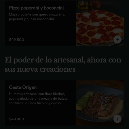
Pizze peperoni y boconcini
Masa crocante con queso mozarella, 
peperoni y queso bocconcini
$49.500
El poder de lo artesanal, ahora con
sus nueva creaciones
Cesta Origen
Hummus artesanal con finas hierbas, 
acompañado de una mezcla de batata 
confitada, quinoa tricolor y queso 
parmesano; acompañado de laminas de 
aguacate. Elige tu proteína favorita.
$49.900