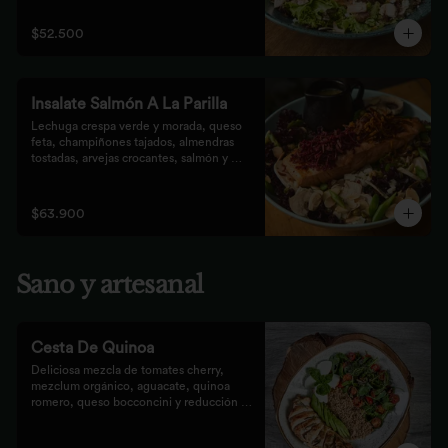
que prefieren lo saludable.
$52.500
Insalate Salmón A La Parilla
Lechuga crespa verde y morada, queso 
feta, champiñones tajados, almendras  
tostadas, arvejas crocantes, salmón y 
crocantes de remolacha y zanahoria con 
vinagreta de frutos secos.
$63.900
Sano y artesanal
Cesta De Quinoa
Deliciosa mezcla de tomates cherry, 
mezclum orgánico, aguacate, quinoa 
romero, queso bocconcini y reducción 
balsámica.