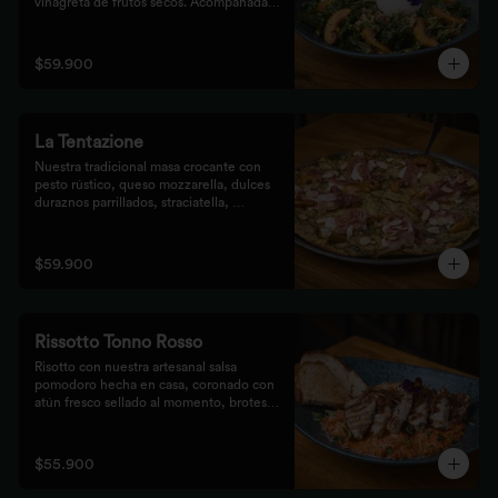
vinagreta de frutos secos. Acompañada 
de prosciutto, dulces duraznos 
parrillados y mix de frutos secos, 
finalizada con bastones de pan de masa 
$59.900
madre al grill.
La Tentazione
Nuestra tradicional masa crocante con 
pesto rústico, queso mozzarella, dulces 
duraznos parrillados, straciatella, 
prosciutto y almendras crocantes.
$59.900
Rissotto Tonno Rosso
Risotto con nuestra artesanal salsa 
pomodoro hecha en casa, coronado con 
atún fresco sellado al momento, brotes 
verdes y cipolla crocante.

Acompañado de pan de masa madre al 
grill.
$55.900