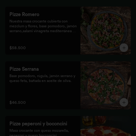
Pizze Romero
Nuestra masa crocante cubierta con 
mezclum y flores, base pomodoro, jamón 
serrano,salami vinagreta mediterránea y 
reducción balsámica.
$58.500
Pizze Serrana
Base pomodoro, rúgula, jamón serrano y 
queso feta, bañada en aceite de oliva.
$46.500
Pizze peperoni y boconcini
Masa crocante con queso mozarella, 
peperoni y queso bocconcini