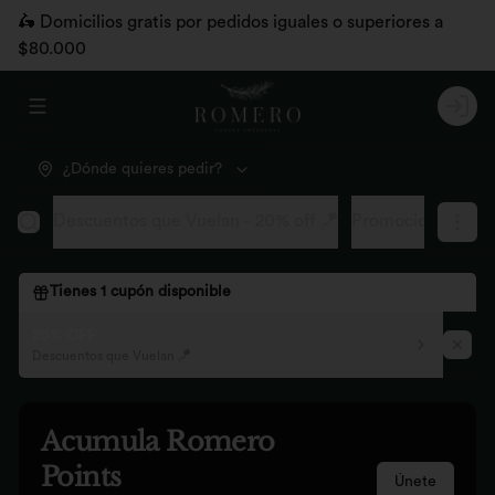
🛵 Domicilios gratis por pedidos iguales o superiores a
$80.000
Abrir menu de navegación
Logi
¿Dónde quieres pedir?
Descuentos que Vuelan - 20% off 🪁
Promociones pág
Tienes
1
cupón disponible
20% OFF
Descuentos que Vuelan 🪁
Acumula
Romero
Points
Únete