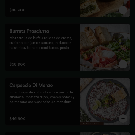
$48.900
Burrata Prosciutto
Mozzarella de bufala rellena de crema, 
cubierta con jamón serrano, reducción 
balsámica, tomates confitados, pesto 
rústico y mezclum,acompañada de pan 
focaccia.
$58.900
Carpaccio Di Manzo
Finas lonjas de solomito sobre pesto de 
albahaca, mostaza dijon, champiñones y 
parmesano acompañados de mezclum de 
lechugas y flores en vinagreta de frutos 
secos.
$46.900