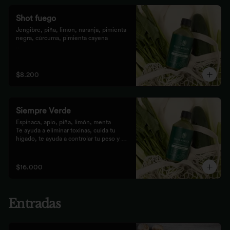
Shot fuego
Jengibre, piña, limón, naranja, pimienta 
negra, cúrcuma, pimienta cayena

Fortalece el sistema inmune, te da 
energía, reduce el malestar y la 
inflamación del organismo. 
$8.200
recomendamos tomarlo solo con soda o 
con cualquiera de los zumos
Siempre Verde
Espinaca, apio, piña, limón, menta

Te ayuda a eliminar toxinas, cuida tu 
hígado, te ayuda a controlar tu peso y 
reduce tu inflamación
$16.000
Entradas