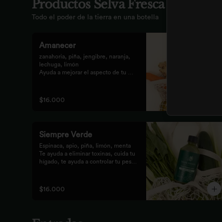
Productos Selva Fresca
Todo el poder de la tierra en una botella
Amanecer
zanahoria, piña, jengibre, naranja, 
lechuga, limón 

Ayuda a mejorar el aspecto de tu 
piel, fortalece el pelo, las uñas, y 
funciona como un refuerzo 
antioxidante para tus celular
$16.000
Siempre Verde
Espinaca, apio, piña, limón, menta

Te ayuda a eliminar toxinas, cuida tu 
hígado, te ayuda a controlar tu peso 
y reduce tu inflamación
$16.000