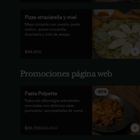
Pizze straciatella y miel
Masa crocante con nuestro pesto 
rústico, queso mozarella,

straciatela y miel de abejas.
$48.500
Promociones página web
-
20
%
Pasta Polpette
Pasta con albóndigas artesanales 
mezcladas con deliciosa salsa 
pomodoro; acompañadas de nuestro 
tradicional pan focaccia.
$36.720
$45.900