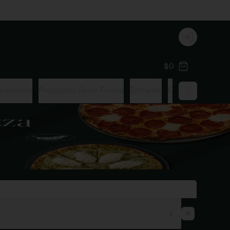
Login
$0
reaciones
Productos Selva Fresca
Entradas
Cacerolas
Zupp