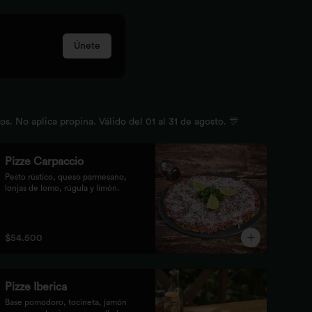
Únete
 No aplica propina. Válido del 01 al 31 de agosto. 🎊
Pizze Carpaccio
Pesto rústico, queso parmesano, 
lonjas de lomo, rúgula y limón.
$54.500
Pizze Iberica
Base pomodoro, tocineta, jamón 