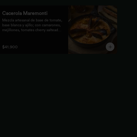
Cacerola Maremonti
Mezcla artesanal de base de tomate, 
base blanca y ajillo; con camarones, 
mejillones, tomates cherry salteados 
y queso mozzarella. Finalizado con 
parmesano y acompañada de 
tostones de pan focaccia con pesto 
$41.900
verde rústico.