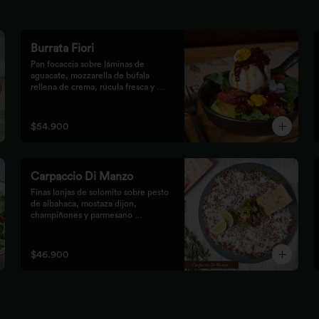
Burrata Fiori
Pan focaccia sobre láminas de 
aguacate, mozzarella de búfala 
rellena de crema, rúcula fresca y 
tomates confitados, aderezado con 
tocineta dulce y flores
$54.900
Carpaccio Di Manzo
Finas lonjas de solomito sobre pesto 
de albahaca, mostaza dijon, 
champiñones y parmesano 
acompañados de mezclum de 
lechugas y flores en vinagreta de 
frutos secos.
$46.900