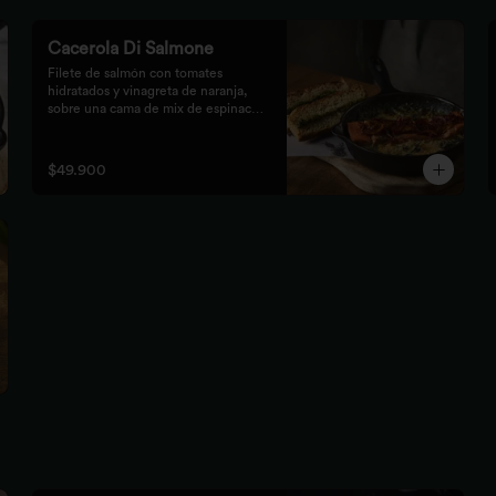
Cacerola Di Salmone
Filete de salmón con tomates 
hidratados y vinagreta de naranja, 
sobre una cama de mix de espinaca 
gratinada. Acompañada de tostones 
de pan focaccia con pesto verde 
rústico.
$49.900