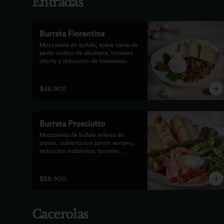
Entradas
Burrata Fiorentina
Mozzarella de búfala, sobre cama de 
pesto rústico de albahaca, tomates 
cherry y reducción de balsámico.
$48.900
Burrata Prosciutto
Mozzarella de bufala rellena de 
crema, cubierta con jamón serrano, 
reducción balsámica, tomates 
confitados, pesto rústico y 
mezclum,acompañada de pan 
focaccia.
$58.900
Cacerolas