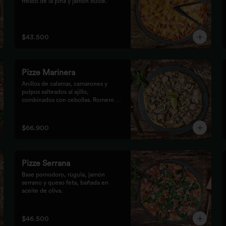
fresco de la piña y jamón dulce.
$43.500
Pizze Marinera
Anillos de calamar, camarones y 
pulpos salteados al ajillo, 
combinados con cebollas. Romero al 
vino.
$66.900
Pizze Serrana
Base pomodoro, rúgula, jamón 
serrano y queso feta, bañada en 
aceite de oliva.
$46.500