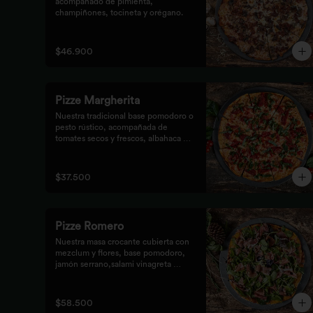
acompañado de pimienta, 
champiñones, tocineta y orégano.
$46.900
Pizze Margherita
Nuestra tradicional base pomodoro o 
pesto rústico, acompañada de 
tomates secos y frescos, albahaca y 
queso mozzarella.
$37.500
Pizze Romero
Nuestra masa crocante cubierta con 
mezclum y flores, base pomodoro, 
jamón serrano,salami vinagreta 
mediterránea y reducción balsámica.
$58.500