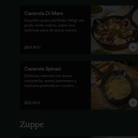
Cacerola Di Mare
Exquisito pulpo parrillado (140g) con 
pesto verde rústico, sobre una 
deliciosa cama de queso crema, 
queso feta y papa. Finalizado al 
horno con queso parmesano 
acompañado de pan focaccia.
$89.900
Cacerola Spinaci
Deliciosa cacerola con queso 
mozzarella, queso parmesano y 
espinaca gratinada en nuestro 
horno. Acompañada de tostones de 
pan focaccia con pesto rústico.
$29.900
Zuppe