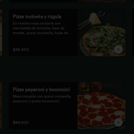
Pizze tocineta y rúgula
En nuestra masa crocante con 
mermelada de tocineta, base de

tomate, queso mozarella, hojas de 
rúgula frescas y queso

parmesano.
$46.500
Pizze peperoni y boconcini
Masa crocante con queso mozarella, 
peperoni y queso bocconcini
$49.500