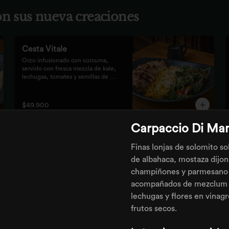
con sus nueva creaciones
Cesta Vitale
Orzo infusionado con cúrcuma, 
servido con fresca mezcla de kale, 
lechugas, tomates y semillas de 
calabaza, crocante finalizado con 
salsa Tzatziki. Elige tu proteína 
favorita.
$49.900
Carpaccio Di Ma
La Tentazione
Finas lonjas de solomito s
Nuestra tradicional masa crocante 
de albahaca, mostaza dijon
con pesto rústico, queso mozzarella, 
dulces duraznos parrillados, 
champiñones y parmesano
straciatella, prosciutto y almendras 
acompañados de mezclum
crocantes.
lechugas y flores en vinag
$59.900
frutos secos.