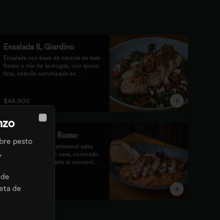
Ensalada IL Giardino
Ensalada con base de mezcla de kale 
fresco y mix de lechugas, con queso 
feta, cebolla osmotizada en 
remolacha, batata confitada y 
vinagreta de frutos secos. 
Acompañada de nuestro jugoso 
$44.900
Pollo Romero y finalizada con cipolla 
corcante.
nzo
Close
Rissotto Tonno Rosso
obre pesto
Risotto con nuestra artesanal salsa 
,
pomodoro hecha en casa, coronado 
con atún fresco sellado al momento, 
brotes verdes y cipolla crocante.

 de
Acompañado de pan de masa madre 
al grill.
reta de
$55.900