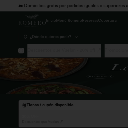
🛵 Domicilios gratis por pedidos iguales o superiores
Inicio
Menú Romero
Reservas
Cobertura
¿Dónde quieres pedir?
Descuentos que Vuelan - 20% off 🪁
Promocione
Tienes
1
cupón disponible
20% OFF
Descuentos que Vuelan 🪁