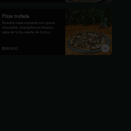
Pizze trufada
Nuestra masa crocante con queso 
mozarella, champiñones frescos,

salsa de trufa, aceite de trufa y 
queso feta. Finalizado con miel de

abejas.
$58.500