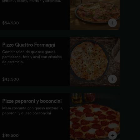
serrano, salami, morrón y albahaca.
$54.900
Pizze Quattro Formaggi
Combinación de quesos: gouda, 
parmesano, feta y azul con cristales 
de caramelo.
$43.500
Pizze peperoni y boconcini
Masa crocante con queso mozarella, 
peperoni y queso bocconcini
$49.500