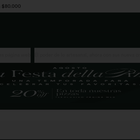
 a $80.000
s página web
El poder de lo artesanal, ahora con sus nueva c