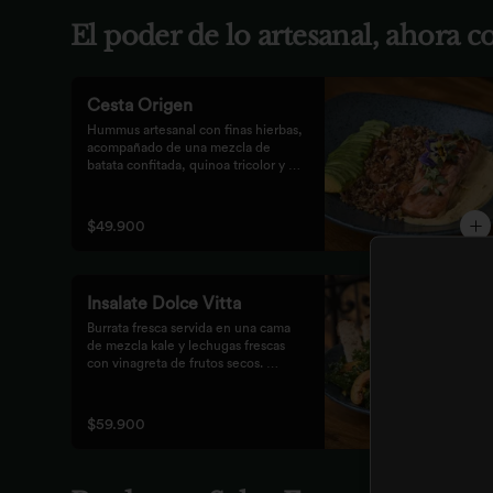
El poder de lo artesanal, ahora 
Cesta Origen
Hummus artesanal con finas hierbas, 
acompañado de una mezcla de 
batata confitada, quinoa tricolor y 
queso parmesano; acompañado de 
laminas de aguacate. Elige tu 
proteína favorita.
$49.900
Insalate Dolce Vitta
Burrata fresca servida en una cama 
de mezcla kale y lechugas frescas 
con vinagreta de frutos secos. 
Acompañada de prosciutto, dulces 
duraznos parrillados y mix de frutos 
secos, finalizada con bastones de 
$59.900
pan de masa madre al grill.