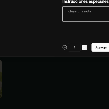
Instrucciones especiales
Mar rosa
sandia, limón, jengibre 

Es un hidratante poderoso y natural, 
mejora la circulación, elimina toxinas 
y líquidos retenidos
Agregar
$16.000