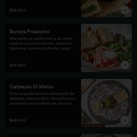
$48.900
Burrata Prosciutto
Mozzarella de bufala rellena de crema, 
cubierta con jamón serrano, reducción 
balsámica, tomates confitados, pesto 
rústico y mezclum,acompañada de pan 
focaccia.
$58.900
Carpaccio Di Manzo
Finas lonjas de solomito sobre pesto de 
albahaca, mostaza dijon, champiñones y 
parmesano acompañados de mezclum de 
lechugas y flores en vinagreta de frutos 
secos.
$46.900