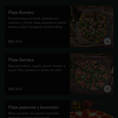
Pizze Romero
Nuestra masa crocante cubierta con 
mezclum y flores, base pomodoro, jamón 
serrano,salami vinagreta mediterránea y 
reducción balsámica.
$58.500
Pizze Serrana
Base pomodoro, rúgula, jamón serrano y 
queso feta, bañada en aceite de oliva.
$46.500
Pizze peperoni y boconcini
Masa crocante con queso mozarella, 
peperoni y queso bocconcini