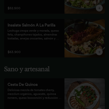
que prefieren lo saludable.
$52.500
Insalate Salmón A La Parilla
Lechuga crespa verde y morada, queso 
feta, champiñones tajados, almendras  
tostadas, arvejas crocantes, salmón y 
crocantes de remolacha y zanahoria con 
vinagreta de frutos secos.
$63.900
Sano y artesanal
Cesta De Quinoa
Deliciosa mezcla de tomates cherry, 
mezclum orgánico, aguacate, quinoa 
romero, queso bocconcini y reducción 
balsámica.