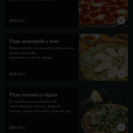
$49.500
Pizze straciatella y miel
Masa crocante con nuestro pesto rústico, 
queso mozarella,

straciatela y miel de abejas.
$48.500
Pizze tocineta y rúgula
En nuestra masa crocante con 
mermelada de tocineta, base de

tomate, queso mozarella, hojas de rúgula 
frescas y queso

parmesano.
$46.500