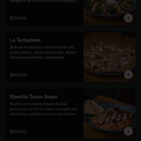
vinagreta de frutos secos. Acompañada 
de prosciutto, dulces duraznos 
parrillados y mix de frutos secos, 
finalizada con bastones de pan de masa 
$59.900
madre al grill.
La Tentazione
Nuestra tradicional masa crocante con 
pesto rústico, queso mozzarella, dulces 
duraznos parrillados, straciatella, 
prosciutto y almendras crocantes.
$59.900
Rissotto Tonno Rosso
Risotto con nuestra artesanal salsa 
pomodoro hecha en casa, coronado con 
atún fresco sellado al momento, brotes 
verdes y cipolla crocante.

Acompañado de pan de masa madre al 
grill.
$55.900