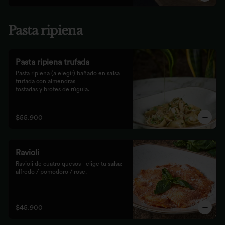
Pasta ripiena
Pasta ripiena trufada
Pasta ripiena (a elegir) bañado en salsa 
trufada con almendras

tostadas y brotes de rúgula. 
Acompañadas de nuestro tradicional

pan Focaccia.
$55.900
Ravioli
Ravioli de cuatro quesos - elige tu salsa: 
alfredo / pomodoro / rosé.
$45.900