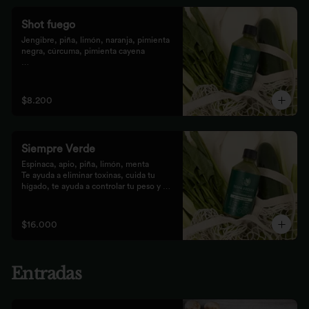
Shot fuego
Jengibre, piña, limón, naranja, pimienta 
negra, cúrcuma, pimienta cayena

Fortalece el sistema inmune, te da 
energía, reduce el malestar y la 
inflamación del organismo. 
$8.200
recomendamos tomarlo solo con soda o 
con cualquiera de los zumos
Siempre Verde
Espinaca, apio, piña, limón, menta

Te ayuda a eliminar toxinas, cuida tu 
hígado, te ayuda a controlar tu peso y 
reduce tu inflamación
$16.000
Entradas