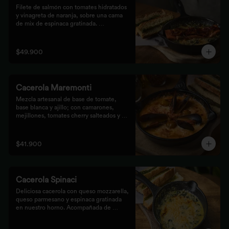
Filete de salmón con tomates hidratados 
y vinagreta de naranja, sobre una cama 
de mix de espinaca gratinada. 
Acompañada de tostones de pan 
focaccia con pesto verde rústico.
$49.900
Cacerola Maremonti
Mezcla artesanal de base de tomate, 
base blanca y ajillo; con camarones, 
mejillones, tomates cherry salteados y 
queso mozzarella. Finalizado con 
parmesano y acompañada de tostones de 
pan focaccia con pesto verde rústico.
$41.900
Cacerola Spinaci
Deliciosa cacerola con queso mozzarella, 
queso parmesano y espinaca gratinada 
en nuestro horno. Acompañada de 
tostones de pan focaccia con pesto 
rústico.