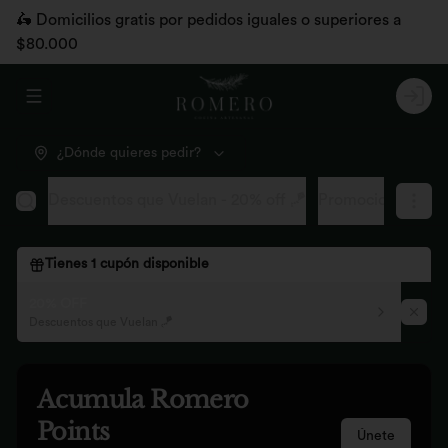
🛵 Domicilios gratis por pedidos iguales o superiores a
$80.000
Abrir menu de navegación
Logi
¿Dónde quieres pedir?
Descuentos que Vuelan - 20% off 🪁
Promociones pág
Tienes
1
cupón disponible
20% OFF
Descuentos que Vuelan 🪁
Acumula
Romero
Points
Únete