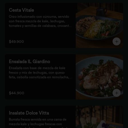
Cesta Vitale
Orzo infusionado con cúrcuma, servido 
con fresca mezcla de kale, lechugas, 
tomates y semillas de calabaza, crocante 
finalizado con salsa Tzatziki. Elige tu 
proteína favorita.
$49.900
Ensalada IL Giardino
Ensalada con base de mezcla de kale 
fresco y mix de lechugas, con queso 
feta, cebolla osmotizada en remolacha, 
batata confitada y vinagreta de frutos 
secos. Acompañada de nuestro jugoso 
Pollo Romero y finalizada con cipolla 
$44.900
corcante.
Insalate Dolce Vitta
Burrata fresca servida en una cama de 
mezcla kale y lechugas frescas con 