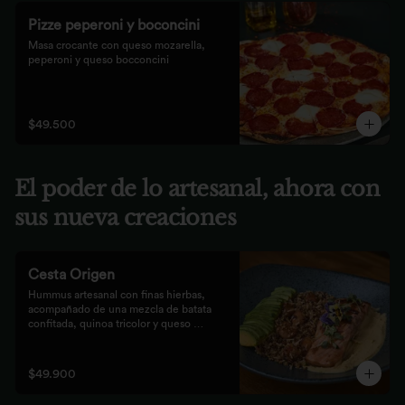
Pizze peperoni y boconcini
Masa crocante con queso mozarella, 
peperoni y queso bocconcini
$49.500
El poder de lo artesanal, ahora con
sus nueva creaciones
Cesta Origen
Hummus artesanal con finas hierbas, 
acompañado de una mezcla de batata 
confitada, quinoa tricolor y queso 
parmesano; acompañado de laminas de 
aguacate. Elige tu proteína favorita.
$49.900