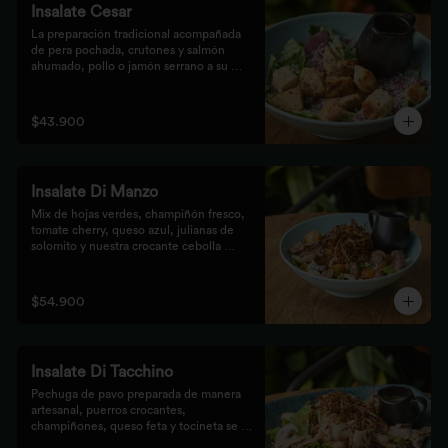
Insalate Cesar
La preparación tradicional acompañada 
de pera pochada, crutones y salmón 
ahumado, pollo o jamón serrano a su 
elección.
$43.900
Insalate Di Manzo
Mix de hojas verdes, champiñón fresco, 
tomate cherry, queso azul, julianas de 
solomito y nuestra crocante cebolla 
puerro, preparados con un toque 
artesanal.
$54.900
Insalate Di Tacchino
Pechuga de pavo preparada de manera 
artesanal, puerros crocantes, 
champiñones, queso feta y tocineta se 
mezclan con las hojas verdes para los 