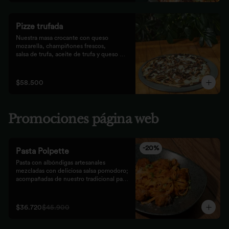
Pizze trufada
Nuestra masa crocante con queso 
mozarella, champiñones frescos,

salsa de trufa, aceite de trufa y queso 
feta. Finalizado con miel de

abejas.
$58.500
Promociones página web
-
20
%
Pasta Polpette
Pasta con albóndigas artesanales 
mezcladas con deliciosa salsa pomodoro; 
acompañadas de nuestro tradicional pan 
focaccia.
$36.720
$45.900