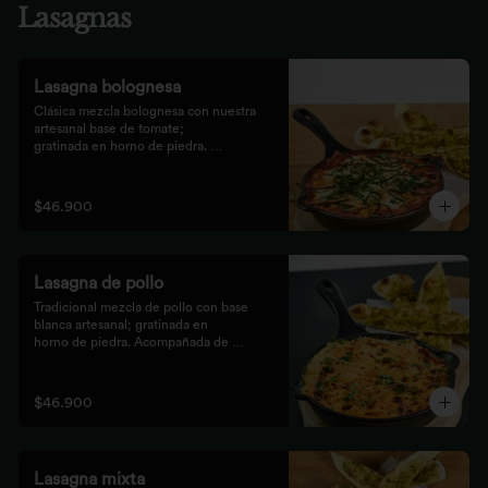
Lasagnas
Lasagna bolognesa
Clásica mezcla bolognesa con nuestra 
artesanal base de tomate;

gratinada en horno de piedra. 
Acompañada de bastones de pizza

con pesto rústico.
$46.900
Lasagna de pollo
Tradicional mezcla de pollo con base 
blanca artesanal; gratinada en

horno de piedra. Acompañada de 
bastones de pizza con pesto

rústico.
$46.900
Lasagna mixta