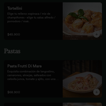
Tortellini
Elige tu relleno: espinaca / mix de 
champiñones - elige tu salsa: alfredo / 
pomodoro / rosé.
$45.900
Pastas
Pasta Frutti Di Mare
Exquisita combinación de langostino, 
camarones, almejas, salteados con 
cebolla junca, tomate y ajillo, con una 
mezcla de tomate cherry y fumet, 
finalizado con queso parmesano y 
acompañado con nuestro tradicional pan 
$68.900
Focaccia.