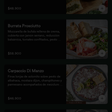
$48.900
Burrata Prosciutto
Mozzarella de bufala rellena de crema, 
cubierta con jamón serrano, reducción 
balsámica, tomates confitados, pesto 
rústico y mezclum,acompañada de pan 
focaccia.
$58.900
Carpaccio Di Manzo
Finas lonjas de solomito sobre pesto de 
albahaca, mostaza dijon, champiñones y 
parmesano acompañados de mezclum de 
lechugas y flores en vinagreta de frutos 
secos.
$46.900