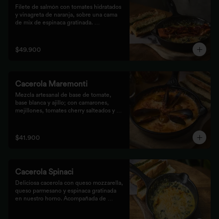
Filete de salmón con tomates hidratados 
y vinagreta de naranja, sobre una cama 
de mix de espinaca gratinada. 
Acompañada de tostones de pan 
focaccia con pesto verde rústico.
$49.900
Cacerola Maremonti
Mezcla artesanal de base de tomate, 
base blanca y ajillo; con camarones, 
mejillones, tomates cherry salteados y 
queso mozzarella. Finalizado con 
parmesano y acompañada de tostones de 
pan focaccia con pesto verde rústico.
$41.900
Cacerola Spinaci
Deliciosa cacerola con queso mozzarella, 
queso parmesano y espinaca gratinada 
en nuestro horno. Acompañada de 
tostones de pan focaccia con pesto 
rústico.