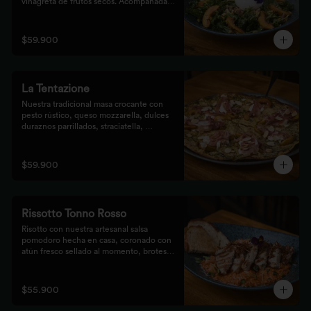
vinagreta de frutos secos. Acompañada 
de prosciutto, dulces duraznos 
parrillados y mix de frutos secos, 
finalizada con bastones de pan de masa 
$59.900
madre al grill.
La Tentazione
Nuestra tradicional masa crocante con 
pesto rústico, queso mozzarella, dulces 
duraznos parrillados, straciatella, 
prosciutto y almendras crocantes.
$59.900
Rissotto Tonno Rosso
Risotto con nuestra artesanal salsa 
pomodoro hecha en casa, coronado con 
atún fresco sellado al momento, brotes 
verdes y cipolla crocante.

Acompañado de pan de masa madre al 
grill.
$55.900