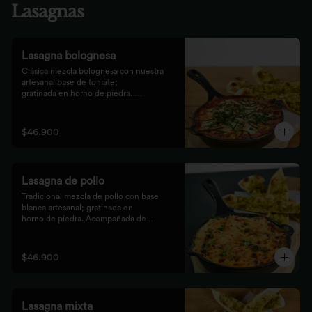
Lasagnas
Lasagna bolognesa
Clásica mezcla bolognesa con nuestra 
artesanal base de tomate;

gratinada en horno de piedra. 
Acompañada de bastones de pizza

con pesto rústico.
$46.900
Lasagna de pollo
Tradicional mezcla de pollo con base 
blanca artesanal; gratinada en

horno de piedra. Acompañada de 
bastones de pizza con pesto

rústico.
$46.900
Lasagna mixta