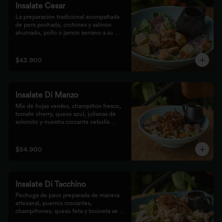
Insalate Cesar
La preparación tradicional acompañada 
de pera pochada, crutones y salmón 
ahumado, pollo o jamón serrano a su 
elección.
$43.900
Insalate Di Manzo
Mix de hojas verdes, champiñón fresco, 
tomate cherry, queso azul, julianas de 
solomito y nuestra crocante cebolla 
puerro, preparados con un toque 
artesanal.
$54.900
Insalate Di Tacchino
Pechuga de pavo preparada de manera 
artesanal, puerros crocantes, 
champiñones, queso feta y tocineta se 
mezclan con las hojas verdes para los 