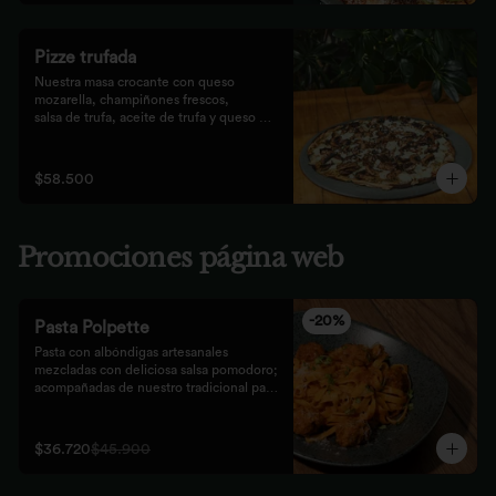
Pizze trufada
Nuestra masa crocante con queso 
mozarella, champiñones frescos,

salsa de trufa, aceite de trufa y queso 
feta. Finalizado con miel de

abejas.
$58.500
Promociones página web
-
20
%
Pasta Polpette
Pasta con albóndigas artesanales 
mezcladas con deliciosa salsa pomodoro; 
acompañadas de nuestro tradicional pan 
focaccia.
$36.720
$45.900