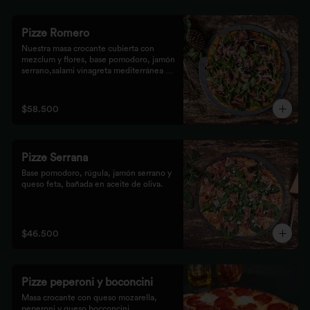
Pizze Romero
Nuestra masa crocante cubierta con 
mezclum y flores, base pomodoro, jamón 
serrano,salami vinagreta mediterránea y 
reducción balsámica.
$58.500
Pizze Serrana
Base pomodoro, rúgula, jamón serrano y 
queso feta, bañada en aceite de oliva.
$46.500
Pizze peperoni y boconcini
Masa crocante con queso mozarella, 
peperoni y queso bocconcini