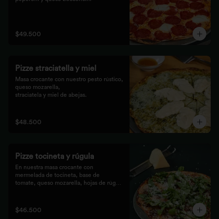
$49.500
Pizze straciatella y miel
Masa crocante con nuestro pesto rústico, 
queso mozarella,

straciatela y miel de abejas.
$48.500
Pizze tocineta y rúgula
En nuestra masa crocante con 
mermelada de tocineta, base de

tomate, queso mozarella, hojas de rúgula 
frescas y queso

parmesano.
$46.500