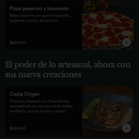
Pizze peperoni y boconcini
Masa crocante con queso mozarella, 
peperoni y queso bocconcini
$49.500
El poder de lo artesanal, ahora con
sus nueva creaciones
Cesta Origen
Hummus artesanal con finas hierbas, 
acompañado de una mezcla de batata 
confitada, quinoa tricolor y queso 
parmesano; acompañado de laminas de 
aguacate. Elige tu proteína favorita.
$49.900