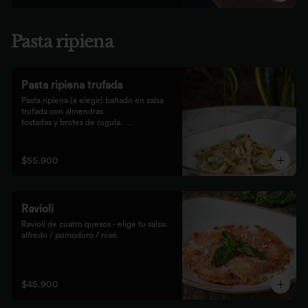
Pasta ripiena
Pasta ripiena trufada
Pasta ripiena (a elegir) bañado en salsa 
trufada con almendras

tostadas y brotes de rúgula. 
Acompañadas de nuestro tradicional

pan Focaccia.
$55.900
Ravioli
Ravioli de cuatro quesos - elige tu salsa: 
alfredo / pomodoro / rosé.
$45.900