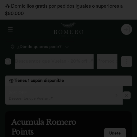
🛵 Domicilios gratis por pedidos iguales o superiores a
$80.000
Abrir menu de navegación
Logi
¿Dónde quieres pedir?
Descuentos que Vuelan - 20% off 🪁
Promociones pág
Tienes
1
cupón disponible
20% OFF
Descuentos que Vuelan 🪁
Acumula
Romero
Points
Únete