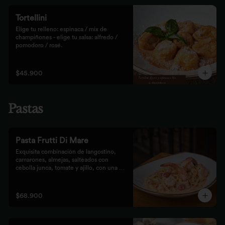
Tortellini
Elige tu relleno: espinaca / mix de 
champiñones - elige tu salsa: alfredo / 
pomodoro / rosé.
$45.900
Pastas
Pasta Frutti Di Mare
Exquisita combinación de langostino, 
camarones, almejas, salteados con 
cebolla junca, tomate y ajillo, con una 
mezcla de tomate cherry y fumet, 
finalizado con queso parmesano y 
acompañado con nuestro tradicional pan 
$68.900
Focaccia.