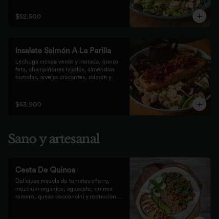
que prefieren lo saludable.
$52.500
Insalate Salmón A La Parilla
Lechuga crespa verde y morada, queso 
feta, champiñones tajados, almendras  
tostadas, arvejas crocantes, salmón y 
crocantes de remolacha y zanahoria con 
vinagreta de frutos secos.
$63.900
Sano y artesanal
Cesta De Quinoa
Deliciosa mezcla de tomates cherry, 
mezclum orgánico, aguacate, quinoa 
romero, queso bocconcini y reducción 
balsámica.