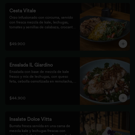
Cesta Vitale
Orzo infusionado con cúrcuma, servido 
con fresca mezcla de kale, lechugas, 
tomates y semillas de calabaza, crocante 
finalizado con salsa Tzatziki. Elige tu 
proteína favorita.
$49.900
Ensalada IL Giardino
Ensalada con base de mezcla de kale 
fresco y mix de lechugas, con queso 
feta, cebolla osmotizada en remolacha, 
batata confitada y vinagreta de frutos 
secos. Acompañada de nuestro jugoso 
Pollo Romero y finalizada con cipolla 
$44.900
corcante.
Insalate Dolce Vitta
Burrata fresca servida en una cama de 
mezcla kale y lechugas frescas con 