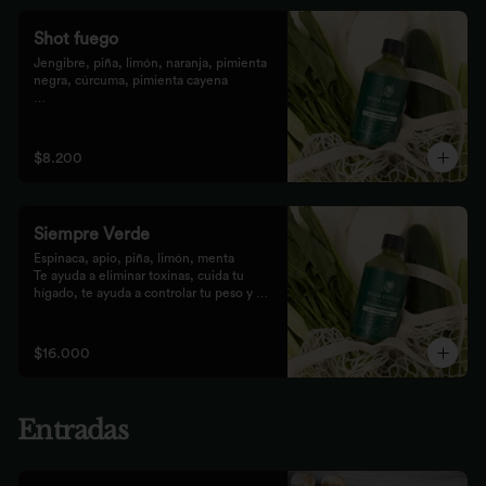
Shot fuego
Jengibre, piña, limón, naranja, pimienta 
negra, cúrcuma, pimienta cayena

Fortalece el sistema inmune, te da 
energía, reduce el malestar y la 
inflamación del organismo. 
$8.200
recomendamos tomarlo solo con soda o 
con cualquiera de los zumos
Siempre Verde
Espinaca, apio, piña, limón, menta

Te ayuda a eliminar toxinas, cuida tu 
hígado, te ayuda a controlar tu peso y 
reduce tu inflamación
$16.000
Entradas