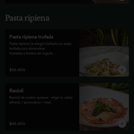
Pasta ripiena
Pasta ripiena trufada
Pasta ripiena (a elegir) bañado en salsa 
trufada con almendras

tostadas y brotes de rúgula. 
Acompañadas de nuestro tradicional

pan Focaccia.
$55.900
Ravioli
Ravioli de cuatro quesos - elige tu salsa: 
alfredo / pomodoro / rosé.
$45.900