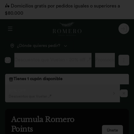
🛵 Domicilios gratis por pedidos iguales o superiores a
$80.000
Abrir menu de navegación
Logi
¿Dónde quieres pedir?
Descuentos que Vuelan - 20% off 🪁
Promociones pág
Tienes
1
cupón disponible
20% OFF
Descuentos que Vuelan 🪁
Acumula
Romero
Points
Únete