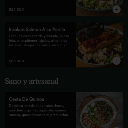
que prefieren lo saludable.
$52.500
Insalate Salmón A La Parilla
Lechuga crespa verde y morada, queso 
feta, champiñones tajados, almendras  
tostadas, arvejas crocantes, salmón y 
crocantes de remolacha y zanahoria con 
vinagreta de frutos secos.
$63.900
Sano y artesanal
Cesta De Quinoa
Deliciosa mezcla de tomates cherry, 
mezclum orgánico, aguacate, quinoa 
romero, queso bocconcini y reducción 
balsámica.