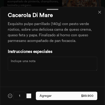
acompañado de pimienta, champiñones, 
tocineta y orégano.
Cacerola Di Mare
$46.900
Exquisito pulpo parrillado (140g) con pesto verde
rústico, sobre una deliciosa cama de queso crema,
Pizze Fresca Miel
queso feta y papa. Finalizado al horno con queso
Nuestra masa crocante con el toque 
parmesano acompañado de pan focaccia.
fresco de la piña y jamón dulce.
Instrucciones especiales
$43.500
Pizze Iberica
Base pomodoro, tocineta, jamón serrano, 
salami, morrón y albahaca.
Agregar
$89.900
$54.900