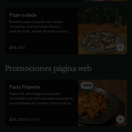
Pizze trufada
Nuestra masa crocante con queso 
mozarella, champiñones frescos,

salsa de trufa, aceite de trufa y queso 
feta. Finalizado con miel de

abejas.
$58.500
Promociones página web
-
20
%
Pasta Polpette
Pasta con albóndigas artesanales 
mezcladas con deliciosa salsa pomodoro; 
acompañadas de nuestro tradicional pan 
focaccia.
$36.720
$45.900