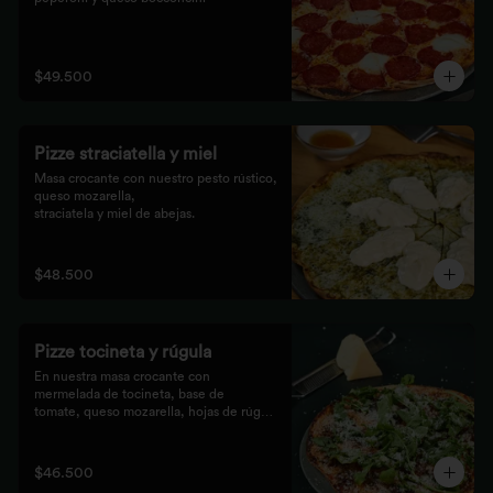
$49.500
Pizze straciatella y miel
Masa crocante con nuestro pesto rústico, 
queso mozarella,

straciatela y miel de abejas.
$48.500
Pizze tocineta y rúgula
En nuestra masa crocante con 
mermelada de tocineta, base de

tomate, queso mozarella, hojas de rúgula 
frescas y queso

parmesano.
$46.500