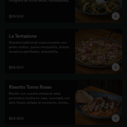
vinagreta de frutos secos. Acompañada 
de prosciutto, dulces duraznos 
parrillados y mix de frutos secos, 
finalizada con bastones de pan de masa 
$59.900
madre al grill.
La Tentazione
Nuestra tradicional masa crocante con 
pesto rústico, queso mozzarella, dulces 
duraznos parrillados, straciatella, 
prosciutto y almendras crocantes.
$59.900
Rissotto Tonno Rosso
Risotto con nuestra artesanal salsa 
pomodoro hecha en casa, coronado con 
atún fresco sellado al momento, brotes 
verdes y cipolla crocante.

Acompañado de pan de masa madre al 
grill.
$55.900