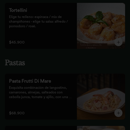
Tortellini
Elige tu relleno: espinaca / mix de 
champiñones - elige tu salsa: alfredo / 
pomodoro / rosé.
$45.900
Pastas
Pasta Frutti Di Mare
Exquisita combinación de langostino, 
camarones, almejas, salteados con 
cebolla junca, tomate y ajillo, con una 
mezcla de tomate cherry y fumet, 
finalizado con queso parmesano y 
acompañado con nuestro tradicional pan 
$68.900
Focaccia.