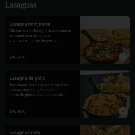
Lasagnas
Lasagna bolognesa
Clásica mezcla bolognesa con nuestra 
artesanal base de tomate;

gratinada en horno de piedra. 
Acompañada de bastones de pizza

con pesto rústico.
$46.900
Lasagna de pollo
Tradicional mezcla de pollo con base 
blanca artesanal; gratinada en

horno de piedra. Acompañada de 
bastones de pizza con pesto

rústico.
$46.900
Lasagna mixta