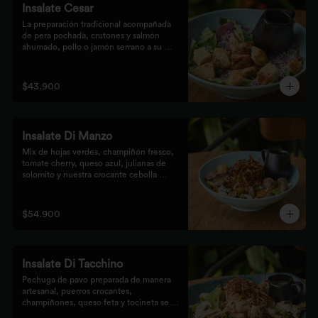
Insalate Cesar
La preparación tradicional acompañada 
de pera pochada, crutones y salmón 
ahumado, pollo o jamón serrano a su 
elección.
$43.900
Insalate Di Manzo
Mix de hojas verdes, champiñón fresco, 
tomate cherry, queso azul, julianas de 
solomito y nuestra crocante cebolla 
puerro, preparados con un toque 
artesanal.
$54.900
Insalate Di Tacchino
Pechuga de pavo preparada de manera 
artesanal, puerros crocantes, 
champiñones, queso feta y tocineta se 
mezclan con las hojas verdes para los 