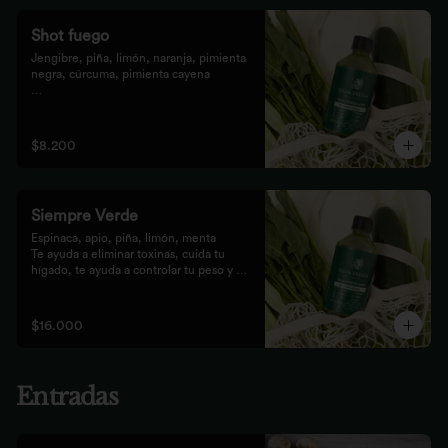
Shot fuego
Jengibre, piña, limón, naranja, pimienta 
negra, cúrcuma, pimienta cayena

Fortalece el sistema inmune, te da 
energía, reduce el malestar y la 
inflamación del organismo. 
$8.200
recomendamos tomarlo solo con soda o 
con cualquiera de los zumos
Siempre Verde
Espinaca, apio, piña, limón, menta

Te ayuda a eliminar toxinas, cuida tu 
hígado, te ayuda a controlar tu peso y 
reduce tu inflamación
$16.000
Entradas