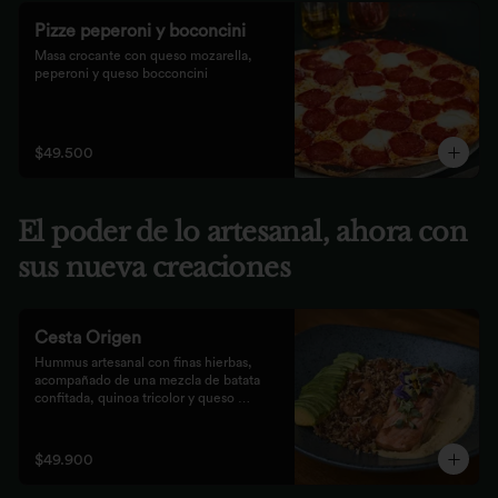
Pizze peperoni y boconcini
Masa crocante con queso mozarella, 
peperoni y queso bocconcini
$49.500
El poder de lo artesanal, ahora con
sus nueva creaciones
Cesta Origen
Hummus artesanal con finas hierbas, 
acompañado de una mezcla de batata 
confitada, quinoa tricolor y queso 
parmesano; acompañado de laminas de 
aguacate. Elige tu proteína favorita.
$49.900