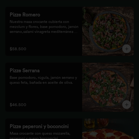
Pizze Romero
Nuestra masa crocante cubierta con 
mezclum y flores, base pomodoro, jamón 
serrano,salami vinagreta mediterránea y 
reducción balsámica.
$58.500
Pizze Serrana
Base pomodoro, rúgula, jamón serrano y 
queso feta, bañada en aceite de oliva.
$46.500
Pizze peperoni y boconcini
Masa crocante con queso mozarella, 
peperoni y queso bocconcini