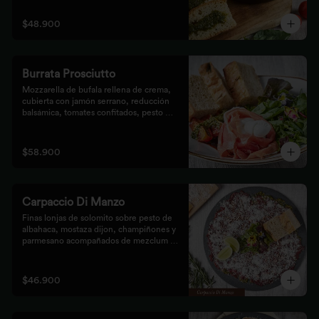
$48.900
Burrata Prosciutto
Mozzarella de bufala rellena de crema, 
cubierta con jamón serrano, reducción 
balsámica, tomates confitados, pesto 
rústico y mezclum,acompañada de pan 
focaccia.
$58.900
Carpaccio Di Manzo
Finas lonjas de solomito sobre pesto de 
albahaca, mostaza dijon, champiñones y 
parmesano acompañados de mezclum de 
lechugas y flores en vinagreta de frutos 
secos.
$46.900