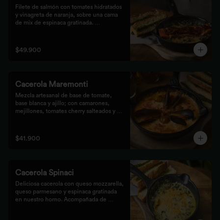
Filete de salmón con tomates hidratados 
y vinagreta de naranja, sobre una cama 
de mix de espinaca gratinada. 
Acompañada de tostones de pan 
focaccia con pesto verde rústico.
$49.900
Cacerola Maremonti
Mezcla artesanal de base de tomate, 
base blanca y ajillo; con camarones, 
mejillones, tomates cherry salteados y 
queso mozzarella. Finalizado con 
parmesano y acompañada de tostones de 
pan focaccia con pesto verde rústico.
$41.900
Cacerola Spinaci
Deliciosa cacerola con queso mozzarella, 
queso parmesano y espinaca gratinada 
en nuestro horno. Acompañada de 
tostones de pan focaccia con pesto 
rústico.