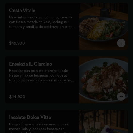
Cesta Vitale
Orzo infusionado con cúrcuma, servido 
con fresca mezcla de kale, lechugas, 
tomates y semillas de calabaza, crocante 
finalizado con salsa Tzatziki. Elige tu 
proteína favorita.
$49.900
Ensalada IL Giardino
Ensalada con base de mezcla de kale 
fresco y mix de lechugas, con queso 
feta, cebolla osmotizada en remolacha, 
batata confitada y vinagreta de frutos 
secos. Acompañada de nuestro jugoso 
Pollo Romero y finalizada con cipolla 
$44.900
corcante.
Insalate Dolce Vitta
Burrata fresca servida en una cama de 
mezcla kale y lechugas frescas con 