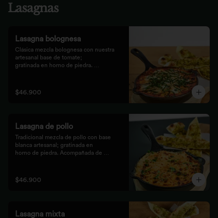
Lasagnas
Lasagna bolognesa
Clásica mezcla bolognesa con nuestra 
artesanal base de tomate;

gratinada en horno de piedra. 
Acompañada de bastones de pizza

con pesto rústico.
$46.900
Lasagna de pollo
Tradicional mezcla de pollo con base 
blanca artesanal; gratinada en

horno de piedra. Acompañada de 
bastones de pizza con pesto

rústico.
$46.900
Lasagna mixta