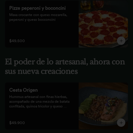
Pizze peperoni y boconcini
Masa crocante con queso mozarella, 
peperoni y queso bocconcini
$49.500
El poder de lo artesanal, ahora con
sus nueva creaciones
Cesta Origen
Hummus artesanal con finas hierbas, 
acompañado de una mezcla de batata 
confitada, quinoa tricolor y queso 
parmesano; acompañado de laminas de 
aguacate. Elige tu proteína favorita.
$49.900