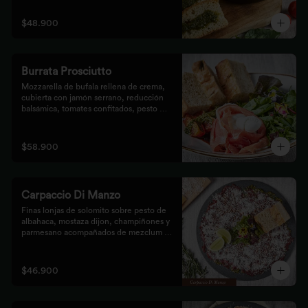
$48.900
Burrata Prosciutto
Mozzarella de bufala rellena de crema, 
cubierta con jamón serrano, reducción 
balsámica, tomates confitados, pesto 
rústico y mezclum,acompañada de pan 
focaccia.
$58.900
Carpaccio Di Manzo
Finas lonjas de solomito sobre pesto de 
albahaca, mostaza dijon, champiñones y 
parmesano acompañados de mezclum de 
lechugas y flores en vinagreta de frutos 
secos.
$46.900