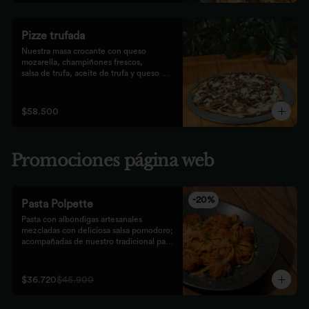
Pizze trufada
Nuestra masa crocante con queso 
mozarella, champiñones frescos,

salsa de trufa, aceite de trufa y queso 
feta. Finalizado con miel de

abejas.
$58.500
Promociones página web
-
20
%
Pasta Polpette
Pasta con albóndigas artesanales 
mezcladas con deliciosa salsa pomodoro; 
acompañadas de nuestro tradicional pan 
focaccia.
$36.720
$45.900