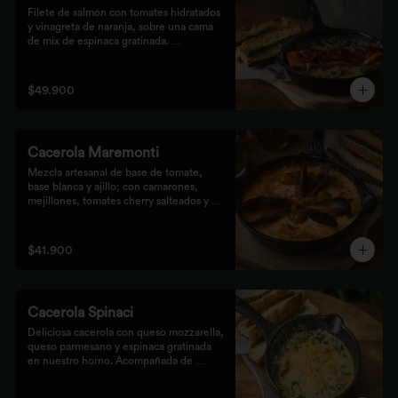
Filete de salmón con tomates hidratados 
y vinagreta de naranja, sobre una cama 
de mix de espinaca gratinada. 
Acompañada de tostones de pan 
focaccia con pesto verde rústico.
$49.900
Cacerola Maremonti
Mezcla artesanal de base de tomate, 
base blanca y ajillo; con camarones, 
mejillones, tomates cherry salteados y 
queso mozzarella. Finalizado con 
parmesano y acompañada de tostones de 
pan focaccia con pesto verde rústico.
$41.900
Cacerola Spinaci
Deliciosa cacerola con queso mozzarella, 
queso parmesano y espinaca gratinada 
en nuestro horno. Acompañada de 
tostones de pan focaccia con pesto 
rústico.