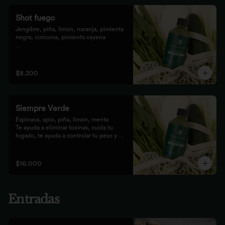
Shot fuego
Jengibre, piña, limón, naranja, pimienta 
negra, cúrcuma, pimienta cayena

Fortalece el sistema inmune, te da 
energía, reduce el malestar y la 
inflamación del organismo. 
$8.200
recomendamos tomarlo solo con soda o 
con cualquiera de los zumos
Siempre Verde
Espinaca, apio, piña, limón, menta

Te ayuda a eliminar toxinas, cuida tu 
hígado, te ayuda a controlar tu peso y 
reduce tu inflamación
$16.000
Entradas