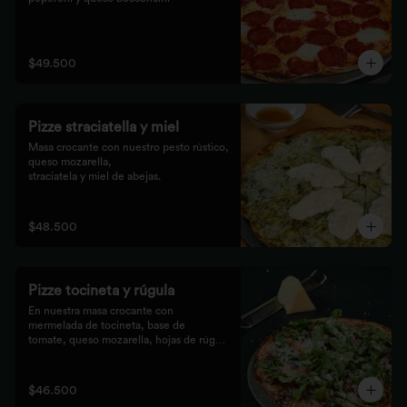
$49.500
Pizze straciatella y miel
Masa crocante con nuestro pesto rústico, 
queso mozarella,

straciatela y miel de abejas.
$48.500
Pizze tocineta y rúgula
En nuestra masa crocante con 
mermelada de tocineta, base de

tomate, queso mozarella, hojas de rúgula 
frescas y queso

parmesano.
$46.500