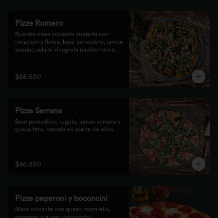
Pizze Romero
Nuestra masa crocante cubierta con 
mezclum y flores, base pomodoro, jamón 
serrano,salami vinagreta mediterránea y 
reducción balsámica.
$58.500
Pizze Serrana
Base pomodoro, rúgula, jamón serrano y 
queso feta, bañada en aceite de oliva.
$46.500
Pizze peperoni y boconcini
Masa crocante con queso mozarella, 
peperoni y queso bocconcini