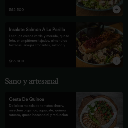
que prefieren lo saludable.
$52.500
Insalate Salmón A La Parilla
Lechuga crespa verde y morada, queso 
feta, champiñones tajados, almendras  
tostadas, arvejas crocantes, salmón y 
crocantes de remolacha y zanahoria con 
vinagreta de frutos secos.
$63.900
Sano y artesanal
Cesta De Quinoa
Deliciosa mezcla de tomates cherry, 
mezclum orgánico, aguacate, quinoa 
romero, queso bocconcini y reducción 
balsámica.