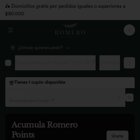
🛵 Domicilios gratis por pedidos iguales o superiores a
$80.000
Abrir menu de navegación
Logi
¿Dónde quieres pedir?
Descuentos que Vuelan - 20% off 🪁
Promociones pág
Tienes
1
cupón disponible
20% OFF
Descuentos que Vuelan 🪁
Acumula
Romero
Points
Únete