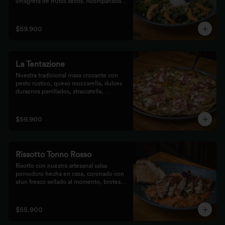
vinagreta de frutos secos. Acompañada 
de prosciutto, dulces duraznos 
parrillados y mix de frutos secos, 
finalizada con bastones de pan de masa 
$59.900
madre al grill.
La Tentazione
Nuestra tradicional masa crocante con 
pesto rústico, queso mozzarella, dulces 
duraznos parrillados, straciatella, 
prosciutto y almendras crocantes.
$59.900
Rissotto Tonno Rosso
Risotto con nuestra artesanal salsa 
pomodoro hecha en casa, coronado con 
atún fresco sellado al momento, brotes 
verdes y cipolla crocante.

Acompañado de pan de masa madre al 
grill.
$55.900