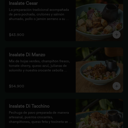
Insalate Cesar
La preparación tradicional acompañada 
de pera pochada, crutones y salmón 
ahumado, pollo o jamón serrano a su 
elección.
$43.900
Insalate Di Manzo
Mix de hojas verdes, champiñón fresco, 
tomate cherry, queso azul, julianas de 
solomito y nuestra crocante cebolla 
puerro, preparados con un toque 
artesanal.
$54.900
Insalate Di Tacchino
Pechuga de pavo preparada de manera 
artesanal, puerros crocantes, 
champiñones, queso feta y tocineta se 
mezclan con las hojas verdes para los 