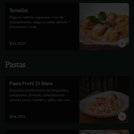
Tortellini
Elige tu relleno: espinaca / mix de 
champiñones - elige tu salsa: alfredo / 
pomodoro / rosé.
$45.900
Pastas
Pasta Frutti Di Mare
Exquisita combinación de langostino, 
camarones, almejas, salteados con 
cebolla junca, tomate y ajillo, con una 
mezcla de tomate cherry y fumet, 
finalizado con queso parmesano y 
acompañado con nuestro tradicional pan 
$68.900
Focaccia.