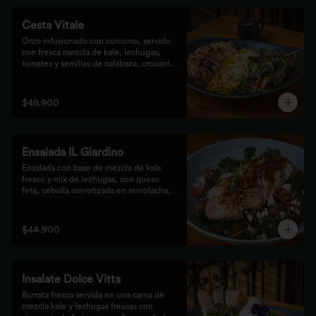
Cesta Vitale
Orzo infusionado con cúrcuma, servido 
con fresca mezcla de kale, lechugas, 
tomates y semillas de calabaza, crocante 
finalizado con salsa Tzatziki. Elige tu 
proteína favorita.
$49.900
Ensalada IL Giardino
Ensalada con base de mezcla de kale 
fresco y mix de lechugas, con queso 
feta, cebolla osmotizada en remolacha, 
batata confitada y vinagreta de frutos 
secos. Acompañada de nuestro jugoso 
Pollo Romero y finalizada con cipolla 
$44.900
corcante.
Insalate Dolce Vitta
Burrata fresca servida en una cama de 
mezcla kale y lechugas frescas con 