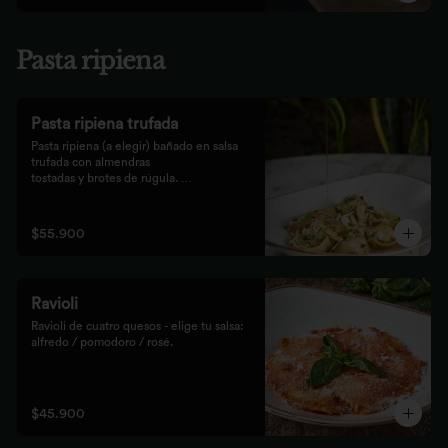
Pasta ripiena
Pasta ripiena trufada
Pasta ripiena (a elegir) bañado en salsa 
trufada con almendras

tostadas y brotes de rúgula. 
Acompañadas de nuestro tradicional

pan Focaccia.
$55.900
Ravioli
Ravioli de cuatro quesos - elige tu salsa: 
alfredo / pomodoro / rosé.
$45.900