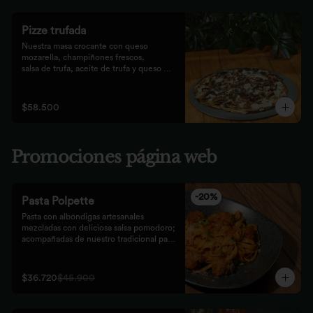
Pizze trufada
Nuestra masa crocante con queso 
mozarella, champiñones frescos,

salsa de trufa, aceite de trufa y queso 
feta. Finalizado con miel de

abejas.
$58.500
Promociones página web
-
20
%
Pasta Polpette
Pasta con albóndigas artesanales 
mezcladas con deliciosa salsa pomodoro; 
acompañadas de nuestro tradicional pan 
focaccia.
$36.720
$45.900