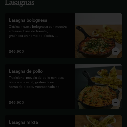
Lasagnas
Lasagna bolognesa
Clásica mezcla bolognesa con nuestra 
artesanal base de tomate;

gratinada en horno de piedra. 
Acompañada de bastones de pizza

con pesto rústico.
$46.900
Lasagna de pollo
Tradicional mezcla de pollo con base 
blanca artesanal; gratinada en

horno de piedra. Acompañada de 
bastones de pizza con pesto

rústico.
$46.900
Lasagna mixta