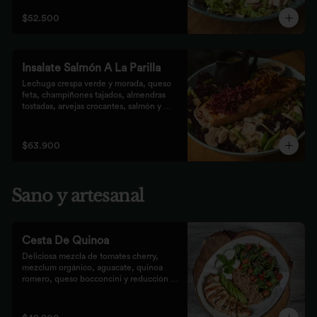
que prefieren lo saludable.
$52.500
Insalate Salmón A La Parilla
Lechuga crespa verde y morada, queso 
feta, champiñones tajados, almendras  
tostadas, arvejas crocantes, salmón y 
crocantes de remolacha y zanahoria con 
vinagreta de frutos secos.
$63.900
Sano y artesanal
Cesta De Quinoa
Deliciosa mezcla de tomates cherry, 
mezclum orgánico, aguacate, quinoa 
romero, queso bocconcini y reducción 
balsámica.