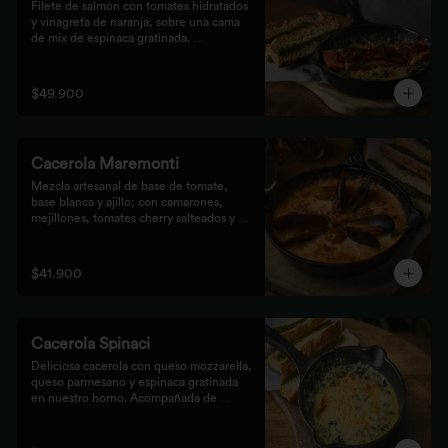
Filete de salmón con tomates hidratados 
y vinagreta de naranja, sobre una cama 
de mix de espinaca gratinada. 
Acompañada de tostones de pan 
focaccia con pesto verde rústico.
$49.900
Cacerola Maremonti
Mezcla artesanal de base de tomate, 
base blanca y ajillo; con camarones, 
mejillones, tomates cherry salteados y 
queso mozzarella. Finalizado con 
parmesano y acompañada de tostones de 
pan focaccia con pesto verde rústico.
$41.900
Cacerola Spinaci
Deliciosa cacerola con queso mozzarella, 
queso parmesano y espinaca gratinada 
en nuestro horno. Acompañada de 
tostones de pan focaccia con pesto 
rústico.