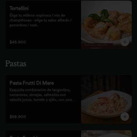
Tortellini
Elige tu relleno: espinaca / mix de 
champiñones - elige tu salsa: alfredo / 
pomodoro / rosé.
$45.900
Pastas
Pasta Frutti Di Mare
Exquisita combinación de langostino, 
camarones, almejas, salteados con 
cebolla junca, tomate y ajillo, con una 
mezcla de tomate cherry y fumet, 
finalizado con queso parmesano y 
acompañado con nuestro tradicional pan 
$68.900
Focaccia.