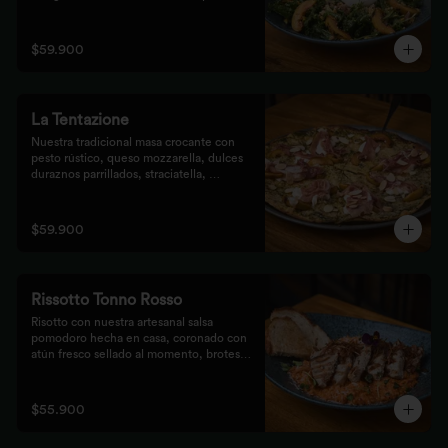
de prosciutto, dulces duraznos 
parrillados y mix de frutos secos, 
finalizada con bastones de pan de masa 
$59.900
madre al grill.
La Tentazione
Nuestra tradicional masa crocante con 
pesto rústico, queso mozzarella, dulces 
duraznos parrillados, straciatella, 
prosciutto y almendras crocantes.
$59.900
Rissotto Tonno Rosso
Risotto con nuestra artesanal salsa 
pomodoro hecha en casa, coronado con 
atún fresco sellado al momento, brotes 
verdes y cipolla crocante.

Acompañado de pan de masa madre al 
grill.
$55.900