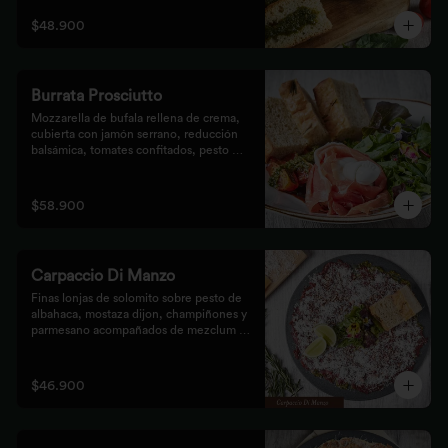
$48.900
Burrata Prosciutto
Mozzarella de bufala rellena de crema, 
cubierta con jamón serrano, reducción 
balsámica, tomates confitados, pesto 
rústico y mezclum,acompañada de pan 
focaccia.
$58.900
Carpaccio Di Manzo
Finas lonjas de solomito sobre pesto de 
albahaca, mostaza dijon, champiñones y 
parmesano acompañados de mezclum de 
lechugas y flores en vinagreta de frutos 
secos.
$46.900