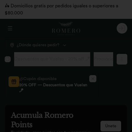
🛵 Domicilios gratis por pedidos iguales o superiores a
$80.000
Abrir menu de navegación
Logi
¿Dónde quieres pedir?
Descuentos que Vuelan - 20% off 🪁
Promociones pág
Cupón disponible
20% OFF — Descuentos que Vuelan
🪁
Acumula
Romero
Points
Únete