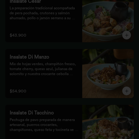
Insalate Cesar
La preparación tradicional acompañada 
de pera pochada, crutones y salmón 
ahumado, pollo o jamón serrano a su 
elección.
$43.900
Insalate Di Manzo
Mix de hojas verdes, champiñón fresco, 
tomate cherry, queso azul, julianas de 
solomito y nuestra crocante cebolla 
puerro, preparados con un toque 
artesanal.
$54.900
Insalate Di Tacchino
Pechuga de pavo preparada de manera 
artesanal, puerros crocantes, 
champiñones, queso feta y tocineta se 
mezclan con las hojas verdes para los 