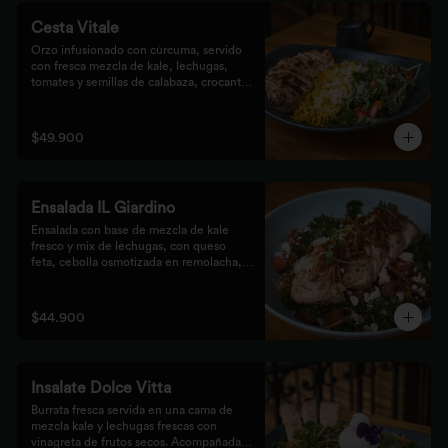
Cesta Vitale
Orzo infusionado con cúrcuma, servido 
con fresca mezcla de kale, lechugas, 
tomates y semillas de calabaza, crocante 
finalizado con salsa Tzatziki. Elige tu 
proteína favorita.
$49.900
Ensalada IL Giardino
Ensalada con base de mezcla de kale 
fresco y mix de lechugas, con queso 
feta, cebolla osmotizada en remolacha, 
batata confitada y vinagreta de frutos 
secos. Acompañada de nuestro jugoso 
Pollo Romero y finalizada con cipolla 
$44.900
corcante.
Insalate Dolce Vitta
Burrata fresca servida en una cama de 
mezcla kale y lechugas frescas con 
vinagreta de frutos secos. Acompañada 