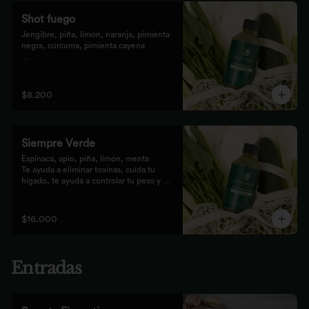
Shot fuego
Jengibre, piña, limón, naranja, pimienta 
negra, cúrcuma, pimienta cayena

Fortalece el sistema inmune, te da 
energía, reduce el malestar y la 
inflamación del organismo. 
$8.200
recomendamos tomarlo solo con soda o 
con cualquiera de los zumos
Siempre Verde
Espinaca, apio, piña, limón, menta

Te ayuda a eliminar toxinas, cuida tu 
hígado, te ayuda a controlar tu peso y 
reduce tu inflamación
$16.000
Entradas