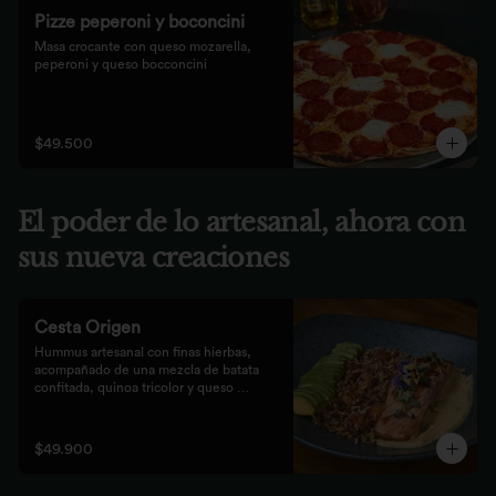
Pizze peperoni y boconcini
Masa crocante con queso mozarella, 
peperoni y queso bocconcini
$49.500
El poder de lo artesanal, ahora con
sus nueva creaciones
Cesta Origen
Hummus artesanal con finas hierbas, 
acompañado de una mezcla de batata 
confitada, quinoa tricolor y queso 
parmesano; acompañado de laminas de 
aguacate. Elige tu proteína favorita.
$49.900