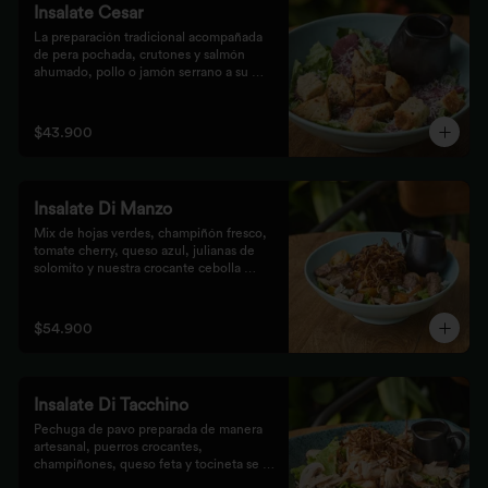
Insalate Cesar
La preparación tradicional acompañada 
de pera pochada, crutones y salmón 
ahumado, pollo o jamón serrano a su 
elección.
$43.900
Insalate Di Manzo
Mix de hojas verdes, champiñón fresco, 
tomate cherry, queso azul, julianas de 
solomito y nuestra crocante cebolla 
puerro, preparados con un toque 
artesanal.
$54.900
Insalate Di Tacchino
Pechuga de pavo preparada de manera 
artesanal, puerros crocantes, 
champiñones, queso feta y tocineta se 
mezclan con las hojas verdes para los 