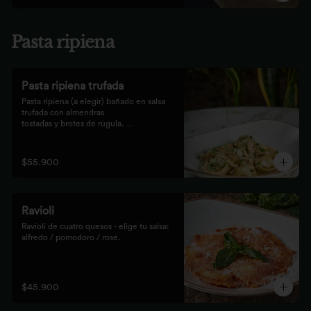
Pasta ripiena
Pasta ripiena trufada
Pasta ripiena (a elegir) bañado en salsa 
trufada con almendras

tostadas y brotes de rúgula. 
Acompañadas de nuestro tradicional

pan Focaccia.
$55.900
Ravioli
Ravioli de cuatro quesos - elige tu salsa: 
alfredo / pomodoro / rosé.
$45.900