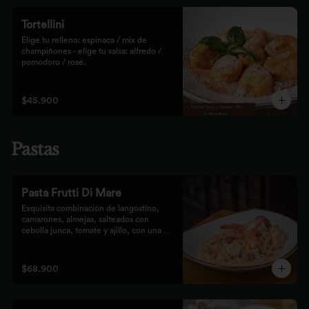
Tortellini
Elige tu relleno: espinaca / mix de 
champiñones - elige tu salsa: alfredo / 
pomodoro / rosé.
$45.900
Pastas
Pasta Frutti Di Mare
Exquisita combinación de langostino, 
camarones, almejas, salteados con 
cebolla junca, tomate y ajillo, con una 
mezcla de tomate cherry y fumet, 
finalizado con queso parmesano y 
acompañado con nuestro tradicional pan 
$68.900
Focaccia.