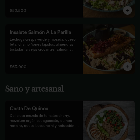
que prefieren lo saludable.
$52.500
Insalate Salmón A La Parilla
Lechuga crespa verde y morada, queso 
feta, champiñones tajados, almendras  
tostadas, arvejas crocantes, salmón y 
crocantes de remolacha y zanahoria con 
vinagreta de frutos secos.
$63.900
Sano y artesanal
Cesta De Quinoa
Deliciosa mezcla de tomates cherry, 
mezclum orgánico, aguacate, quinoa 
romero, queso bocconcini y reducción 
balsámica.