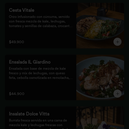
Cesta Vitale
Orzo infusionado con cúrcuma, servido 
con fresca mezcla de kale, lechugas, 
tomates y semillas de calabaza, crocante 
finalizado con salsa Tzatziki. Elige tu 
proteína favorita.
$49.900
Ensalada IL Giardino
Ensalada con base de mezcla de kale 
fresco y mix de lechugas, con queso 
feta, cebolla osmotizada en remolacha, 
batata confitada y vinagreta de frutos 
secos. Acompañada de nuestro jugoso 
Pollo Romero y finalizada con cipolla 
$44.900
corcante.
Insalate Dolce Vitta
Burrata fresca servida en una cama de 
mezcla kale y lechugas frescas con 