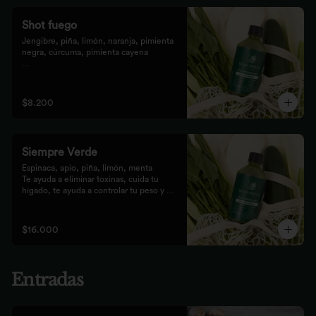
Shot fuego
Jengibre, piña, limón, naranja, pimienta 
negra, cúrcuma, pimienta cayena

Fortalece el sistema inmune, te da 
energía, reduce el malestar y la 
inflamación del organismo. 
$8.200
recomendamos tomarlo solo con soda o 
con cualquiera de los zumos
Siempre Verde
Espinaca, apio, piña, limón, menta

Te ayuda a eliminar toxinas, cuida tu 
hígado, te ayuda a controlar tu peso y 
reduce tu inflamación
$16.000
Entradas