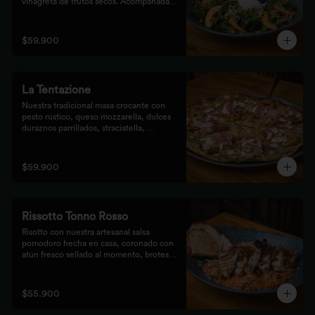
vinagreta de frutos secos. Acompañada 
de prosciutto, dulces duraznos 
parrillados y mix de frutos secos, 
finalizada con bastones de pan de masa 
$59.900
madre al grill.
La Tentazione
Nuestra tradicional masa crocante con 
pesto rústico, queso mozzarella, dulces 
duraznos parrillados, straciatella, 
prosciutto y almendras crocantes.
$59.900
Rissotto Tonno Rosso
Risotto con nuestra artesanal salsa 
pomodoro hecha en casa, coronado con 
atún fresco sellado al momento, brotes 
verdes y cipolla crocante.

Acompañado de pan de masa madre al 
grill.
$55.900