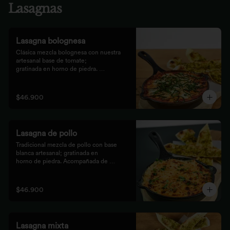
Lasagnas
Lasagna bolognesa
Clásica mezcla bolognesa con nuestra 
artesanal base de tomate;

gratinada en horno de piedra. 
Acompañada de bastones de pizza

con pesto rústico.
$46.900
Lasagna de pollo
Tradicional mezcla de pollo con base 
blanca artesanal; gratinada en

horno de piedra. Acompañada de 
bastones de pizza con pesto

rústico.
$46.900
Lasagna mixta