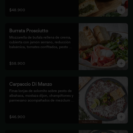
$48.900
Burrata Prosciutto
Mozzarella de bufala rellena de crema, 
cubierta con jamón serrano, reducción 
balsámica, tomates confitados, pesto 
rústico y mezclum,acompañada de pan 
focaccia.
$58.900
Carpaccio Di Manzo
Finas lonjas de solomito sobre pesto de 
albahaca, mostaza dijon, champiñones y 
parmesano acompañados de mezclum de 
lechugas y flores en vinagreta de frutos 
secos.
$46.900