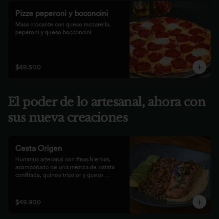
Pizze peperoni y boconcini
Masa crocante con queso mozarella, 
peperoni y queso bocconcini
$49.500
El poder de lo artesanal, ahora con
sus nueva creaciones
Cesta Origen
Hummus artesanal con finas hierbas, 
acompañado de una mezcla de batata 
confitada, quinoa tricolor y queso 
parmesano; acompañado de laminas de 
aguacate. Elige tu proteína favorita.
$49.900