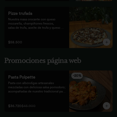
Pizze trufada
Nuestra masa crocante con queso 
mozarella, champiñones frescos,

salsa de trufa, aceite de trufa y queso 
feta. Finalizado con miel de

abejas.
$58.500
Promociones página web
-
20
%
Pasta Polpette
Pasta con albóndigas artesanales 
mezcladas con deliciosa salsa pomodoro; 
acompañadas de nuestro tradicional pan 
focaccia.
$36.720
$45.900