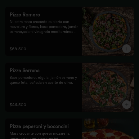
Pizze Romero
Nuestra masa crocante cubierta con 
mezclum y flores, base pomodoro, jamón 
serrano,salami vinagreta mediterránea y 
reducción balsámica.
$58.500
Pizze Serrana
Base pomodoro, rúgula, jamón serrano y 
queso feta, bañada en aceite de oliva.
$46.500
Pizze peperoni y boconcini
Masa crocante con queso mozarella, 
peperoni y queso bocconcini