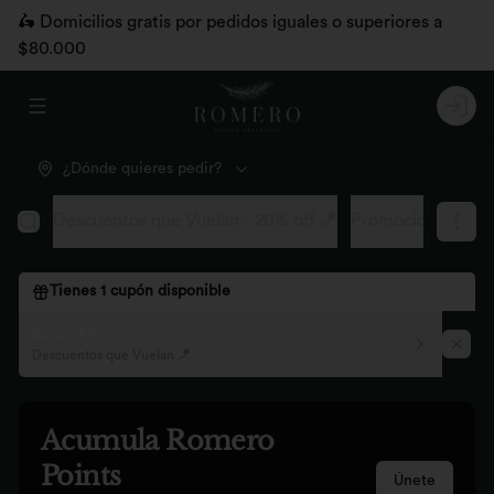
🛵 Domicilios gratis por pedidos iguales o superiores a
$80.000
Abrir menu de navegación
Logi
¿Dónde quieres pedir?
Descuentos que Vuelan - 20% off 🪁
Promociones pág
Tienes
1
cupón disponible
20% OFF
Descuentos que Vuelan 🪁
Acumula
Romero
Points
Únete