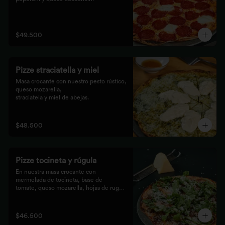
$49.500
Pizze straciatella y miel
Masa crocante con nuestro pesto rústico, 
queso mozarella,

straciatela y miel de abejas.
$48.500
Pizze tocineta y rúgula
En nuestra masa crocante con 
mermelada de tocineta, base de

tomate, queso mozarella, hojas de rúgula 
frescas y queso

parmesano.
$46.500