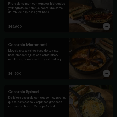
Filete de salmón con tomates hidratados 
y vinagreta de naranja, sobre una cama 
de mix de espinaca gratinada. 
Acompañada de tostones de pan 
focaccia con pesto verde rústico.
$49.900
Cacerola Maremonti
Mezcla artesanal de base de tomate, 
base blanca y ajillo; con camarones, 
mejillones, tomates cherry salteados y 
queso mozzarella. Finalizado con 
parmesano y acompañada de tostones de 
pan focaccia con pesto verde rústico.
$41.900
Cacerola Spinaci
Deliciosa cacerola con queso mozzarella, 
queso parmesano y espinaca gratinada 
en nuestro horno. Acompañada de 
tostones de pan focaccia con pesto 
rústico.