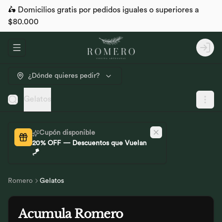
🛵 Domicilios gratis por pedidos iguales o superiores a
$80.000
Abrir menu de navegación
Logi
¿Dónde quieres pedir?
Gelatos
Cupón disponible
20% OFF — Descuentos que Vuelan
🪁
Romero
Gelatos
Acumula
Romero