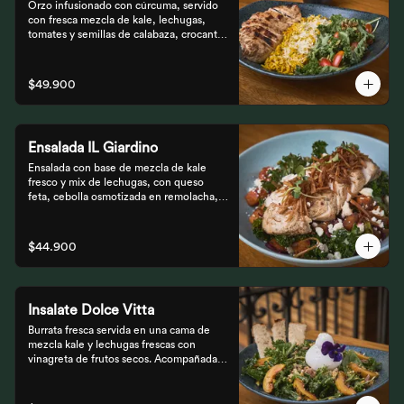
Orzo infusionado con cúrcuma, servido 
con fresca mezcla de kale, lechugas, 
tomates y semillas de calabaza, crocante 
finalizado con salsa Tzatziki. Elige tu 
proteína favorita.
$49.900
Ensalada IL Giardino
Ensalada con base de mezcla de kale 
fresco y mix de lechugas, con queso 
feta, cebolla osmotizada en remolacha, 
batata confitada y vinagreta de frutos 
secos. Acompañada de nuestro jugoso 
Pollo Romero y finalizada con cipolla 
$44.900
corcante.
Insalate Dolce Vitta
Burrata fresca servida en una cama de 
mezcla kale y lechugas frescas con 
vinagreta de frutos secos. Acompañada 
de prosciutto, dulces duraznos 
parrillados y mix de frutos secos, 
finalizada con bastones de pan de masa 