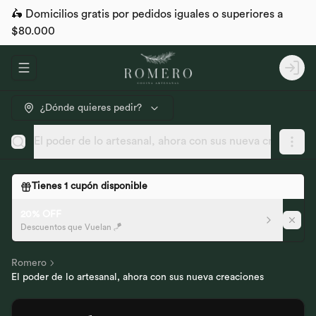
🛵 Domicilios gratis por pedidos iguales o superiores a
$80.000
Abrir menu de navegación
Logi
¿Dónde quieres pedir?
El poder de lo artesanal, ahora con sus nueva creacione
Tienes
1
cupón disponible
20% OFF
Descuentos que Vuelan 🪁
Romero
El poder de lo artesanal, ahora con sus nueva creaciones