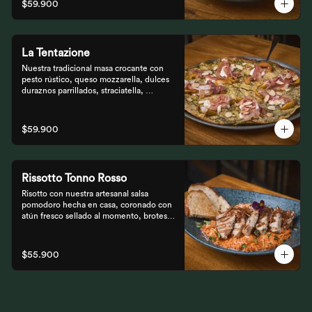
$59.900
madre al grill.
La Tentazione
Nuestra tradicional masa crocante con 
pesto rústico, queso mozzarella, dulces 
duraznos parrillados, straciatella, 
prosciutto y almendras crocantes.
$59.900
Rissotto Tonno Rosso
Risotto con nuestra artesanal salsa 
pomodoro hecha en casa, coronado con 
atún fresco sellado al momento, brotes 
verdes y cipolla crocante.

Acompañado de pan de masa madre al 
grill.
$55.900