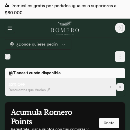
🛵 Domicilios gratis por pedidos iguales o superiores a
$80.000
Abrir menu de navegación
Logi
¿Dónde quieres pedir?
Tienes
1
cupón disponible
20% OFF
Descuentos que Vuelan 🪁
Acumula
Romero
Points
Únete
Regístrate, gana puntos con tus compras y