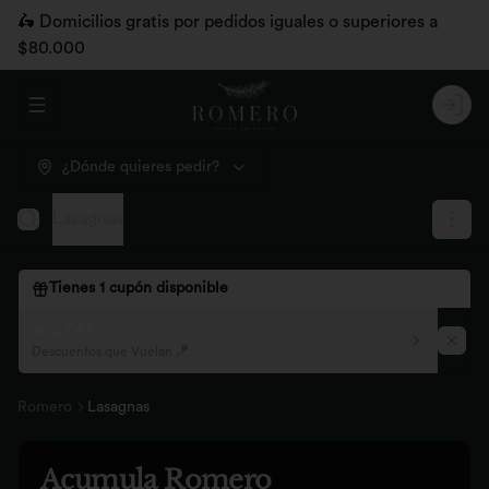
🛵 Domicilios gratis por pedidos iguales o superiores a
$80.000
Abrir menu de navegación
Logi
¿Dónde quieres pedir?
Lasagnas
Tienes
1
cupón disponible
20% OFF
Descuentos que Vuelan 🪁
Romero
Lasagnas
Acumula
Romero