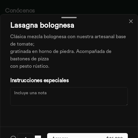
Conócenos
Lasagna bolognesa
SAN MARZANO S.A.S
Términos y condiciones
Clásica mezcla bolognesa con nuestra artesanal base
Política de privacidad
de tomate;
gratinada en horno de piedra. Acompañada de
Redes sociales
bastones de pizza
con pesto rústico.
Instagram
Instrucciones especiales
Mi cuenta
Pedir
Iniciar sesión
Powered by