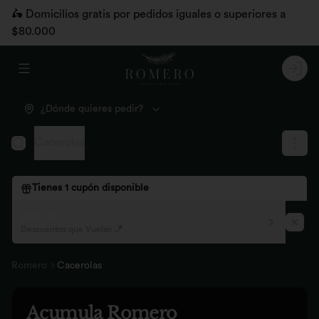
🛵 Domicilios gratis por pedidos iguales o superiores a
$80.000
Abrir menu de navegación
Logi
¿Dónde quieres pedir?
Cacerolas
Tienes
1
cupón disponible
20% OFF
Descuentos que Vuelan 🪁
Romero
Cacerolas
Acumula
Romero