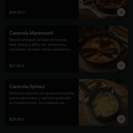
Acompañada de tostones de pan 
focaccia con pesto verde rústico.
$49.900
Cacerola Maremonti
Mezcla artesanal de base de tomate, 
base blanca y ajillo; con camarones, 
mejillones, tomates cherry salteados y 
queso mozzarella. Finalizado con 
parmesano y acompañada de tostones de 
pan focaccia con pesto verde rústico.
$41.900
Cacerola Spinaci
Deliciosa cacerola con queso mozzarella, 
queso parmesano y espinaca gratinada 
en nuestro horno. Acompañada de 
tostones de pan focaccia con pesto 
rústico.
$29.900