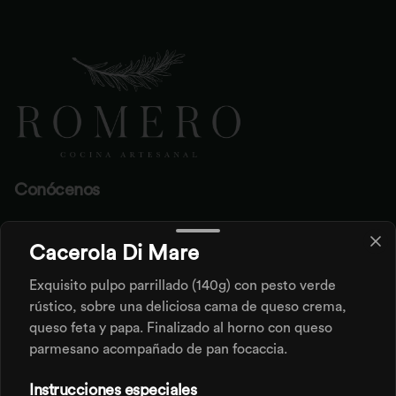
Conócenos
SAN MARZANO S.A.S
Cacerola Di Mare
Términos y condiciones
Política de privacidad
Exquisito pulpo parrillado (140g) con pesto verde
rústico, sobre una deliciosa cama de queso crema,
Redes sociales
queso feta y papa. Finalizado al horno con queso
parmesano acompañado de pan focaccia.
Instagram
Instrucciones especiales