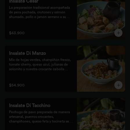
Insalate Cesar
La preparación tradicional acompañada 
de pera pochada, crutones y salmón 
ahumado, pollo o jamón serrano a su 
elección.
$43.900
Insalate Di Manzo
Mix de hojas verdes, champiñón fresco, 
tomate cherry, queso azul, julianas de 
solomito y nuestra crocante cebolla 
puerro, preparados con un toque 
artesanal.
$54.900
Insalate Di Tacchino
Pechuga de pavo preparada de manera 
artesanal, puerros crocantes, 
champiñones, queso feta y tocineta se 
mezclan con las hojas verdes para los 