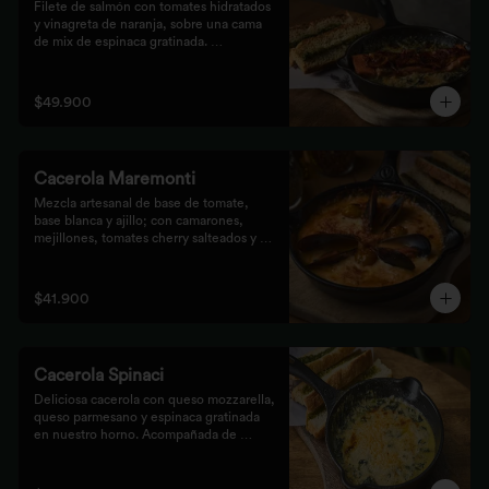
Filete de salmón con tomates hidratados 
y vinagreta de naranja, sobre una cama 
de mix de espinaca gratinada. 
Acompañada de tostones de pan 
focaccia con pesto verde rústico.
$49.900
Cacerola Maremonti
Mezcla artesanal de base de tomate, 
base blanca y ajillo; con camarones, 
mejillones, tomates cherry salteados y 
queso mozzarella. Finalizado con 
parmesano y acompañada de tostones de 
pan focaccia con pesto verde rústico.
$41.900
Cacerola Spinaci
Deliciosa cacerola con queso mozzarella, 
queso parmesano y espinaca gratinada 
en nuestro horno. Acompañada de 
tostones de pan focaccia con pesto 
rústico.