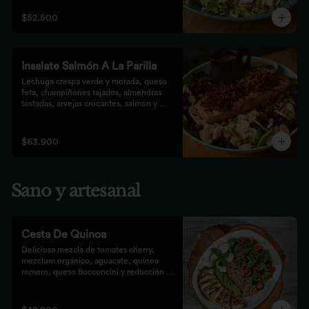
que prefieren lo saludable.
$52.500
Insalate Salmón A La Parilla
Lechuga crespa verde y morada, queso 
feta, champiñones tajados, almendras  
tostadas, arvejas crocantes, salmón y 
crocantes de remolacha y zanahoria con 
vinagreta de frutos secos.
$63.900
Sano y artesanal
Cesta De Quinoa
Deliciosa mezcla de tomates cherry, 
mezclum orgánico, aguacate, quinoa 
romero, queso bocconcini y reducción 
balsámica.