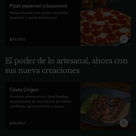
Pizze peperoni y boconcini
Masa crocante con queso mozarella, 
peperoni y queso bocconcini
$49.500
El poder de lo artesanal, ahora con
sus nueva creaciones
Cesta Origen
Hummus artesanal con finas hierbas, 
acompañado de una mezcla de batata 
confitada, quinoa tricolor y queso 
parmesano; acompañado de laminas de 
aguacate. Elige tu proteína favorita.
$49.900