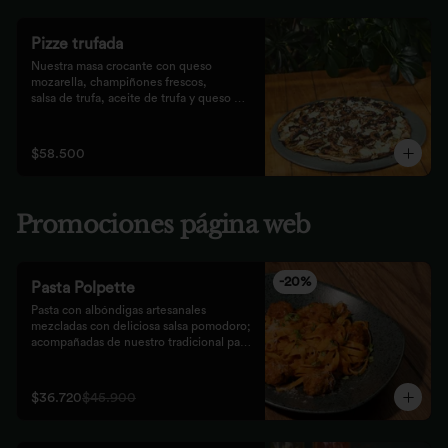
Pizze trufada
Nuestra masa crocante con queso 
mozarella, champiñones frescos,

salsa de trufa, aceite de trufa y queso 
feta. Finalizado con miel de

abejas.
$58.500
Promociones página web
-
20
%
Pasta Polpette
Pasta con albóndigas artesanales 
mezcladas con deliciosa salsa pomodoro; 
acompañadas de nuestro tradicional pan 
focaccia.
$36.720
$45.900