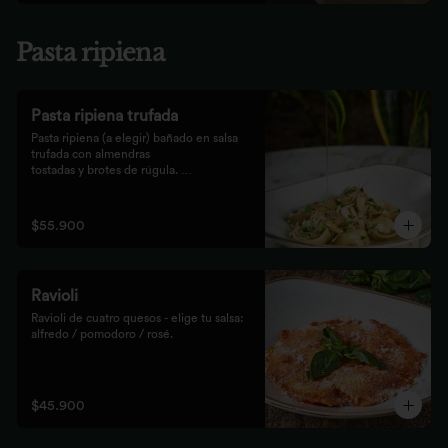
Pasta ripiena
Pasta ripiena trufada
Pasta ripiena (a elegir) bañado en salsa 
trufada con almendras

tostadas y brotes de rúgula. 
Acompañadas de nuestro tradicional

pan Focaccia.
$55.900
Ravioli
Ravioli de cuatro quesos - elige tu salsa: 
alfredo / pomodoro / rosé.
$45.900