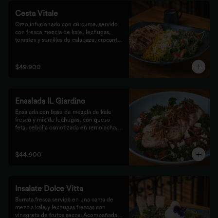
Cesta Vitale
Orzo infusionado con cúrcuma, servido 
con fresca mezcla de kale, lechugas, 
tomates y semillas de calabaza, crocante 
finalizado con salsa Tzatziki. Elige tu 
proteína favorita.
$49.900
Ensalada IL Giardino
Ensalada con base de mezcla de kale 
fresco y mix de lechugas, con queso 
feta, cebolla osmotizada en remolacha, 
batata confitada y vinagreta de frutos 
secos. Acompañada de nuestro jugoso 
Pollo Romero y finalizada con cipolla 
$44.900
corcante.
Insalate Dolce Vitta
Burrata fresca servida en una cama de 
mezcla kale y lechugas frescas con 
vinagreta de frutos secos. Acompañada 