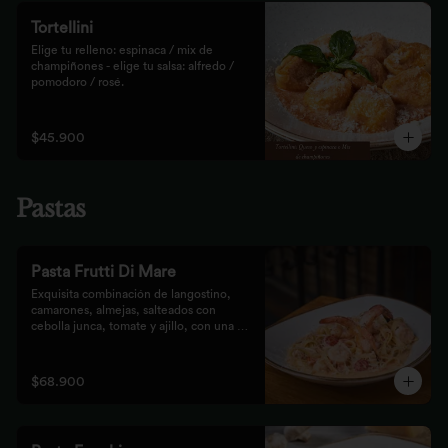
Tortellini
Elige tu relleno: espinaca / mix de 
champiñones - elige tu salsa: alfredo / 
pomodoro / rosé.
$45.900
Pastas
Pasta Frutti Di Mare
Exquisita combinación de langostino, 
camarones, almejas, salteados con 
cebolla junca, tomate y ajillo, con una 
mezcla de tomate cherry y fumet, 
finalizado con queso parmesano y 
acompañado con nuestro tradicional pan 
$68.900
Focaccia.