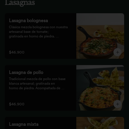
Lasagnas
Lasagna bolognesa
Clásica mezcla bolognesa con nuestra 
artesanal base de tomate;

gratinada en horno de piedra. 
Acompañada de bastones de pizza

con pesto rústico.
$46.900
Lasagna de pollo
Tradicional mezcla de pollo con base 
blanca artesanal; gratinada en

horno de piedra. Acompañada de 
bastones de pizza con pesto

rústico.
$46.900
Lasagna mixta