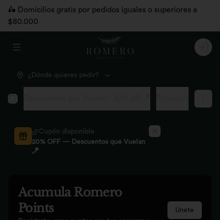
🛵 Domicilios gratis por pedidos iguales o superiores a
$80.000
Abrir menu de navegación
Logi
¿Dónde quieres pedir?
Descuentos que Vuelan - 20% off 🪁
Promociones pág
Cupón disponible
20% OFF — Descuentos que Vuelan
🪁
Acumula
Romero
Points
Únete