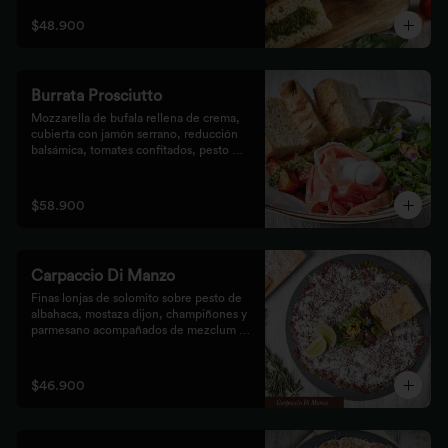
$48.900
Burrata Prosciutto
Mozzarella de bufala rellena de crema, 
cubierta con jamón serrano, reducción 
balsámica, tomates confitados, pesto 
rústico y mezclum,acompañada de pan 
focaccia.
$58.900
Carpaccio Di Manzo
Finas lonjas de solomito sobre pesto de 
albahaca, mostaza dijon, champiñones y 
parmesano acompañados de mezclum de 
lechugas y flores en vinagreta de frutos 
secos.
$46.900