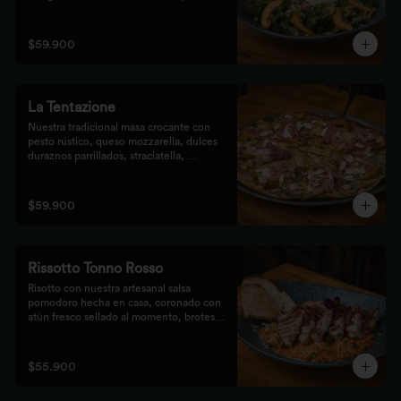
de prosciutto, dulces duraznos 
parrillados y mix de frutos secos, 
finalizada con bastones de pan de masa 
$59.900
madre al grill.
La Tentazione
Nuestra tradicional masa crocante con 
pesto rústico, queso mozzarella, dulces 
duraznos parrillados, straciatella, 
prosciutto y almendras crocantes.
$59.900
Rissotto Tonno Rosso
Risotto con nuestra artesanal salsa 
pomodoro hecha en casa, coronado con 
atún fresco sellado al momento, brotes 
verdes y cipolla crocante.

Acompañado de pan de masa madre al 
grill.
$55.900