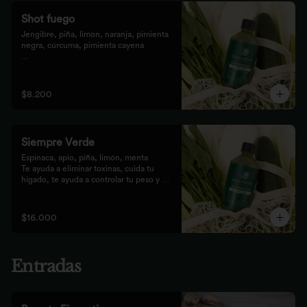
Shot fuego
Jengibre, piña, limón, naranja, pimienta 
negra, cúrcuma, pimienta cayena

Fortalece el sistema inmune, te da 
energía, reduce el malestar y la 
inflamación del organismo. 
$8.200
recomendamos tomarlo solo con soda o 
con cualquiera de los zumos
Siempre Verde
Espinaca, apio, piña, limón, menta

Te ayuda a eliminar toxinas, cuida tu 
hígado, te ayuda a controlar tu peso y 
reduce tu inflamación
$16.000
Entradas