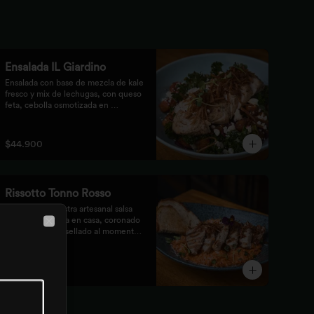
Ensalada IL Giardino
Ensalada con base de mezcla de kale 
fresco y mix de lechugas, con queso 
feta, cebolla osmotizada en 
remolacha, batata confitada y 
vinagreta de frutos secos. 
Acompañada de nuestro jugoso 
$44.900
Pollo Romero y finalizada con cipolla 
corcante.
Rissotto Tonno Rosso
Risotto con nuestra artesanal salsa 
pomodoro hecha en casa, coronado 
con atún fresco sellado al momento, 
Close
brotes verdes y cipolla crocante.

Acompañado de pan de masa madre 
al grill.
$55.900