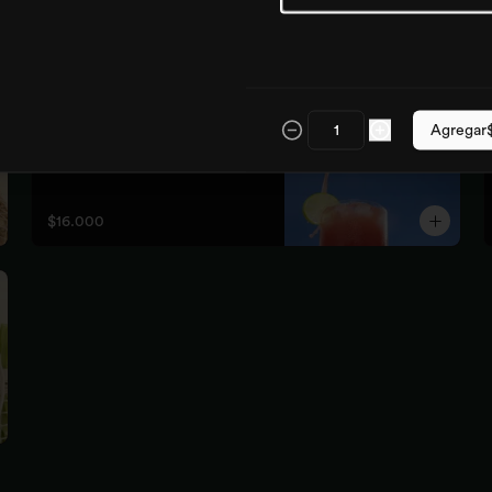
Mar rosa
sandia, limón, jengibre 

Agregar
Es un hidratante poderoso y natural, 
mejora la circulación, elimina toxinas 
y líquidos retenidos
$16.000