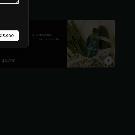
Shot fuego
Jengibre, piña, limón, naranja, 
$13.900
pimienta negra, cúrcuma, pimienta 
cayena

Fortalece el sistema inmune, te da 
energía, reduce el malestar y la 
$8.200
inflamación del organismo. 
recomendamos tomarlo solo con 
soda o con cualquiera de los zumos