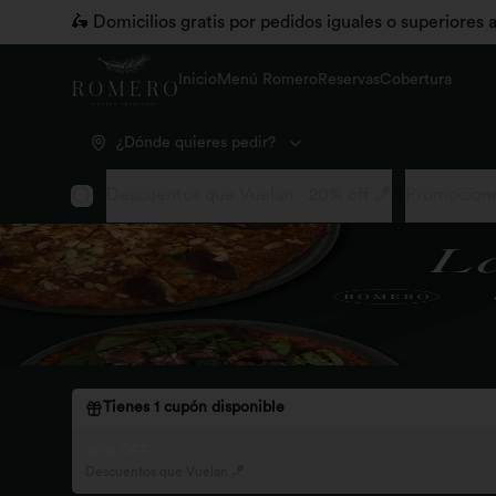
🛵 Domicilios gratis por pedidos iguales o superiores
Inicio
Menú Romero
Reservas
Cobertura
¿Dónde quieres pedir?
Descuentos que Vuelan - 20% off 🪁
Promocione
Tienes
1
cupón disponible
20% OFF
Descuentos que Vuelan 🪁