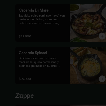
Cacerola Di Mare
Exquisito pulpo parrillado (140g) con 
pesto verde rústico, sobre una 
deliciosa cama de queso crema, 
queso feta y papa. Finalizado al 
horno con queso parmesano 
acompañado de pan focaccia.
$89.900
Cacerola Spinaci
Deliciosa cacerola con queso 
mozzarella, queso parmesano y 
espinaca gratinada en nuestro 
horno. Acompañada de tostones de 
pan focaccia con pesto rústico.
$29.900
Zuppe