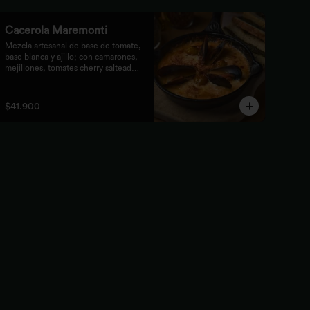
Cacerola Maremonti
Mezcla artesanal de base de tomate, 
base blanca y ajillo; con camarones, 
mejillones, tomates cherry salteados 
y queso mozzarella. Finalizado con 
parmesano y acompañada de 
tostones de pan focaccia con pesto 
$41.900
verde rústico.