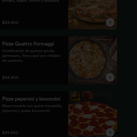
serrano, salami, morrón y albahaca.
$54.900
Pizze Quattro Formaggi
Combinación de quesos: gouda, 
parmesano, feta y azul con cristales 
de caramelo.
$43.500
Pizze peperoni y boconcini
Masa crocante con queso mozarella, 
peperoni y queso bocconcini
$49.500