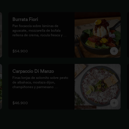
Burrata Fiori
Pan focaccia sobre láminas de 
aguacate, mozzarella de búfala 
rellena de crema, rúcula fresca y 
tomates confitados, aderezado con 
tocineta dulce y flores
$54.900
Carpaccio Di Manzo
Finas lonjas de solomito sobre pesto 
de albahaca, mostaza dijon, 
champiñones y parmesano 
acompañados de mezclum de 
lechugas y flores en vinagreta de 
frutos secos.
$46.900