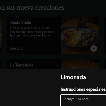
con sus nueva creaciones
Cesta Vitale
Orzo infusionado con cúrcuma, 
servido con fresca mezcla de kale, 
lechugas, tomates y semillas de 
calabaza, crocante finalizado con 
salsa Tzatziki. Elige tu proteína 
favorita.
$49.900
La Tentazione
Nuestra tradicional masa crocante 
con pesto rústico, queso mozzarella, 
Limonada
dulces duraznos parrillados, 
straciatella, prosciutto y almendras 
crocantes.
Instrucciones especiales
$59.900