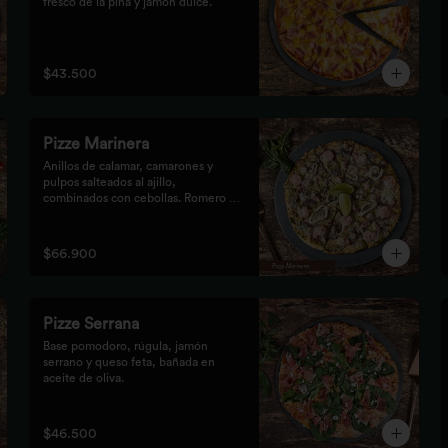
fresco de la piña y jamón dulce.
$43.500
Pizze Marinera
Anillos de calamar, camarones y 
pulpos salteados al ajillo, 
combinados con cebollas. Romero al 
vino.
$66.900
Pizze Serrana
Base pomodoro, rúgula, jamón 
serrano y queso feta, bañada en 
aceite de oliva.
$46.500