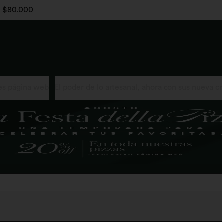
 a $80.000
s página web
El poder de lo artesanal, ahora con sus nueva c