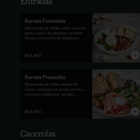
Entradas
Burrata Fiorentina
Mozzarella de búfala, sobre cama de 
pesto rústico de albahaca, tomates 
cherry y reducción de balsámico.
$48.900
Burrata Prosciutto
Mozzarella de bufala rellena de 
crema, cubierta con jamón serrano, 
reducción balsámica, tomates 
confitados, pesto rústico y 
mezclum,acompañada de pan 
focaccia.
$58.900
Cacerolas