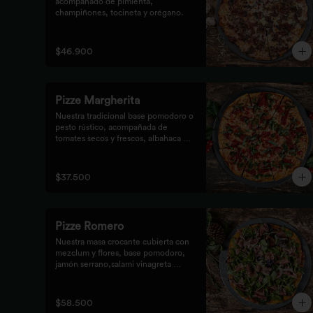
acompañado de pimienta, 
champiñones, tocineta y orégano.
$46.900
Pizze Margherita
Nuestra tradicional base pomodoro o 
pesto rústico, acompañada de 
tomates secos y frescos, albahaca y 
queso mozzarella.
$37.500
Pizze Romero
Nuestra masa crocante cubierta con 
mezclum y flores, base pomodoro, 
jamón serrano,salami vinagreta 
mediterránea y reducción balsámica.
$58.500