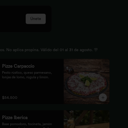
Únete
 No aplica propina. Válido del 01 al 31 de agosto. 🎊
Pizze Carpaccio
Pesto rústico, queso parmesano, 
lonjas de lomo, rúgula y limón.
$54.500
Pizze Iberica
Base pomodoro, tocineta, jamón 