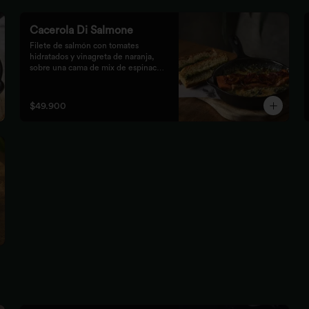
Cacerola Di Salmone
Filete de salmón con tomates 
hidratados y vinagreta de naranja, 
sobre una cama de mix de espinaca 
gratinada. Acompañada de tostones 
de pan focaccia con pesto verde 
rústico.
$49.900