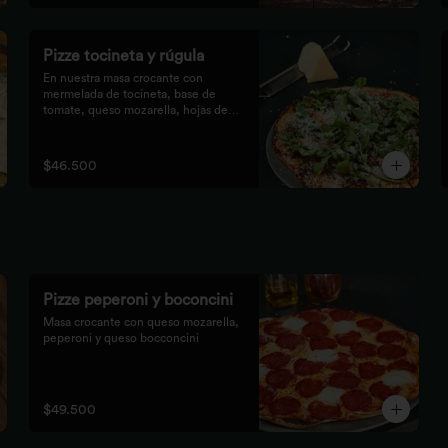
Pizze tocineta y rúgula
En nuestra masa crocante con 
mermelada de tocineta, base de

tomate, queso mozarella, hojas de 
rúgula frescas y queso

parmesano.
$46.500
Pizze peperoni y boconcini
Masa crocante con queso mozarella, 
peperoni y queso bocconcini
$49.500