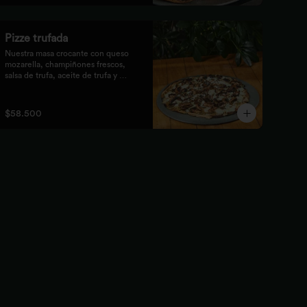
Pizze trufada
Nuestra masa crocante con queso 
mozarella, champiñones frescos,

salsa de trufa, aceite de trufa y 
queso feta. Finalizado con miel de

abejas.
$58.500