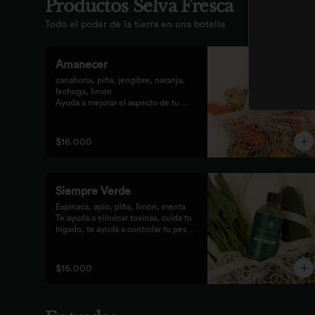
Productos Selva Fresca
Todo el poder de la tierra en una botella
Amanecer
zanahoria, piña, jengibre, naranja, 
lechuga, limón 

Ayuda a mejorar el aspecto de tu 
piel, fortalece el pelo, las uñas, y 
funciona como un refuerzo 
antioxidante para tus celular
$16.000
Siempre Verde
Espinaca, apio, piña, limón, menta

Te ayuda a eliminar toxinas, cuida tu 
hígado, te ayuda a controlar tu peso 
y reduce tu inflamación
$16.000