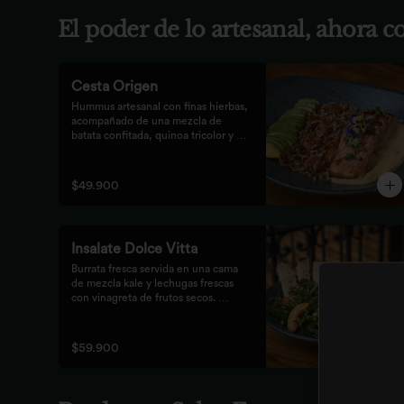
El poder de lo artesanal, ahora 
Cesta Origen
Hummus artesanal con finas hierbas, 
acompañado de una mezcla de 
batata confitada, quinoa tricolor y 
queso parmesano; acompañado de 
laminas de aguacate. Elige tu 
proteína favorita.
$49.900
Insalate Dolce Vitta
Burrata fresca servida en una cama 
de mezcla kale y lechugas frescas 
con vinagreta de frutos secos. 
Acompañada de prosciutto, dulces 
duraznos parrillados y mix de frutos 
secos, finalizada con bastones de 
$59.900
pan de masa madre al grill.