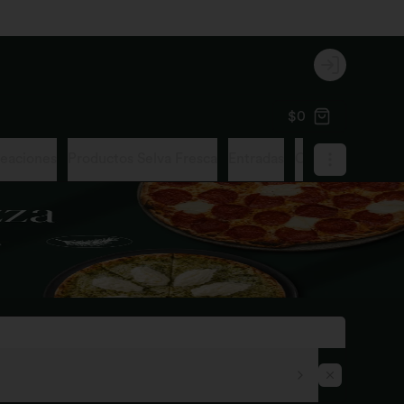
Login
$0
reaciones
Productos Selva Fresca
Entradas
Cacerolas
Zupp