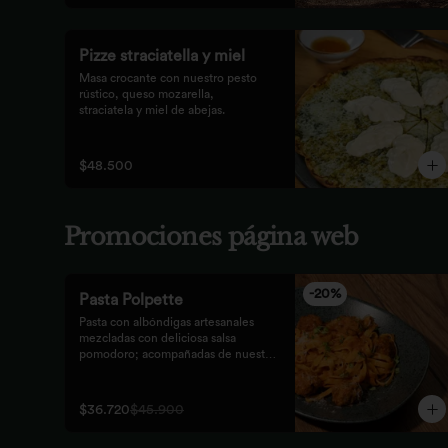
Pizze straciatella y miel
Masa crocante con nuestro pesto 
rústico, queso mozarella,

straciatela y miel de abejas.
$48.500
Promociones página web
-
20
%
Pasta Polpette
Pasta con albóndigas artesanales 
mezcladas con deliciosa salsa 
pomodoro; acompañadas de nuestro 
tradicional pan focaccia.
$36.720
$45.900