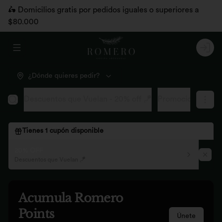
🛵 Domicilios gratis por pedidos iguales o superiores a
$80.000
Abrir menu de navegación
Logi
¿Dónde quieres pedir?
Descuentos que Vuelan - 20% off 🪁
Promociones pág
Tienes
1
cupón disponible
20% OFF
Descuentos que Vuelan 🪁
Acumula
Romero
Points
Únete