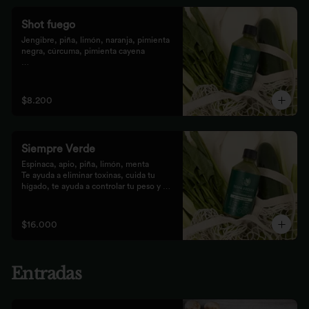
Shot fuego
Jengibre, piña, limón, naranja, pimienta 
negra, cúrcuma, pimienta cayena

Fortalece el sistema inmune, te da 
energía, reduce el malestar y la 
inflamación del organismo. 
$8.200
recomendamos tomarlo solo con soda o 
con cualquiera de los zumos
Siempre Verde
Espinaca, apio, piña, limón, menta

Te ayuda a eliminar toxinas, cuida tu 
hígado, te ayuda a controlar tu peso y 
reduce tu inflamación
$16.000
Entradas