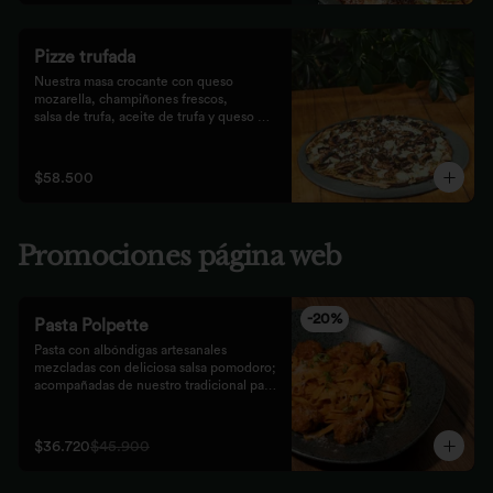
Pizze trufada
Nuestra masa crocante con queso 
mozarella, champiñones frescos,

salsa de trufa, aceite de trufa y queso 
feta. Finalizado con miel de

abejas.
$58.500
Promociones página web
-
20
%
Pasta Polpette
Pasta con albóndigas artesanales 
mezcladas con deliciosa salsa pomodoro; 
acompañadas de nuestro tradicional pan 
focaccia.
$36.720
$45.900