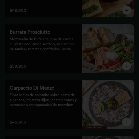
$48.900
Burrata Prosciutto
Mozzarella de bufala rellena de crema, 
cubierta con jamón serrano, reducción 
balsámica, tomates confitados, pesto 
rústico y mezclum,acompañada de pan 
focaccia.
$58.900
Carpaccio Di Manzo
Finas lonjas de solomito sobre pesto de 
albahaca, mostaza dijon, champiñones y 
parmesano acompañados de mezclum de 
lechugas y flores en vinagreta de frutos 
secos.
$46.900