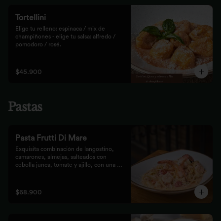
Tortellini
Elige tu relleno: espinaca / mix de 
champiñones - elige tu salsa: alfredo / 
pomodoro / rosé.
$45.900
Pastas
Pasta Frutti Di Mare
Exquisita combinación de langostino, 
camarones, almejas, salteados con 
cebolla junca, tomate y ajillo, con una 
mezcla de tomate cherry y fumet, 
finalizado con queso parmesano y 
acompañado con nuestro tradicional pan 
$68.900
Focaccia.