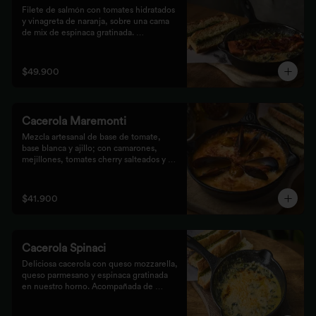
Filete de salmón con tomates hidratados 
y vinagreta de naranja, sobre una cama 
de mix de espinaca gratinada. 
Acompañada de tostones de pan 
focaccia con pesto verde rústico.
$49.900
Cacerola Maremonti
Mezcla artesanal de base de tomate, 
base blanca y ajillo; con camarones, 
mejillones, tomates cherry salteados y 
queso mozzarella. Finalizado con 
parmesano y acompañada de tostones de 
pan focaccia con pesto verde rústico.
$41.900
Cacerola Spinaci
Deliciosa cacerola con queso mozzarella, 
queso parmesano y espinaca gratinada 
en nuestro horno. Acompañada de 
tostones de pan focaccia con pesto 
rústico.