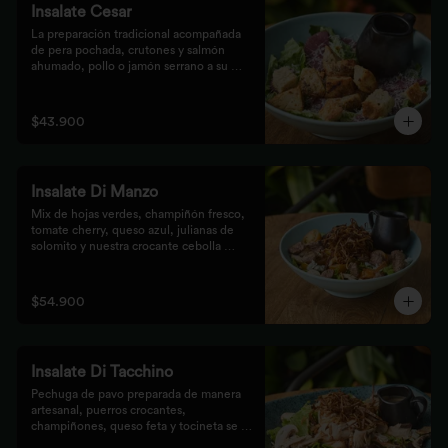
Insalate Cesar
La preparación tradicional acompañada 
de pera pochada, crutones y salmón 
ahumado, pollo o jamón serrano a su 
elección.
$43.900
Insalate Di Manzo
Mix de hojas verdes, champiñón fresco, 
tomate cherry, queso azul, julianas de 
solomito y nuestra crocante cebolla 
puerro, preparados con un toque 
artesanal.
$54.900
Insalate Di Tacchino
Pechuga de pavo preparada de manera 
artesanal, puerros crocantes, 
champiñones, queso feta y tocineta se 
mezclan con las hojas verdes para los 