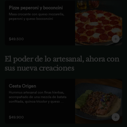
Pizze peperoni y boconcini
Masa crocante con queso mozarella, 
peperoni y queso bocconcini
$49.500
El poder de lo artesanal, ahora con
sus nueva creaciones
Cesta Origen
Hummus artesanal con finas hierbas, 
acompañado de una mezcla de batata 
confitada, quinoa tricolor y queso 
parmesano; acompañado de laminas de 
aguacate. Elige tu proteína favorita.
$49.900