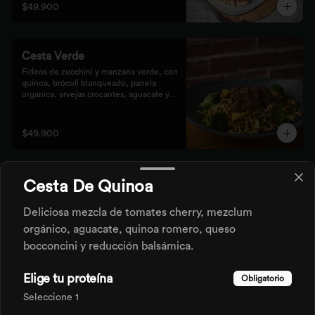
$49.900
Cesta Verde
Fideos de zucchini y manzana verde, con 
quinoa, brócoli blanqueado, panela 
orgánica, arvejas crocantes, aguacate y 
pesto rústico.
$49.900
Pizze
Cesta De Quinoa
Deliciosa mezcla de tomates cherry, mezclum
Pizze Azul
orgánico, aguacate, quinoa romero, queso
Base pomodoro, queso feta, miel, 
bocconcini y reducción balsámica.
almendras tajadas, queso azul y peras 
pochadas.
Elige tu proteína
Obligatorio
Seleccione 1
$46.500