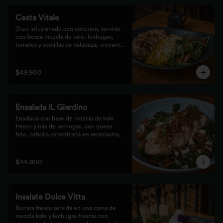
Cesta Vitale
Orzo infusionado con cúrcuma, servido 
con fresca mezcla de kale, lechugas, 
tomates y semillas de calabaza, crocante 
finalizado con salsa Tzatziki. Elige tu 
proteína favorita.
$49.900
Ensalada IL Giardino
Ensalada con base de mezcla de kale 
fresco y mix de lechugas, con queso 
feta, cebolla osmotizada en remolacha, 
batata confitada y vinagreta de frutos 
secos. Acompañada de nuestro jugoso 
Pollo Romero y finalizada con cipolla 
$44.900
corcante.
Insalate Dolce Vitta
Burrata fresca servida en una cama de 
mezcla kale y lechugas frescas con 