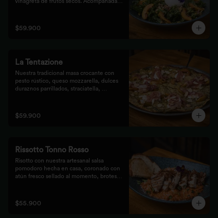
vinagreta de frutos secos. Acompañada 
de prosciutto, dulces duraznos 
parrillados y mix de frutos secos, 
finalizada con bastones de pan de masa 
$59.900
madre al grill.
La Tentazione
Nuestra tradicional masa crocante con 
pesto rústico, queso mozzarella, dulces 
duraznos parrillados, straciatella, 
prosciutto y almendras crocantes.
$59.900
Rissotto Tonno Rosso
Risotto con nuestra artesanal salsa 
pomodoro hecha en casa, coronado con 
atún fresco sellado al momento, brotes 
verdes y cipolla crocante.

Acompañado de pan de masa madre al 
grill.
$55.900