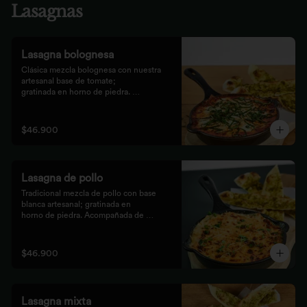
Lasagnas
Lasagna bolognesa
Clásica mezcla bolognesa con nuestra 
artesanal base de tomate;

gratinada en horno de piedra. 
Acompañada de bastones de pizza

con pesto rústico.
$46.900
Lasagna de pollo
Tradicional mezcla de pollo con base 
blanca artesanal; gratinada en

horno de piedra. Acompañada de 
bastones de pizza con pesto

rústico.
$46.900
Lasagna mixta