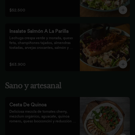
que prefieren lo saludable.
$52.500
Insalate Salmón A La Parilla
Lechuga crespa verde y morada, queso 
feta, champiñones tajados, almendras  
tostadas, arvejas crocantes, salmón y 
crocantes de remolacha y zanahoria con 
vinagreta de frutos secos.
$63.900
Sano y artesanal
Cesta De Quinoa
Deliciosa mezcla de tomates cherry, 
mezclum orgánico, aguacate, quinoa 
romero, queso bocconcini y reducción 
balsámica.