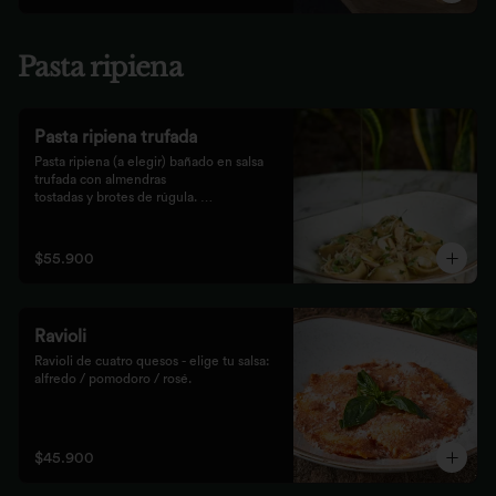
Pasta ripiena
Pasta ripiena trufada
Pasta ripiena (a elegir) bañado en salsa 
trufada con almendras

tostadas y brotes de rúgula. 
Acompañadas de nuestro tradicional

pan Focaccia.
$55.900
Ravioli
Ravioli de cuatro quesos - elige tu salsa: 
alfredo / pomodoro / rosé.
$45.900