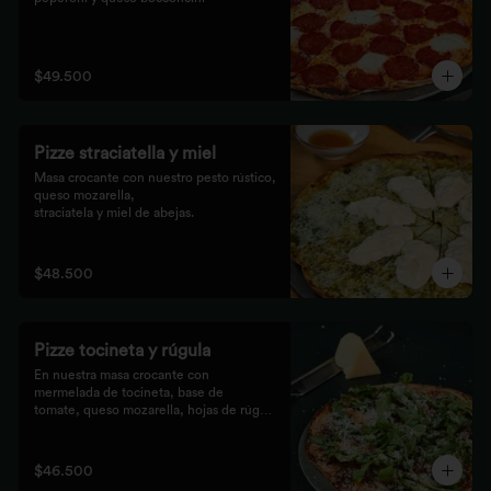
$49.500
Pizze straciatella y miel
Masa crocante con nuestro pesto rústico, 
queso mozarella,

straciatela y miel de abejas.
$48.500
Pizze tocineta y rúgula
En nuestra masa crocante con 
mermelada de tocineta, base de

tomate, queso mozarella, hojas de rúgula 
frescas y queso

parmesano.
$46.500