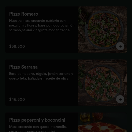
Pizze Romero
Nuestra masa crocante cubierta con 
mezclum y flores, base pomodoro, jamón 
serrano,salami vinagreta mediterránea y 
reducción balsámica.
$58.500
Pizze Serrana
Base pomodoro, rúgula, jamón serrano y 
queso feta, bañada en aceite de oliva.
$46.500
Pizze peperoni y boconcini
Masa crocante con queso mozarella, 
peperoni y queso bocconcini