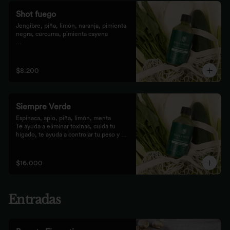
Shot fuego
Jengibre, piña, limón, naranja, pimienta 
negra, cúrcuma, pimienta cayena

Fortalece el sistema inmune, te da 
energía, reduce el malestar y la 
inflamación del organismo. 
$8.200
recomendamos tomarlo solo con soda o 
con cualquiera de los zumos
Siempre Verde
Espinaca, apio, piña, limón, menta

Te ayuda a eliminar toxinas, cuida tu 
hígado, te ayuda a controlar tu peso y 
reduce tu inflamación
$16.000
Entradas