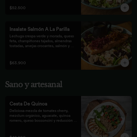
que prefieren lo saludable.
$52.500
Insalate Salmón A La Parilla
Lechuga crespa verde y morada, queso 
feta, champiñones tajados, almendras  
tostadas, arvejas crocantes, salmón y 
crocantes de remolacha y zanahoria con 
vinagreta de frutos secos.
$63.900
Sano y artesanal
Cesta De Quinoa
Deliciosa mezcla de tomates cherry, 
mezclum orgánico, aguacate, quinoa 
romero, queso bocconcini y reducción 
balsámica.