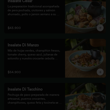
Insalate Cesar
La preparación tradicional acompañada 
de pera pochada, crutones y salmón 
ahumado, pollo o jamón serrano a su 
elección.
$43.900
Insalate Di Manzo
Mix de hojas verdes, champiñón fresco, 
tomate cherry, queso azul, julianas de 
solomito y nuestra crocante cebolla 
puerro, preparados con un toque 
artesanal.
$54.900
Insalate Di Tacchino
Pechuga de pavo preparada de manera 
artesanal, puerros crocantes, 
champiñones, queso feta y tocineta se 
mezclan con las hojas verdes para los 