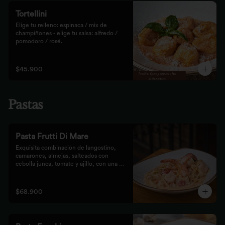
Tortellini
Elige tu relleno: espinaca / mix de 
champiñones - elige tu salsa: alfredo / 
pomodoro / rosé.
$45.900
Pastas
Pasta Frutti Di Mare
Exquisita combinación de langostino, 
camarones, almejas, salteados con 
cebolla junca, tomate y ajillo, con una 
mezcla de tomate cherry y fumet, 
finalizado con queso parmesano y 
acompañado con nuestro tradicional pan 
$68.900
Focaccia.