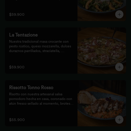
de prosciutto, dulces duraznos 
parrillados y mix de frutos secos, 
finalizada con bastones de pan de masa 
$59.900
madre al grill.
La Tentazione
Nuestra tradicional masa crocante con 
pesto rústico, queso mozzarella, dulces 
duraznos parrillados, straciatella, 
prosciutto y almendras crocantes.
$59.900
Rissotto Tonno Rosso
Risotto con nuestra artesanal salsa 
pomodoro hecha en casa, coronado con 
atún fresco sellado al momento, brotes 
verdes y cipolla crocante.

Acompañado de pan de masa madre al 
grill.
$55.900