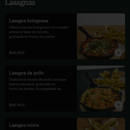
Lasagnas
Lasagna bolognesa
Clásica mezcla bolognesa con nuestra 
artesanal base de tomate;

gratinada en horno de piedra. 
Acompañada de bastones de pizza

con pesto rústico.
$46.900
Lasagna de pollo
Tradicional mezcla de pollo con base 
blanca artesanal; gratinada en

horno de piedra. Acompañada de 
bastones de pizza con pesto

rústico.
$46.900
Lasagna mixta