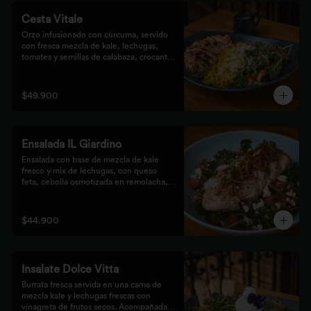
Cesta Vitale
Orzo infusionado con cúrcuma, servido 
con fresca mezcla de kale, lechugas, 
tomates y semillas de calabaza, crocante 
finalizado con salsa Tzatziki. Elige tu 
proteína favorita.
$49.900
Ensalada IL Giardino
Ensalada con base de mezcla de kale 
fresco y mix de lechugas, con queso 
feta, cebolla osmotizada en remolacha, 
batata confitada y vinagreta de frutos 
secos. Acompañada de nuestro jugoso 
Pollo Romero y finalizada con cipolla 
$44.900
corcante.
Insalate Dolce Vitta
Burrata fresca servida en una cama de 
mezcla kale y lechugas frescas con 
vinagreta de frutos secos. Acompañada 