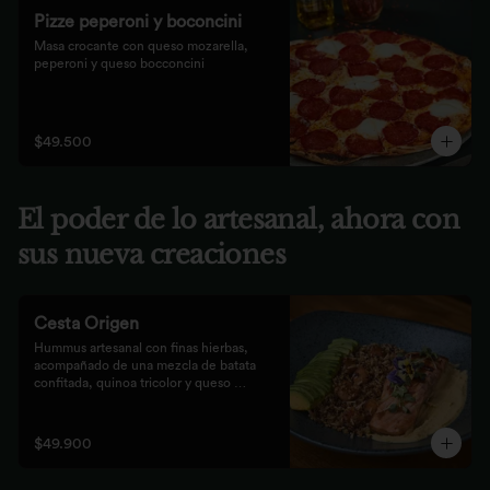
Pizze peperoni y boconcini
Masa crocante con queso mozarella, 
peperoni y queso bocconcini
$49.500
El poder de lo artesanal, ahora con
sus nueva creaciones
Cesta Origen
Hummus artesanal con finas hierbas, 
acompañado de una mezcla de batata 
confitada, quinoa tricolor y queso 
parmesano; acompañado de laminas de 
aguacate. Elige tu proteína favorita.
$49.900