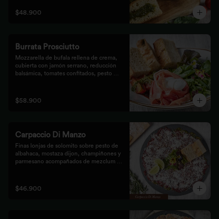
$48.900
Burrata Prosciutto
Mozzarella de bufala rellena de crema, 
cubierta con jamón serrano, reducción 
balsámica, tomates confitados, pesto 
rústico y mezclum,acompañada de pan 
focaccia.
$58.900
Carpaccio Di Manzo
Finas lonjas de solomito sobre pesto de 
albahaca, mostaza dijon, champiñones y 
parmesano acompañados de mezclum de 
lechugas y flores en vinagreta de frutos 
secos.
$46.900