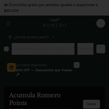
🛵 Domicilios gratis por pedidos iguales o superiores a
$80.000
Abrir menu de navegación
Logi
¿Dónde quieres pedir?
Descuentos que Vuelan - 20% off 🪁
Promociones pág
Cupón disponible
20% OFF — Descuentos que Vuelan
🪁
Acumula
Romero
Points
Únete