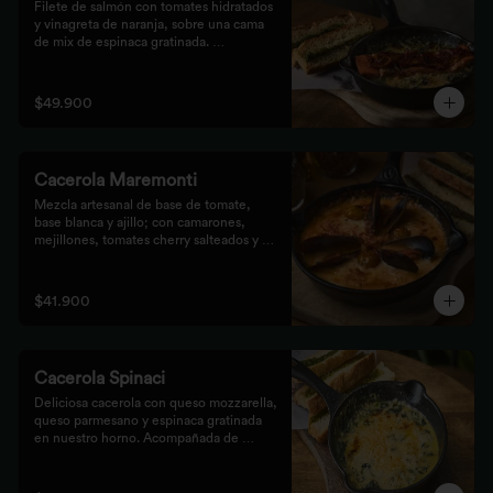
Filete de salmón con tomates hidratados 
y vinagreta de naranja, sobre una cama 
de mix de espinaca gratinada. 
Acompañada de tostones de pan 
focaccia con pesto verde rústico.
$49.900
Cacerola Maremonti
Mezcla artesanal de base de tomate, 
base blanca y ajillo; con camarones, 
mejillones, tomates cherry salteados y 
queso mozzarella. Finalizado con 
parmesano y acompañada de tostones de 
pan focaccia con pesto verde rústico.
$41.900
Cacerola Spinaci
Deliciosa cacerola con queso mozzarella, 
queso parmesano y espinaca gratinada 
en nuestro horno. Acompañada de 
tostones de pan focaccia con pesto 
rústico.