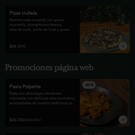
Pizze trufada
Nuestra masa crocante con queso 
mozarella, champiñones frescos,

salsa de trufa, aceite de trufa y queso 
feta. Finalizado con miel de

abejas.
$58.500
Promociones página web
-
20
%
Pasta Polpette
Pasta con albóndigas artesanales 
mezcladas con deliciosa salsa pomodoro; 
acompañadas de nuestro tradicional pan 
focaccia.
$36.720
$45.900