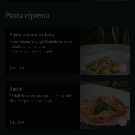
Pasta ripiena
Pasta ripiena trufada
Pasta ripiena (a elegir) bañado en salsa 
trufada con almendras

tostadas y brotes de rúgula. 
Acompañadas de nuestro tradicional

pan Focaccia.
$55.900
Ravioli
Ravioli de cuatro quesos - elige tu salsa: 
alfredo / pomodoro / rosé.
$45.900