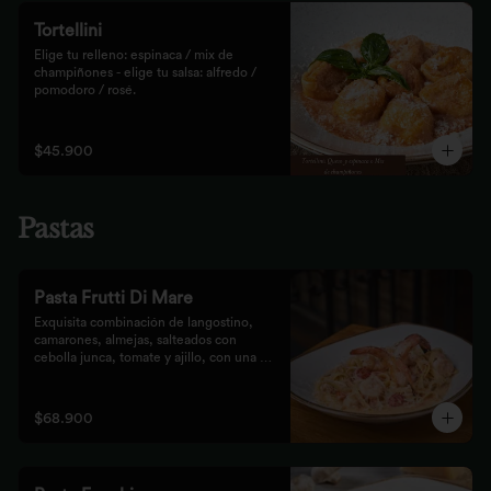
Tortellini
Elige tu relleno: espinaca / mix de 
champiñones - elige tu salsa: alfredo / 
pomodoro / rosé.
$45.900
Pastas
Pasta Frutti Di Mare
Exquisita combinación de langostino, 
camarones, almejas, salteados con 
cebolla junca, tomate y ajillo, con una 
mezcla de tomate cherry y fumet, 
finalizado con queso parmesano y 
acompañado con nuestro tradicional pan 
$68.900
Focaccia.