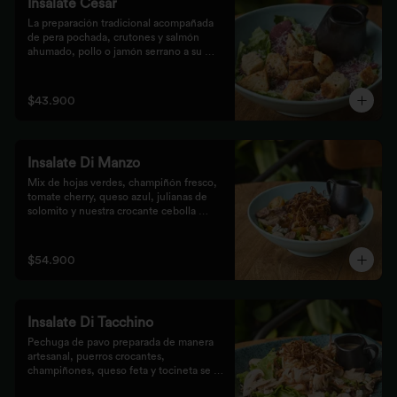
Insalate Cesar
La preparación tradicional acompañada 
de pera pochada, crutones y salmón 
ahumado, pollo o jamón serrano a su 
elección.
$43.900
Insalate Di Manzo
Mix de hojas verdes, champiñón fresco, 
tomate cherry, queso azul, julianas de 
solomito y nuestra crocante cebolla 
puerro, preparados con un toque 
artesanal.
$54.900
Insalate Di Tacchino
Pechuga de pavo preparada de manera 
artesanal, puerros crocantes, 
champiñones, queso feta y tocineta se 
mezclan con las hojas verdes para los 