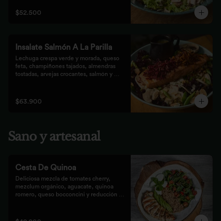
que prefieren lo saludable.
$52.500
Insalate Salmón A La Parilla
Lechuga crespa verde y morada, queso 
feta, champiñones tajados, almendras  
tostadas, arvejas crocantes, salmón y 
crocantes de remolacha y zanahoria con 
vinagreta de frutos secos.
$63.900
Sano y artesanal
Cesta De Quinoa
Deliciosa mezcla de tomates cherry, 
mezclum orgánico, aguacate, quinoa 
romero, queso bocconcini y reducción 
balsámica.