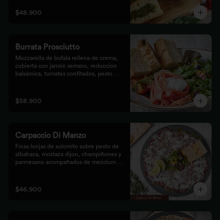
$48.900
Burrata Prosciutto
Mozzarella de bufala rellena de crema, 
cubierta con jamón serrano, reducción 
balsámica, tomates confitados, pesto 
rústico y mezclum,acompañada de pan 
focaccia.
$58.900
Carpaccio Di Manzo
Finas lonjas de solomito sobre pesto de 
albahaca, mostaza dijon, champiñones y 
parmesano acompañados de mezclum de 
lechugas y flores en vinagreta de frutos 
secos.
$46.900