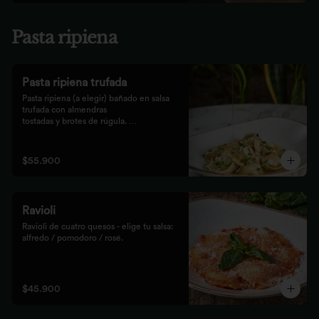
Pasta ripiena
Pasta ripiena trufada
Pasta ripiena (a elegir) bañado en salsa 
trufada con almendras

tostadas y brotes de rúgula. 
Acompañadas de nuestro tradicional

pan Focaccia.
$55.900
Ravioli
Ravioli de cuatro quesos - elige tu salsa: 
alfredo / pomodoro / rosé.
$45.900