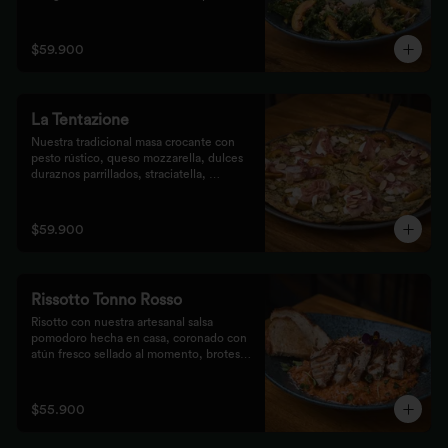
de prosciutto, dulces duraznos 
parrillados y mix de frutos secos, 
finalizada con bastones de pan de masa 
$59.900
madre al grill.
La Tentazione
Nuestra tradicional masa crocante con 
pesto rústico, queso mozzarella, dulces 
duraznos parrillados, straciatella, 
prosciutto y almendras crocantes.
$59.900
Rissotto Tonno Rosso
Risotto con nuestra artesanal salsa 
pomodoro hecha en casa, coronado con 
atún fresco sellado al momento, brotes 
verdes y cipolla crocante.

Acompañado de pan de masa madre al 
grill.
$55.900