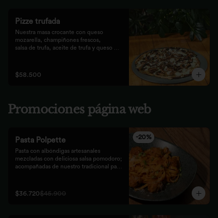
Pizze trufada
Nuestra masa crocante con queso 
mozarella, champiñones frescos,

salsa de trufa, aceite de trufa y queso 
feta. Finalizado con miel de

abejas.
$58.500
Promociones página web
-
20
%
Pasta Polpette
Pasta con albóndigas artesanales 
mezcladas con deliciosa salsa pomodoro; 
acompañadas de nuestro tradicional pan 
focaccia.
$36.720
$45.900