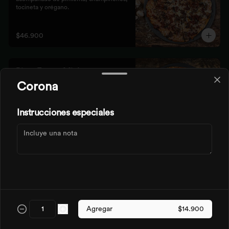
tocineta y orégano.
$46.900
Pizze Fresca Miel
Nuestra masa crocante con el toque 
Corona
fresco de la piña y jamón dulce.
Instrucciones especiales
$43.500
Pizze Iberica
Base pomodoro, tocineta, jamón serrano, 
salami, morrón y albahaca.
Agregar
$14.900
$54.900