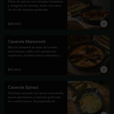
Filete de salmón con tomates hidratados 
y vinagreta de naranja, sobre una cama 
de mix de espinaca gratinada. 
Acompañada de tostones de pan 
focaccia con pesto verde rústico.
$49.900
Cacerola Maremonti
Mezcla artesanal de base de tomate, 
base blanca y ajillo; con camarones, 
mejillones, tomates cherry salteados y 
queso mozzarella. Finalizado con 
parmesano y acompañada de tostones de 
pan focaccia con pesto verde rústico.
$41.900
Cacerola Spinaci
Deliciosa cacerola con queso mozzarella, 
queso parmesano y espinaca gratinada 
en nuestro horno. Acompañada de 
tostones de pan focaccia con pesto 
rústico.