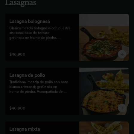
Lasagnas
Lasagna bolognesa
Clásica mezcla bolognesa con nuestra 
artesanal base de tomate;

gratinada en horno de piedra. 
Acompañada de bastones de pizza

con pesto rústico.
$46.900
Lasagna de pollo
Tradicional mezcla de pollo con base 
blanca artesanal; gratinada en

horno de piedra. Acompañada de 
bastones de pizza con pesto

rústico.
$46.900
Lasagna mixta