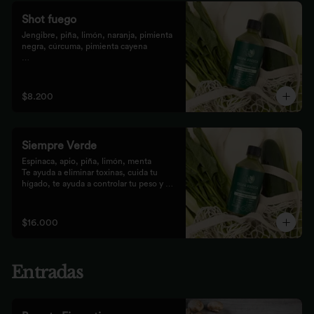
Shot fuego
Jengibre, piña, limón, naranja, pimienta 
negra, cúrcuma, pimienta cayena

Fortalece el sistema inmune, te da 
energía, reduce el malestar y la 
inflamación del organismo. 
$8.200
recomendamos tomarlo solo con soda o 
con cualquiera de los zumos
Siempre Verde
Espinaca, apio, piña, limón, menta

Te ayuda a eliminar toxinas, cuida tu 
hígado, te ayuda a controlar tu peso y 
reduce tu inflamación
$16.000
Entradas