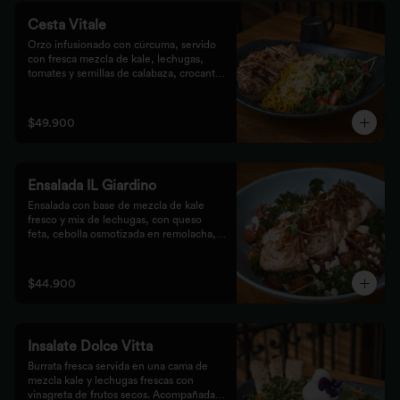
Cesta Vitale
Orzo infusionado con cúrcuma, servido 
con fresca mezcla de kale, lechugas, 
tomates y semillas de calabaza, crocante 
finalizado con salsa Tzatziki. Elige tu 
proteína favorita.
$49.900
Ensalada IL Giardino
Ensalada con base de mezcla de kale 
fresco y mix de lechugas, con queso 
feta, cebolla osmotizada en remolacha, 
batata confitada y vinagreta de frutos 
secos. Acompañada de nuestro jugoso 
Pollo Romero y finalizada con cipolla 
$44.900
corcante.
Insalate Dolce Vitta
Burrata fresca servida en una cama de 
mezcla kale y lechugas frescas con 
vinagreta de frutos secos. Acompañada 