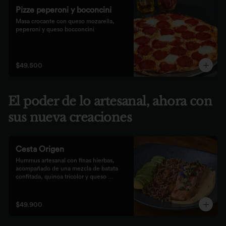
Pizze peperoni y boconcini
Masa crocante con queso mozarella, 
peperoni y queso bocconcini
$49.500
El poder de lo artesanal, ahora con
sus nueva creaciones
Cesta Origen
Hummus artesanal con finas hierbas, 
acompañado de una mezcla de batata 
confitada, quinoa tricolor y queso 
parmesano; acompañado de laminas de 
aguacate. Elige tu proteína favorita.
$49.900