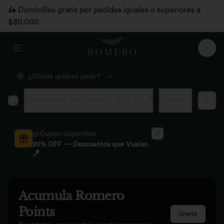
🛵 Domicilios gratis por pedidos iguales o superiores a
$80.000
Abrir menu de navegación
Logi
¿Dónde quieres pedir?
Descuentos que Vuelan - 20% off 🪁
Promociones pág
Cupón disponible
20% OFF — Descuentos que Vuelan
🪁
Acumula
Romero
Points
Únete