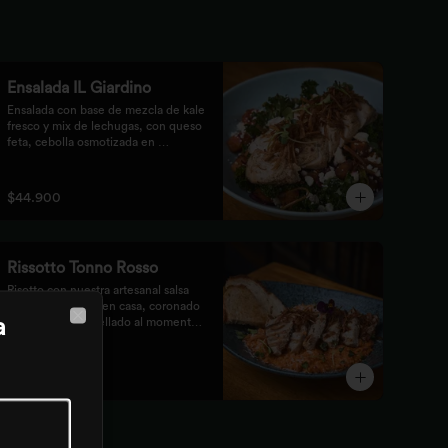
Ensalada IL Giardino
Ensalada con base de mezcla de kale 
fresco y mix de lechugas, con queso 
feta, cebolla osmotizada en 
remolacha, batata confitada y 
vinagreta de frutos secos. 
Acompañada de nuestro jugoso 
$44.900
Pollo Romero y finalizada con cipolla 
corcante.
Rissotto Tonno Rosso
Risotto con nuestra artesanal salsa 
pomodoro hecha en casa, coronado 
a
con atún fresco sellado al momento, 
Close
brotes verdes y cipolla crocante.

Acompañado de pan de masa madre 
al grill.
$55.900