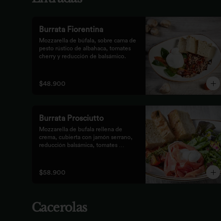
Burrata Fiorentina
Mozzarella de búfala, sobre cama de 
pesto rústico de albahaca, tomates 
cherry y reducción de balsámico.
$48.900
Burrata Prosciutto
Mozzarella de bufala rellena de 
crema, cubierta con jamón serrano, 
reducción balsámica, tomates 
confitados, pesto rústico y 
mezclum,acompañada de pan 
focaccia.
$58.900
Cacerolas