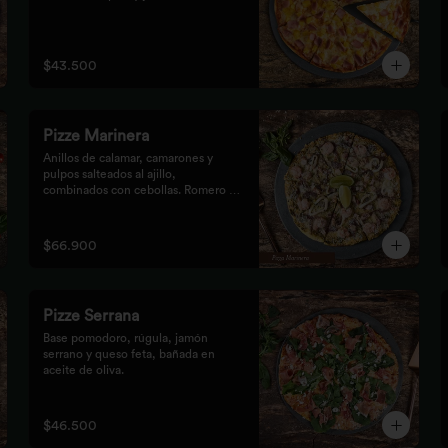
$43.500
Pizze Marinera
Anillos de calamar, camarones y 
pulpos salteados al ajillo, 
combinados con cebollas. Romero al 
vino.
$66.900
Pizze Serrana
Base pomodoro, rúgula, jamón 
serrano y queso feta, bañada en 
aceite de oliva.
$46.500