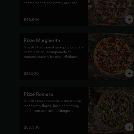
champiñones, tocineta y orégano.
$46.900
Pizze Margherita
Nuestra tradicional base pomodoro o 
pesto rústico, acompañada de 
tomates secos y frescos, albahaca y 
queso mozzarella.
$37.500
Pizze Romero
Nuestra masa crocante cubierta con 
mezclum y flores, base pomodoro, 
jamón serrano,salami vinagreta 
mediterránea y reducción balsámica.
$58.500