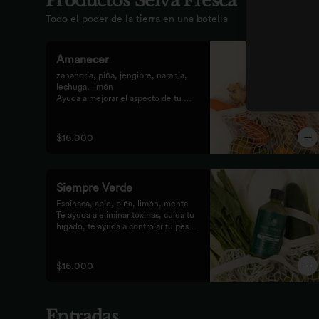
Productos Selva Fresca
Todo el poder de la tierra en una botella
Amanecer
zanahoria, piña, jengibre, naranja, 
lechuga, limón 

Ayuda a mejorar el aspecto de tu 
piel, fortalece el pelo, las uñas, y 
funciona como un refuerzo 
antioxidante para tus celular
$16.000
Siempre Verde
Espinaca, apio, piña, limón, menta

Te ayuda a eliminar toxinas, cuida tu 
hígado, te ayuda a controlar tu peso 
y reduce tu inflamación
$16.000
Entradas