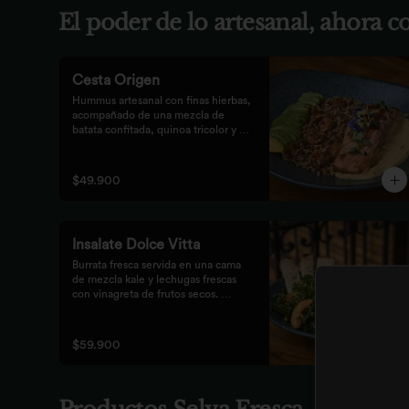
El poder de lo artesanal, ahora 
Cesta Origen
Hummus artesanal con finas hierbas, 
acompañado de una mezcla de 
batata confitada, quinoa tricolor y 
queso parmesano; acompañado de 
laminas de aguacate. Elige tu 
proteína favorita.
$49.900
Insalate Dolce Vitta
Burrata fresca servida en una cama 
de mezcla kale y lechugas frescas 
con vinagreta de frutos secos. 
Acompañada de prosciutto, dulces 
duraznos parrillados y mix de frutos 
secos, finalizada con bastones de 
$59.900
pan de masa madre al grill.