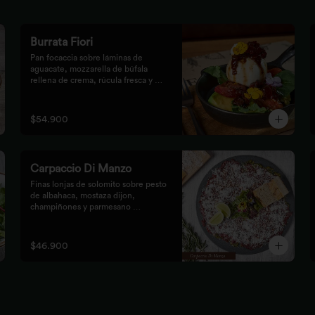
Burrata Fiori
Pan focaccia sobre láminas de 
aguacate, mozzarella de búfala 
rellena de crema, rúcula fresca y 
tomates confitados, aderezado con 
tocineta dulce y flores
$54.900
Carpaccio Di Manzo
Finas lonjas de solomito sobre pesto 
de albahaca, mostaza dijon, 
champiñones y parmesano 
acompañados de mezclum de 
lechugas y flores en vinagreta de 
frutos secos.
$46.900