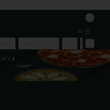
Login
$0
reaciones
Productos Selva Fresca
Entradas
Cacerolas
Zupp