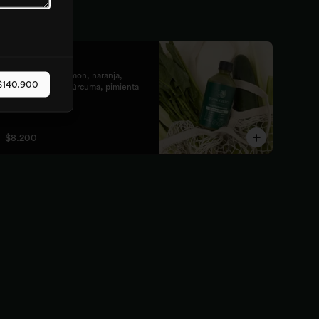
Shot fuego
Jengibre, piña, limón, naranja, 
$140.900
pimienta negra, cúrcuma, pimienta 
cayena

Fortalece el sistema inmune, te da 
energía, reduce el malestar y la 
$8.200
inflamación del organismo. 
recomendamos tomarlo solo con 
soda o con cualquiera de los zumos