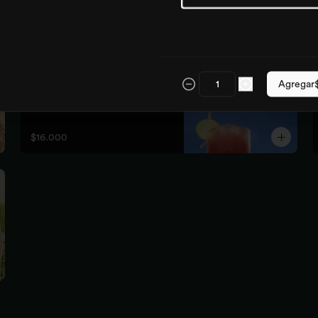
Mar rosa
sandia, limón, jengibre 

Agregar
Es un hidratante poderoso y natural, 
mejora la circulación, elimina toxinas 
y líquidos retenidos
$16.000