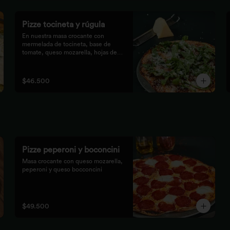
Pizze tocineta y rúgula
En nuestra masa crocante con 
mermelada de tocineta, base de

tomate, queso mozarella, hojas de 
rúgula frescas y queso

parmesano.
$46.500
Pizze peperoni y boconcini
Masa crocante con queso mozarella, 
peperoni y queso bocconcini
$49.500