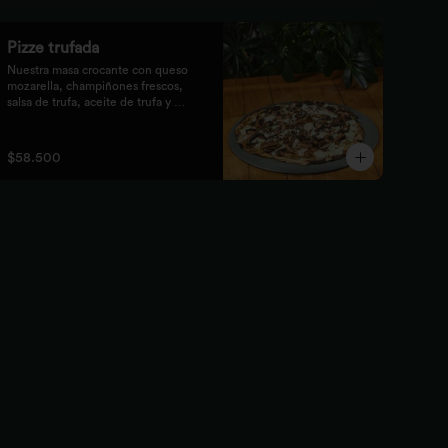
Pizze trufada
Nuestra masa crocante con queso 
mozarella, champiñones frescos,

salsa de trufa, aceite de trufa y 
queso feta. Finalizado con miel de

abejas.
$58.500