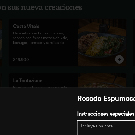
con sus nueva creaciones
Cesta Vitale
Orzo infusionado con cúrcuma, 
servido con fresca mezcla de kale, 
lechugas, tomates y semillas de 
calabaza, crocante finalizado con 
salsa Tzatziki. Elige tu proteína 
favorita.
$49.900
La Tentazione
Nuestra tradicional masa crocante 
con pesto rústico, queso mozzarella, 
Rosada Espumos
dulces duraznos parrillados, 
straciatella, prosciutto y almendras 
crocantes.
Instrucciones especiales
$59.900