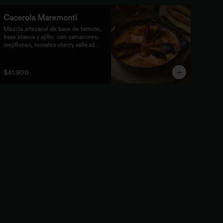
Cacerola Maremonti
Mezcla artesanal de base de tomate, 
base blanca y ajillo; con camarones, 
mejillones, tomates cherry salteados 
y queso mozzarella. Finalizado con 
parmesano y acompañada de 
tostones de pan focaccia con pesto 
$41.900
verde rústico.