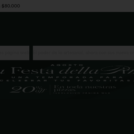
 a $80.000
s página web
El poder de lo artesanal, ahora con sus nueva c