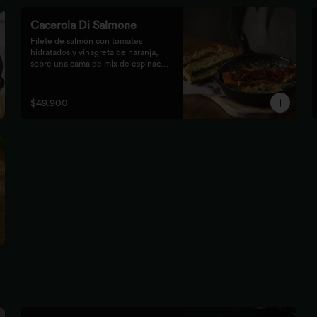
Cacerola Di Salmone
Filete de salmón con tomates 
hidratados y vinagreta de naranja, 
sobre una cama de mix de espinaca 
gratinada. Acompañada de tostones 
de pan focaccia con pesto verde 
rústico.
$49.900