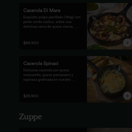
Cacerola Di Mare
Exquisito pulpo parrillado (140g) con 
pesto verde rústico, sobre una 
deliciosa cama de queso crema, 
queso feta y papa. Finalizado al 
horno con queso parmesano 
acompañado de pan focaccia.
$89.900
Cacerola Spinaci
Deliciosa cacerola con queso 
mozzarella, queso parmesano y 
espinaca gratinada en nuestro 
horno. Acompañada de tostones de 
pan focaccia con pesto rústico.
$29.900
Zuppe