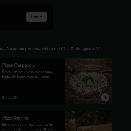
Únete
 No aplica propina. Válido del 01 al 31 de agosto. 🎊
Pizze Carpaccio
Pesto rústico, queso parmesano, 
lonjas de lomo, rúgula y limón.
$54.500
Pizze Iberica
Base pomodoro, tocineta, jamón 
serrano, salami, morrón y albahaca.