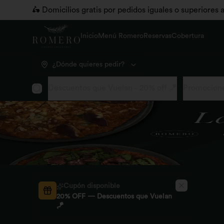
🛵 Domicilios gratis por pedidos iguales o superiores
Inicio
Menú Romero
Reservas
Cobertura
¿Dónde quieres pedir?
Descuentos que Vuelan - 20% off 🪁
Promocione
Cupón disponible
20% OFF — Descuentos que Vuelan
🪁