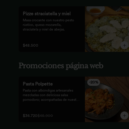
Pizze straciatella y miel
Masa crocante con nuestro pesto 
rústico, queso mozarella,

straciatela y miel de abejas.
$48.500
Promociones página web
-
20
%
Pasta Polpette
Pasta con albóndigas artesanales 
mezcladas con deliciosa salsa 
pomodoro; acompañadas de nuestro 
tradicional pan focaccia.
$36.720
$45.900