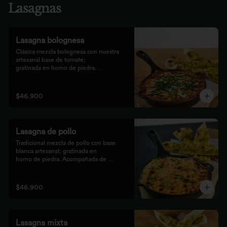
Lasagnas
Lasagna bolognesa
Clásica mezcla bolognesa con nuestra 
artesanal base de tomate;

gratinada en horno de piedra. 
Acompañada de bastones de pizza

con pesto rústico.
$46.900
Lasagna de pollo
Tradicional mezcla de pollo con base 
blanca artesanal; gratinada en

horno de piedra. Acompañada de 
bastones de pizza con pesto

rústico.
$46.900
Lasagna mixta