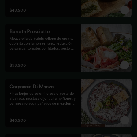
$48.900
Burrata Prosciutto
Mozzarella de bufala rellena de crema, 
cubierta con jamón serrano, reducción 
balsámica, tomates confitados, pesto 
rústico y mezclum,acompañada de pan 
focaccia.
$58.900
Carpaccio Di Manzo
Finas lonjas de solomito sobre pesto de 
albahaca, mostaza dijon, champiñones y 
parmesano acompañados de mezclum de 
lechugas y flores en vinagreta de frutos 
secos.
$46.900