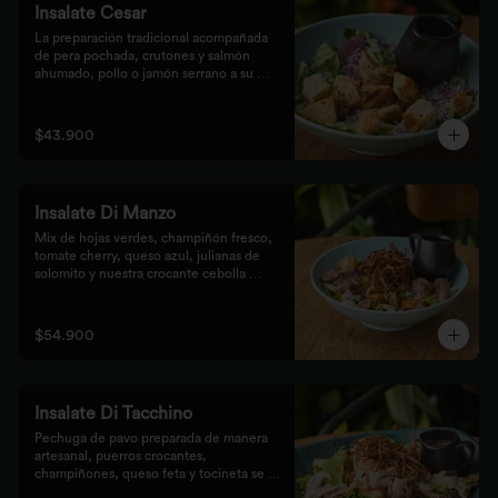
Insalate Cesar
La preparación tradicional acompañada 
de pera pochada, crutones y salmón 
ahumado, pollo o jamón serrano a su 
elección.
$43.900
Insalate Di Manzo
Mix de hojas verdes, champiñón fresco, 
tomate cherry, queso azul, julianas de 
solomito y nuestra crocante cebolla 
puerro, preparados con un toque 
artesanal.
$54.900
Insalate Di Tacchino
Pechuga de pavo preparada de manera 
artesanal, puerros crocantes, 
champiñones, queso feta y tocineta se 
mezclan con las hojas verdes para los 