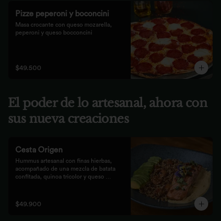
Pizze peperoni y boconcini
Masa crocante con queso mozarella, 
peperoni y queso bocconcini
$49.500
El poder de lo artesanal, ahora con
sus nueva creaciones
Cesta Origen
Hummus artesanal con finas hierbas, 
acompañado de una mezcla de batata 
confitada, quinoa tricolor y queso 
parmesano; acompañado de laminas de 
aguacate. Elige tu proteína favorita.
$49.900