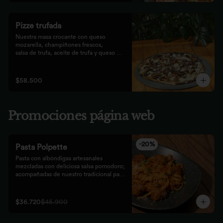
Pizze trufada
Nuestra masa crocante con queso 
mozarella, champiñones frescos,

salsa de trufa, aceite de trufa y queso 
feta. Finalizado con miel de

abejas.
$58.500
Promociones página web
-
20
%
Pasta Polpette
Pasta con albóndigas artesanales 
mezcladas con deliciosa salsa pomodoro; 
acompañadas de nuestro tradicional pan 
focaccia.
$36.720
$45.900