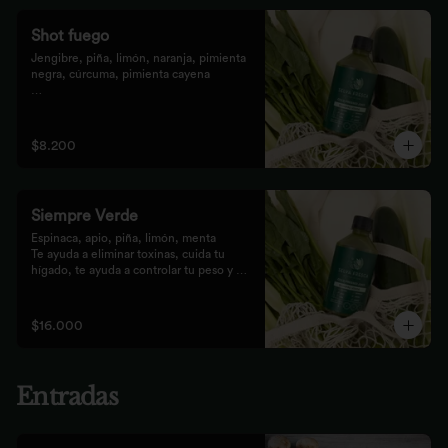
Shot fuego
Jengibre, piña, limón, naranja, pimienta 
negra, cúrcuma, pimienta cayena

Fortalece el sistema inmune, te da 
energía, reduce el malestar y la 
inflamación del organismo. 
$8.200
recomendamos tomarlo solo con soda o 
con cualquiera de los zumos
Siempre Verde
Espinaca, apio, piña, limón, menta

Te ayuda a eliminar toxinas, cuida tu 
hígado, te ayuda a controlar tu peso y 
reduce tu inflamación
$16.000
Entradas