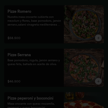
Pizze Romero
Nuestra masa crocante cubierta con 
mezclum y flores, base pomodoro, jamón 
serrano,salami vinagreta mediterránea y 
reducción balsámica.
$58.500
Pizze Serrana
Base pomodoro, rúgula, jamón serrano y 
queso feta, bañada en aceite de oliva.
$46.500
Pizze peperoni y boconcini
Masa crocante con queso mozarella, 
peperoni y queso bocconcini