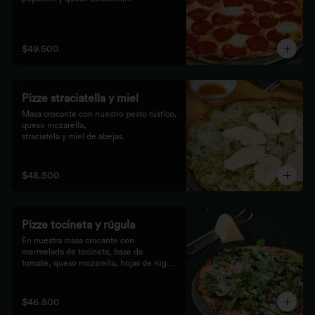
$49.500
Pizze straciatella y miel
Masa crocante con nuestro pesto rústico, 
queso mozarella,

straciatela y miel de abejas.
$48.500
Pizze tocineta y rúgula
En nuestra masa crocante con 
mermelada de tocineta, base de

tomate, queso mozarella, hojas de rúgula 
frescas y queso

parmesano.
$46.500