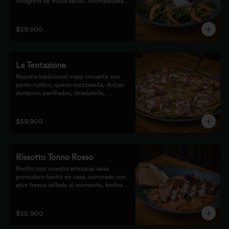
vinagreta de frutos secos. Acompañada 
de prosciutto, dulces duraznos 
parrillados y mix de frutos secos, 
finalizada con bastones de pan de masa 
$59.900
madre al grill.
La Tentazione
Nuestra tradicional masa crocante con 
pesto rústico, queso mozzarella, dulces 
duraznos parrillados, straciatella, 
prosciutto y almendras crocantes.
$59.900
Rissotto Tonno Rosso
Risotto con nuestra artesanal salsa 
pomodoro hecha en casa, coronado con 
atún fresco sellado al momento, brotes 
verdes y cipolla crocante.

Acompañado de pan de masa madre al 
grill.
$55.900