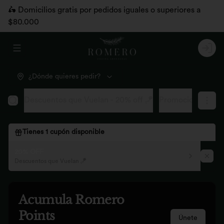
🛵 Domicilios gratis por pedidos iguales o superiores a
$80.000
Abrir menu de navegación
Logi
¿Dónde quieres pedir?
Descuentos que Vuelan - 20% off 🪁
Promociones pág
Tienes
1
cupón disponible
20% OFF
Descuentos que Vuelan 🪁
Acumula
Romero
Points
Únete