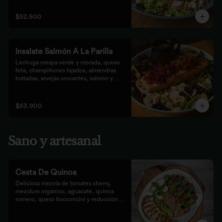
que prefieren lo saludable.
$52.500
Insalate Salmón A La Parilla
Lechuga crespa verde y morada, queso 
feta, champiñones tajados, almendras  
tostadas, arvejas crocantes, salmón y 
crocantes de remolacha y zanahoria con 
vinagreta de frutos secos.
$63.900
Sano y artesanal
Cesta De Quinoa
Deliciosa mezcla de tomates cherry, 
mezclum orgánico, aguacate, quinoa 
romero, queso bocconcini y reducción 
balsámica.