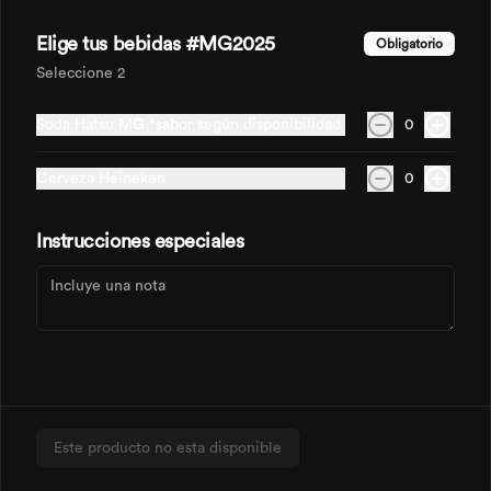
acompañado de pimienta, champiñones, 
tocineta y orégano.
Elige tus bebidas #MG2025
Obligatorio
Seleccione 2
$46.900
Soda Hatsu MG *sabor según disponibilidad
0
Pizze Fresca Miel
Cerveza Heineken
0
Nuestra masa crocante con el toque 
fresco de la piña y jamón dulce.
Instrucciones especiales
$43.500
Pizze Iberica
Base pomodoro, tocineta, jamón serrano, 
salami, morrón y albahaca.
Este producto no esta disponible
$54.900