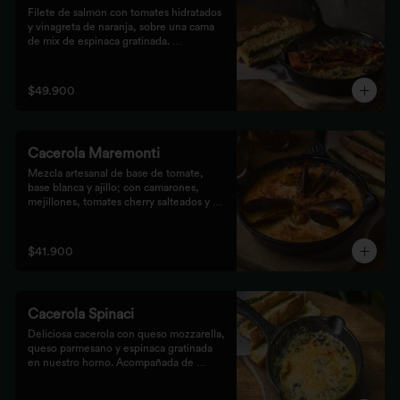
Filete de salmón con tomates hidratados 
y vinagreta de naranja, sobre una cama 
de mix de espinaca gratinada. 
Acompañada de tostones de pan 
focaccia con pesto verde rústico.
$49.900
Cacerola Maremonti
Mezcla artesanal de base de tomate, 
base blanca y ajillo; con camarones, 
mejillones, tomates cherry salteados y 
queso mozzarella. Finalizado con 
parmesano y acompañada de tostones de 
pan focaccia con pesto verde rústico.
$41.900
Cacerola Spinaci
Deliciosa cacerola con queso mozzarella, 
queso parmesano y espinaca gratinada 
en nuestro horno. Acompañada de 
tostones de pan focaccia con pesto 
rústico.