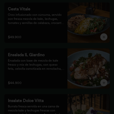
Cesta Vitale
Orzo infusionado con cúrcuma, servido 
con fresca mezcla de kale, lechugas, 
tomates y semillas de calabaza, crocante 
finalizado con salsa Tzatziki. Elige tu 
proteína favorita.
$49.900
Ensalada IL Giardino
Ensalada con base de mezcla de kale 
fresco y mix de lechugas, con queso 
feta, cebolla osmotizada en remolacha, 
batata confitada y vinagreta de frutos 
secos. Acompañada de nuestro jugoso 
Pollo Romero y finalizada con cipolla 
$44.900
corcante.
Insalate Dolce Vitta
Burrata fresca servida en una cama de 
mezcla kale y lechugas frescas con 