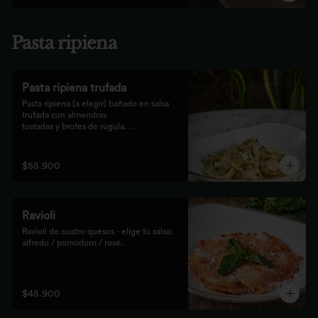
Pasta ripiena
Pasta ripiena trufada
Pasta ripiena (a elegir) bañado en salsa 
trufada con almendras

tostadas y brotes de rúgula. 
Acompañadas de nuestro tradicional

pan Focaccia.
$55.900
Ravioli
Ravioli de cuatro quesos - elige tu salsa: 
alfredo / pomodoro / rosé.
$45.900