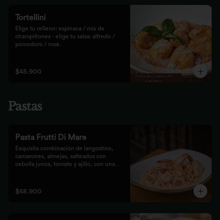
Tortellini
Elige tu relleno: espinaca / mix de 
champiñones - elige tu salsa: alfredo / 
pomodoro / rosé.
$45.900
Pastas
Pasta Frutti Di Mare
Exquisita combinación de langostino, 
camarones, almejas, salteados con 
cebolla junca, tomate y ajillo, con una 
mezcla de tomate cherry y fumet, 
finalizado con queso parmesano y 
acompañado con nuestro tradicional pan 
$68.900
Focaccia.