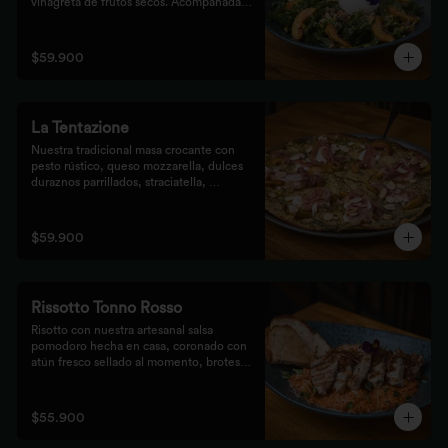
vinagreta de frutos secos. Acompañada 
de prosciutto, dulces duraznos 
parrillados y mix de frutos secos, 
finalizada con bastones de pan de masa 
$59.900
madre al grill.
La Tentazione
Nuestra tradicional masa crocante con 
pesto rústico, queso mozzarella, dulces 
duraznos parrillados, straciatella, 
prosciutto y almendras crocantes.
$59.900
Rissotto Tonno Rosso
Risotto con nuestra artesanal salsa 
pomodoro hecha en casa, coronado con 
atún fresco sellado al momento, brotes 
verdes y cipolla crocante.

Acompañado de pan de masa madre al 
grill.
$55.900