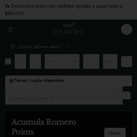
🛵 Domicilios gratis por pedidos iguales o superiores a
$80.000
Abrir menu de navegación
Logi
¿Dónde quieres pedir?
sanal
Pizze
Dolci
Romero en casa
Sangría
Gelatos
Menú i
Tienes
1
cupón disponible
20% OFF
Descuentos que Vuelan 🪁
Acumula
Romero
Points
Únete