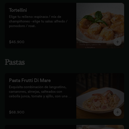
Tortellini
Elige tu relleno: espinaca / mix de 
champiñones - elige tu salsa: alfredo / 
pomodoro / rosé.
$45.900
Pastas
Pasta Frutti Di Mare
Exquisita combinación de langostino, 
camarones, almejas, salteados con 
cebolla junca, tomate y ajillo, con una 
mezcla de tomate cherry y fumet, 
finalizado con queso parmesano y 
acompañado con nuestro tradicional pan 
$68.900
Focaccia.