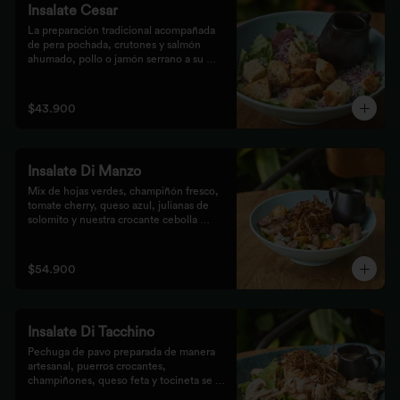
Insalate Cesar
La preparación tradicional acompañada 
de pera pochada, crutones y salmón 
ahumado, pollo o jamón serrano a su 
elección.
$43.900
Insalate Di Manzo
Mix de hojas verdes, champiñón fresco, 
tomate cherry, queso azul, julianas de 
solomito y nuestra crocante cebolla 
puerro, preparados con un toque 
artesanal.
$54.900
Insalate Di Tacchino
Pechuga de pavo preparada de manera 
artesanal, puerros crocantes, 
champiñones, queso feta y tocineta se 
mezclan con las hojas verdes para los 