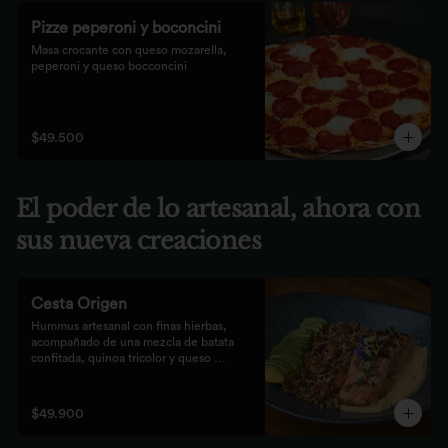
Pizze peperoni y boconcini
Masa crocante con queso mozarella, 
peperoni y queso bocconcini
$49.500
El poder de lo artesanal, ahora con
sus nueva creaciones
Cesta Origen
Hummus artesanal con finas hierbas, 
acompañado de una mezcla de batata 
confitada, quinoa tricolor y queso 
parmesano; acompañado de laminas de 
aguacate. Elige tu proteína favorita.
$49.900