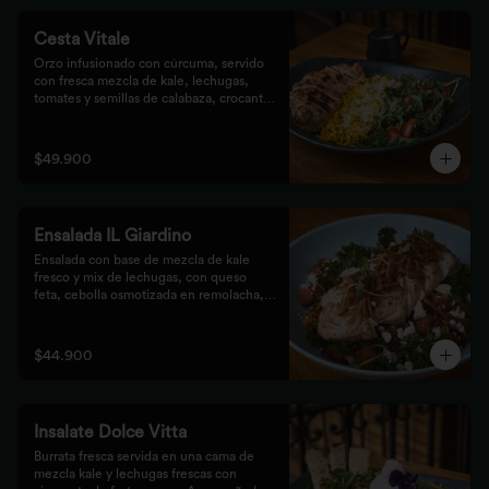
Cesta Vitale
Orzo infusionado con cúrcuma, servido 
con fresca mezcla de kale, lechugas, 
tomates y semillas de calabaza, crocante 
finalizado con salsa Tzatziki. Elige tu 
proteína favorita.
$49.900
Ensalada IL Giardino
Ensalada con base de mezcla de kale 
fresco y mix de lechugas, con queso 
feta, cebolla osmotizada en remolacha, 
batata confitada y vinagreta de frutos 
secos. Acompañada de nuestro jugoso 
Pollo Romero y finalizada con cipolla 
$44.900
corcante.
Insalate Dolce Vitta
Burrata fresca servida en una cama de 
mezcla kale y lechugas frescas con 