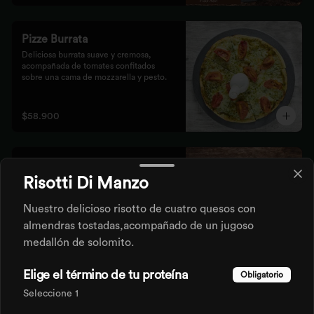
Pizze Burrata
Deliciosa burrata suave y cremosa, 
acompañada de tomates confitados 
sobre una cama de mozzarella y pesto.
$58.900
Pizze Carpaccio
Risotti Di Manzo
Pesto rústico, queso parmesano, lonjas 
de lomo, rúgula y limón.
Nuestro delicioso risotto de cuatro quesos con
almendras tostadas,acompañado de un jugoso
medallón de solomito.
$54.500
Elige el término de tu proteína
Obligatorio
Pizze Duxelle
Seleccione 1
Base pomodoro, queso mozzarella, 