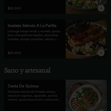
que prefieren lo saludable.
$52.500
Insalate Salmón A La Parilla
Lechuga crespa verde y morada, queso 
feta, champiñones tajados, almendras  
tostadas, arvejas crocantes, salmón y 
crocantes de remolacha y zanahoria con 
vinagreta de frutos secos.
$63.900
Sano y artesanal
Cesta De Quinoa
Deliciosa mezcla de tomates cherry, 
mezclum orgánico, aguacate, quinoa 
romero, queso bocconcini y reducción 
balsámica.