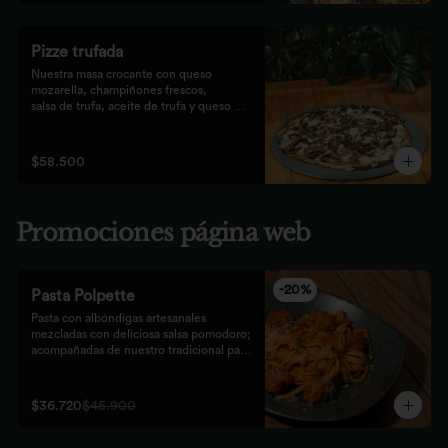
Pizze trufada
Nuestra masa crocante con queso 
mozarella, champiñones frescos,

salsa de trufa, aceite de trufa y queso 
feta. Finalizado con miel de

abejas.
$58.500
Promociones página web
-
20
%
Pasta Polpette
Pasta con albóndigas artesanales 
mezcladas con deliciosa salsa pomodoro; 
acompañadas de nuestro tradicional pan 
focaccia.
$36.720
$45.900