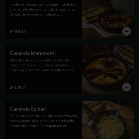
Filete de salmón con tomates hidratados 
y vinagreta de naranja, sobre una cama 
de mix de espinaca gratinada. 
Acompañada de tostones de pan 
focaccia con pesto verde rústico.
$49.900
Cacerola Maremonti
Mezcla artesanal de base de tomate, 
base blanca y ajillo; con camarones, 
mejillones, tomates cherry salteados y 
queso mozzarella. Finalizado con 
parmesano y acompañada de tostones de 
pan focaccia con pesto verde rústico.
$41.900
Cacerola Spinaci
Deliciosa cacerola con queso mozzarella, 
queso parmesano y espinaca gratinada 
en nuestro horno. Acompañada de 
tostones de pan focaccia con pesto 
rústico.