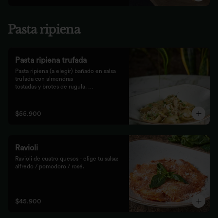
Pasta ripiena
Pasta ripiena trufada
Pasta ripiena (a elegir) bañado en salsa 
trufada con almendras

tostadas y brotes de rúgula. 
Acompañadas de nuestro tradicional

pan Focaccia.
$55.900
Ravioli
Ravioli de cuatro quesos - elige tu salsa: 
alfredo / pomodoro / rosé.
$45.900