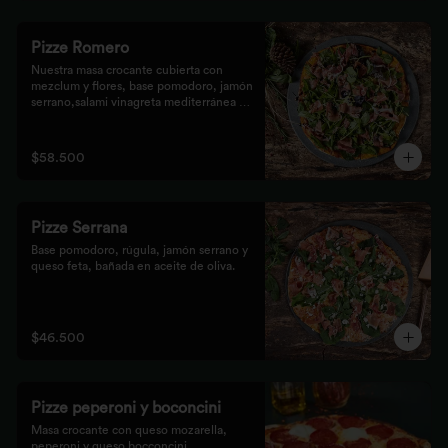
Pizze Romero
Nuestra masa crocante cubierta con 
mezclum y flores, base pomodoro, jamón 
serrano,salami vinagreta mediterránea y 
reducción balsámica.
$58.500
Pizze Serrana
Base pomodoro, rúgula, jamón serrano y 
queso feta, bañada en aceite de oliva.
$46.500
Pizze peperoni y boconcini
Masa crocante con queso mozarella, 
peperoni y queso bocconcini