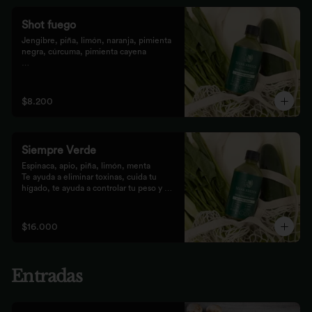
Shot fuego
Jengibre, piña, limón, naranja, pimienta 
negra, cúrcuma, pimienta cayena

Fortalece el sistema inmune, te da 
energía, reduce el malestar y la 
inflamación del organismo. 
$8.200
recomendamos tomarlo solo con soda o 
con cualquiera de los zumos
Siempre Verde
Espinaca, apio, piña, limón, menta

Te ayuda a eliminar toxinas, cuida tu 
hígado, te ayuda a controlar tu peso y 
reduce tu inflamación
$16.000
Entradas