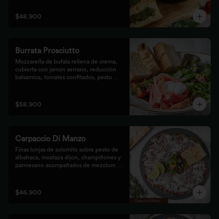
$48.900
Burrata Prosciutto
Mozzarella de bufala rellena de crema, 
cubierta con jamón serrano, reducción 
balsámica, tomates confitados, pesto 
rústico y mezclum,acompañada de pan 
focaccia.
$58.900
Carpaccio Di Manzo
Finas lonjas de solomito sobre pesto de 
albahaca, mostaza dijon, champiñones y 
parmesano acompañados de mezclum de 
lechugas y flores en vinagreta de frutos 
secos.
$46.900