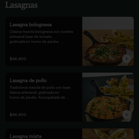
Lasagnas
Lasagna bolognesa
Clásica mezcla bolognesa con nuestra 
artesanal base de tomate;

gratinada en horno de piedra. 
Acompañada de bastones de pizza

con pesto rústico.
$46.900
Lasagna de pollo
Tradicional mezcla de pollo con base 
blanca artesanal; gratinada en

horno de piedra. Acompañada de 
bastones de pizza con pesto

rústico.
$46.900
Lasagna mixta