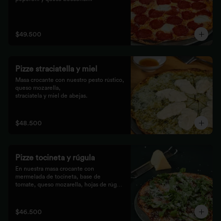
$49.500
Pizze straciatella y miel
Masa crocante con nuestro pesto rústico, 
queso mozarella,

straciatela y miel de abejas.
$48.500
Pizze tocineta y rúgula
En nuestra masa crocante con 
mermelada de tocineta, base de

tomate, queso mozarella, hojas de rúgula 
frescas y queso

parmesano.
$46.500