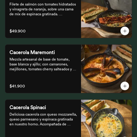
Filete de salmón con tomates hidratados 
y vinagreta de naranja, sobre una cama 
de mix de espinaca gratinada. 
Acompañada de tostones de pan 
focaccia con pesto verde rústico.
$49.900
Cacerola Maremonti
Mezcla artesanal de base de tomate, 
base blanca y ajillo; con camarones, 
mejillones, tomates cherry salteados y 
queso mozzarella. Finalizado con 
parmesano y acompañada de tostones de 
pan focaccia con pesto verde rústico.
$41.900
Cacerola Spinaci
Deliciosa cacerola con queso mozzarella, 
queso parmesano y espinaca gratinada 
en nuestro horno. Acompañada de 
tostones de pan focaccia con pesto 
rústico.