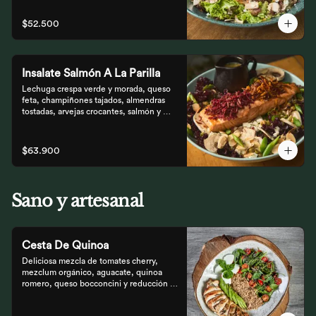
que prefieren lo saludable.
$52.500
Insalate Salmón A La Parilla
Lechuga crespa verde y morada, queso 
feta, champiñones tajados, almendras  
tostadas, arvejas crocantes, salmón y 
crocantes de remolacha y zanahoria con 
vinagreta de frutos secos.
$63.900
Sano y artesanal
Cesta De Quinoa
Deliciosa mezcla de tomates cherry, 
mezclum orgánico, aguacate, quinoa 
romero, queso bocconcini y reducción 
balsámica.