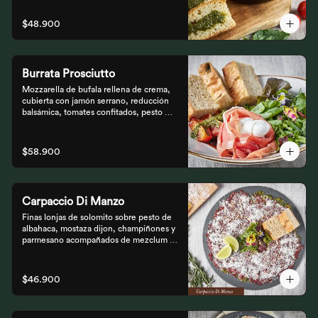
$48.900
Burrata Prosciutto
Mozzarella de bufala rellena de crema, 
cubierta con jamón serrano, reducción 
balsámica, tomates confitados, pesto 
rústico y mezclum,acompañada de pan 
focaccia.
$58.900
Carpaccio Di Manzo
Finas lonjas de solomito sobre pesto de 
albahaca, mostaza dijon, champiñones y 
parmesano acompañados de mezclum de 
lechugas y flores en vinagreta de frutos 
secos.
$46.900