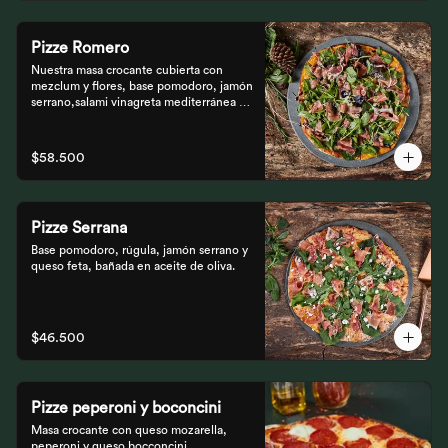
Pizze Romero
Nuestra masa crocante cubierta con 
mezclum y flores, base pomodoro, jamón 
serrano,salami vinagreta mediterránea y 
reducción balsámica.
$58.500
Pizze Serrana
Base pomodoro, rúgula, jamón serrano y 
queso feta, bañada en aceite de oliva.
$46.500
Pizze peperoni y boconcini
Masa crocante con queso mozarella, 
peperoni y queso bocconcini