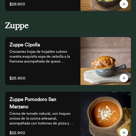
$29.900
Zuppe
Zuppe Cipolla
Crocantes hojas de hojaldre cubren 
nuestra exquisita sopa de cebolla a la 
francesa acompañada de queso 
mozzarella.
$25.900
Zuppe Pomodoro San
Marzano
Crema de tomate natural, con toques 
únicos de la cocina artesanal, 
acompañada con tostones de pizza y 
queso mozzarella.
$22.900