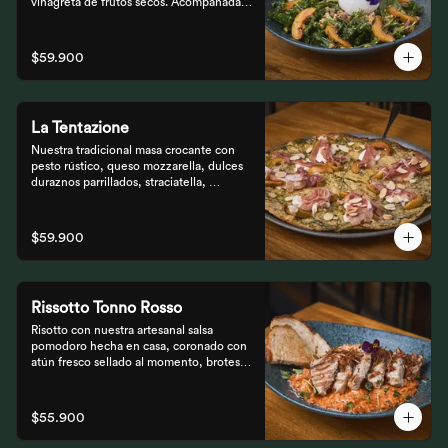
vinagreta de frutos secos. Acompañada 
de prosciutto, dulces duraznos 
parrillados y mix de frutos secos, 
finalizada con bastones de pan de masa 
$59.900
madre al grill.
La Tentazione
Nuestra tradicional masa crocante con 
pesto rústico, queso mozzarella, dulces 
duraznos parrillados, straciatella, 
prosciutto y almendras crocantes.
$59.900
Rissotto Tonno Rosso
Risotto con nuestra artesanal salsa 
pomodoro hecha en casa, coronado con 
atún fresco sellado al momento, brotes 
verdes y cipolla crocante.

Acompañado de pan de masa madre al 
grill.
$55.900