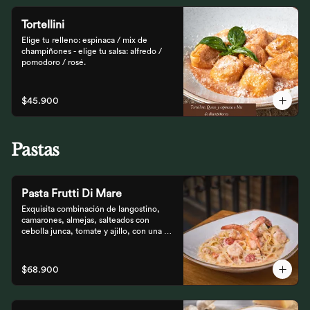
Tortellini
Elige tu relleno: espinaca / mix de 
champiñones - elige tu salsa: alfredo / 
pomodoro / rosé.
$45.900
Pastas
Pasta Frutti Di Mare
Exquisita combinación de langostino, 
camarones, almejas, salteados con 
cebolla junca, tomate y ajillo, con una 
mezcla de tomate cherry y fumet, 
finalizado con queso parmesano y 
acompañado con nuestro tradicional pan 
$68.900
Focaccia.