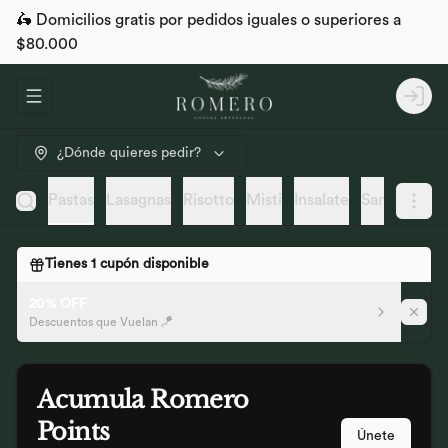
🛵 Domicilios gratis por pedidos iguales o superiores a
$80.000
Abrir menu de navegación
Logi
¿Dónde quieres pedir?
ipiena
Pastas
Lasagnas
Risotto
Misti
Insalate
Sano y artes
Tienes
1
cupón disponible
20% OFF
Descuentos que Vuelan 🪁
Acumula
Romero
Points
Únete