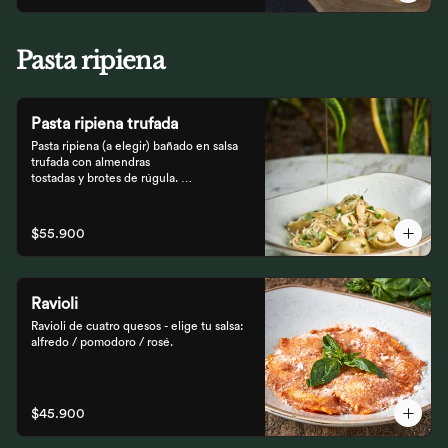
Pasta ripiena
Pasta ripiena trufada
Pasta ripiena (a elegir) bañado en salsa 
trufada con almendras

tostadas y brotes de rúgula. 
Acompañadas de nuestro tradicional

pan Focaccia.
$55.900
Ravioli
Ravioli de cuatro quesos - elige tu salsa: 
alfredo / pomodoro / rosé.
$45.900