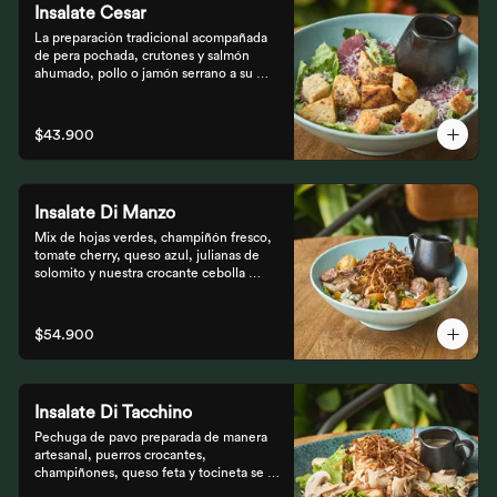
Insalate Cesar
La preparación tradicional acompañada 
de pera pochada, crutones y salmón 
ahumado, pollo o jamón serrano a su 
elección.
$43.900
Insalate Di Manzo
Mix de hojas verdes, champiñón fresco, 
tomate cherry, queso azul, julianas de 
solomito y nuestra crocante cebolla 
puerro, preparados con un toque 
artesanal.
$54.900
Insalate Di Tacchino
Pechuga de pavo preparada de manera 
artesanal, puerros crocantes, 
champiñones, queso feta y tocineta se 
mezclan con las hojas verdes para los 