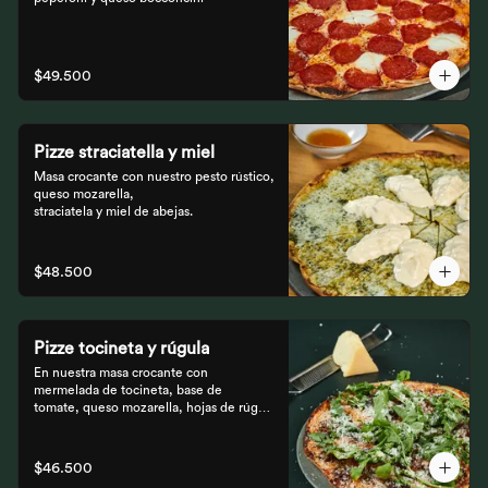
$49.500
Pizze straciatella y miel
Masa crocante con nuestro pesto rústico, 
queso mozarella,

straciatela y miel de abejas.
$48.500
Pizze tocineta y rúgula
En nuestra masa crocante con 
mermelada de tocineta, base de

tomate, queso mozarella, hojas de rúgula 
frescas y queso

parmesano.
$46.500