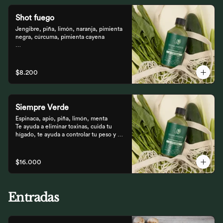
Shot fuego
Jengibre, piña, limón, naranja, pimienta 
negra, cúrcuma, pimienta cayena

Fortalece el sistema inmune, te da 
energía, reduce el malestar y la 
inflamación del organismo. 
$8.200
recomendamos tomarlo solo con soda o 
con cualquiera de los zumos
Siempre Verde
Espinaca, apio, piña, limón, menta

Te ayuda a eliminar toxinas, cuida tu 
hígado, te ayuda a controlar tu peso y 
reduce tu inflamación
$16.000
Entradas