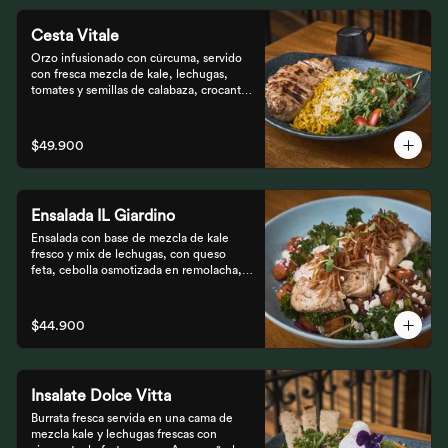
Cesta Vitale
Orzo infusionado con cúrcuma, servido 
con fresca mezcla de kale, lechugas, 
tomates y semillas de calabaza, crocante 
finalizado con salsa Tzatziki. Elige tu 
proteína favorita.
$49.900
Ensalada IL Giardino
Ensalada con base de mezcla de kale 
fresco y mix de lechugas, con queso 
feta, cebolla osmotizada en remolacha, 
batata confitada y vinagreta de frutos 
secos. Acompañada de nuestro jugoso 
Pollo Romero y finalizada con cipolla 
$44.900
corcante.
Insalate Dolce Vitta
Burrata fresca servida en una cama de 
mezcla kale y lechugas frescas con 