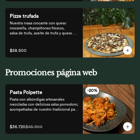
Pizze trufada
Nuestra masa crocante con queso 
mozarella, champiñones frescos,

salsa de trufa, aceite de trufa y queso 
feta. Finalizado con miel de

abejas.
$58.500
Promociones página web
-
20
%
Pasta Polpette
Pasta con albóndigas artesanales 
mezcladas con deliciosa salsa pomodoro; 
acompañadas de nuestro tradicional pan 
focaccia.
$36.720
$45.900