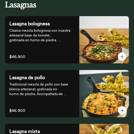
Lasagnas
Lasagna bolognesa
Clásica mezcla bolognesa con nuestra 
artesanal base de tomate;

gratinada en horno de piedra. 
Acompañada de bastones de pizza

con pesto rústico.
$46.900
Lasagna de pollo
Tradicional mezcla de pollo con base 
blanca artesanal; gratinada en

horno de piedra. Acompañada de 
bastones de pizza con pesto

rústico.
$46.900
Lasagna mixta