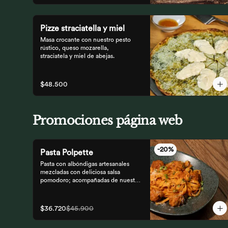
Pizze straciatella y miel
Masa crocante con nuestro pesto 
rústico, queso mozarella,

straciatela y miel de abejas.
$48.500
Promociones página web
-
20
%
Pasta Polpette
Pasta con albóndigas artesanales 
mezcladas con deliciosa salsa 
pomodoro; acompañadas de nuestro 
tradicional pan focaccia.
$36.720
$45.900