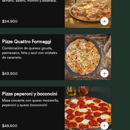
serrano, salami, morrón y albahaca.
$54.900
Pizze Quattro Formaggi
Combinación de quesos: gouda, 
parmesano, feta y azul con cristales 
de caramelo.
$43.500
Pizze peperoni y boconcini
Masa crocante con queso mozarella, 
peperoni y queso bocconcini
$49.500