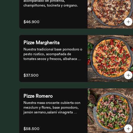
acompañado de pimienta, 
champiñones, tocineta y orégano.
$46.900
Pizze Margherita
Nuestra tradicional base pomodoro o 
pesto rústico, acompañada de 
tomates secos y frescos, albahaca y 
queso mozzarella.
$37.500
Pizze Romero
Nuestra masa crocante cubierta con 
mezclum y flores, base pomodoro, 
jamón serrano,salami vinagreta 
mediterránea y reducción balsámica.
$58.500