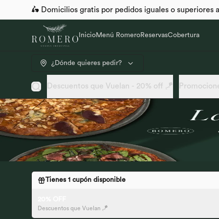
🛵 Domicilios gratis por pedidos iguales o superiores
Inicio
Menú Romero
Reservas
Cobertura
¿Dónde quieres pedir?
Descuentos que Vuelan - 20% off 🪁
Promocione
Tienes
1
cupón disponible
20% OFF
Descuentos que Vuelan 🪁