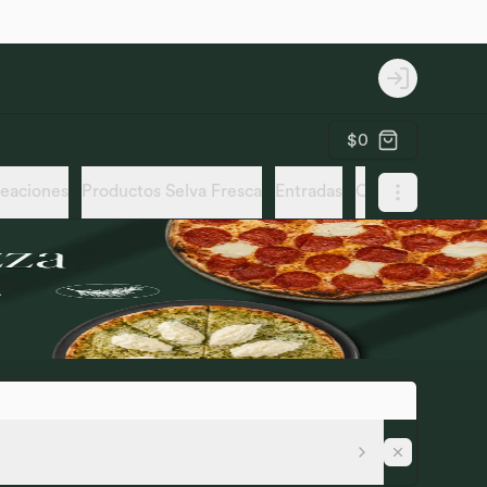
Login
$0
reaciones
Productos Selva Fresca
Entradas
Cacerolas
Zupp