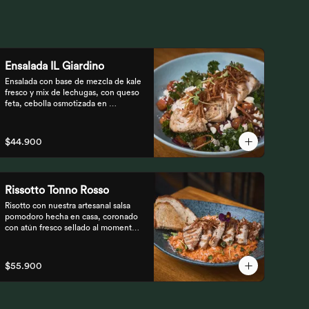
Ensalada IL Giardino
Ensalada con base de mezcla de kale 
fresco y mix de lechugas, con queso 
feta, cebolla osmotizada en 
remolacha, batata confitada y 
vinagreta de frutos secos. 
Acompañada de nuestro jugoso 
$44.900
Pollo Romero y finalizada con cipolla 
corcante.
Rissotto Tonno Rosso
Risotto con nuestra artesanal salsa 
pomodoro hecha en casa, coronado 
con atún fresco sellado al momento, 
brotes verdes y cipolla crocante.

Acompañado de pan de masa madre 
al grill.
$55.900