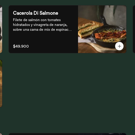
Cacerola Di Salmone
Filete de salmón con tomates 
hidratados y vinagreta de naranja, 
sobre una cama de mix de espinaca 
gratinada. Acompañada de tostones 
de pan focaccia con pesto verde 
rústico.
$49.900