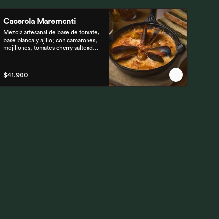
Cacerola Maremonti
Mezcla artesanal de base de tomate, 
base blanca y ajillo; con camarones, 
mejillones, tomates cherry salteados 
y queso mozzarella. Finalizado con 
parmesano y acompañada de 
tostones de pan focaccia con pesto 
$41.900
verde rústico.