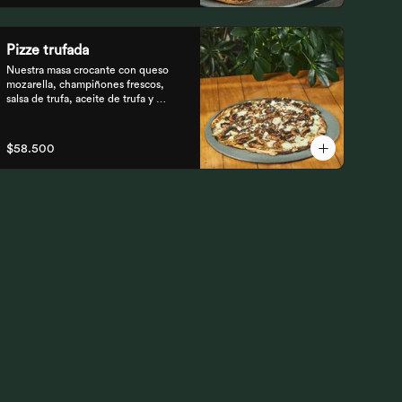
Pizze trufada
Nuestra masa crocante con queso 
mozarella, champiñones frescos,

salsa de trufa, aceite de trufa y 
queso feta. Finalizado con miel de

abejas.
$58.500