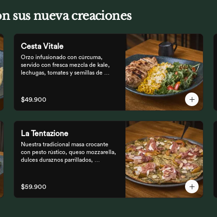
con sus nueva creaciones
Cesta Vitale
Orzo infusionado con cúrcuma, 
servido con fresca mezcla de kale, 
lechugas, tomates y semillas de 
calabaza, crocante finalizado con 
salsa Tzatziki. Elige tu proteína 
favorita.
$49.900
La Tentazione
Nuestra tradicional masa crocante 
con pesto rústico, queso mozzarella, 
dulces duraznos parrillados, 
straciatella, prosciutto y almendras 
crocantes.
$59.900