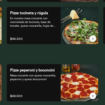
Pizze tocineta y rúgula
En nuestra masa crocante con 
mermelada de tocineta, base de

tomate, queso mozarella, hojas de 
rúgula frescas y queso

parmesano.
$46.500
Pizze peperoni y boconcini
Masa crocante con queso mozarella, 
peperoni y queso bocconcini
$49.500