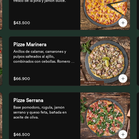
fresco de la piña y jamón dulce.
$43.500
Pizze Marinera
Anillos de calamar, camarones y 
pulpos salteados al ajillo, 
combinados con cebollas. Romero al 
vino.
$66.900
Pizze Serrana
Base pomodoro, rúgula, jamón 
serrano y queso feta, bañada en 
aceite de oliva.
$46.500