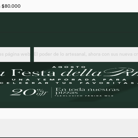
 a $80.000
s página web
El poder de lo artesanal, ahora con sus nueva c