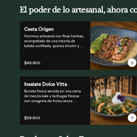
El poder de lo artesanal, ahora 
Cesta Origen
Hummus artesanal con finas hierbas, 
acompañado de una mezcla de 
batata confitada, quinoa tricolor y 
queso parmesano; acompañado de 
laminas de aguacate. Elige tu 
proteína favorita.
$49.900
Insalate Dolce Vitta
Burrata fresca servida en una cama 
de mezcla kale y lechugas frescas 
con vinagreta de frutos secos. 
Acompañada de prosciutto, dulces 
duraznos parrillados y mix de frutos 
secos, finalizada con bastones de 
$59.900
pan de masa madre al grill.