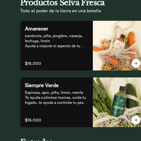
Productos Selva Fresca
Todo el poder de la tierra en una botella
Amanecer
zanahoria, piña, jengibre, naranja, 
lechuga, limón 

Ayuda a mejorar el aspecto de tu 
piel, fortalece el pelo, las uñas, y 
funciona como un refuerzo 
antioxidante para tus celular
$16.000
Siempre Verde
Espinaca, apio, piña, limón, menta

Te ayuda a eliminar toxinas, cuida tu 
hígado, te ayuda a controlar tu peso 
y reduce tu inflamación
$16.000