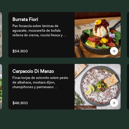
Burrata Fiori
Pan focaccia sobre láminas de 
aguacate, mozzarella de búfala 
rellena de crema, rúcula fresca y 
tomates confitados, aderezado con 
tocineta dulce y flores
$54.900
Carpaccio Di Manzo
Finas lonjas de solomito sobre pesto 
de albahaca, mostaza dijon, 
champiñones y parmesano 
acompañados de mezclum de 
lechugas y flores en vinagreta de 
frutos secos.
$46.900