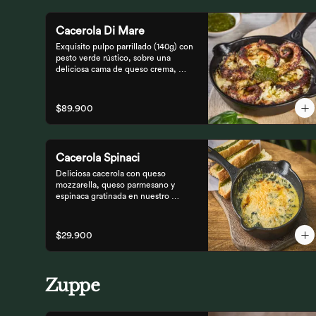
Cacerola Di Mare
Exquisito pulpo parrillado (140g) con 
pesto verde rústico, sobre una 
deliciosa cama de queso crema, 
queso feta y papa. Finalizado al 
horno con queso parmesano 
acompañado de pan focaccia.
$89.900
Cacerola Spinaci
Deliciosa cacerola con queso 
mozzarella, queso parmesano y 
espinaca gratinada en nuestro 
horno. Acompañada de tostones de 
pan focaccia con pesto rústico.
$29.900
Zuppe