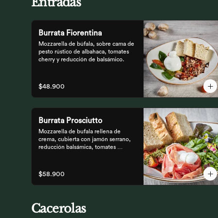
Entradas
Burrata Fiorentina
Mozzarella de búfala, sobre cama de 
pesto rústico de albahaca, tomates 
cherry y reducción de balsámico.
$48.900
Burrata Prosciutto
Mozzarella de bufala rellena de 
crema, cubierta con jamón serrano, 
reducción balsámica, tomates 
confitados, pesto rústico y 
mezclum,acompañada de pan 
focaccia.
$58.900
Cacerolas