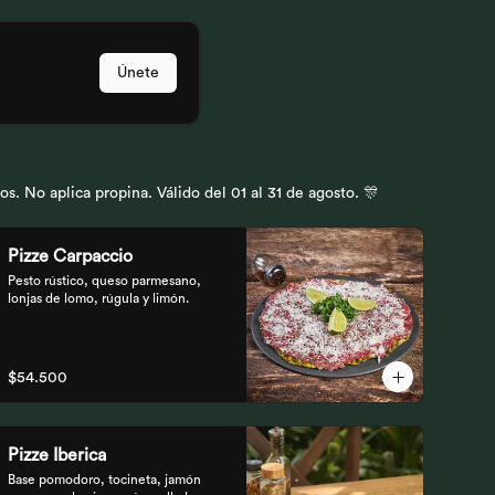
Únete
 No aplica propina. Válido del 01 al 31 de agosto. 🎊
Pizze Carpaccio
Pesto rústico, queso parmesano, 
lonjas de lomo, rúgula y limón.
$54.500
Pizze Iberica
Base pomodoro, tocineta, jamón 